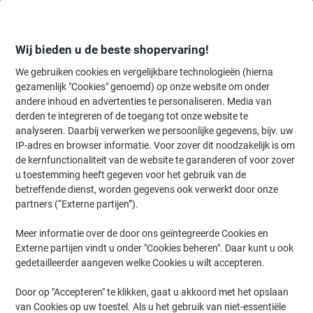
Meteen
Meteen
naar
naar
inhoud
navigatie
Wij bieden u de beste shopervaring!
We gebruiken cookies en vergelijkbare technologieën (hierna
gezamenlijk "Cookies" genoemd) op onze website om onder
Home
andere inhoud en advertenties te personaliseren. Media van
Facilitair & Wonen
Huis & Tuin
Tuinieren
Tuingereedschap acc
derden te integreren of de toegang tot onze website te
WOLF-Garten Verticuteerkam UG-M 3
analyseren. Daarbij verwerken we persoonlijke gegevens, bijv. uw
IP-adres en browser informatie. Voor zover dit noodzakelijk is om
de kernfunctionaliteit van de website te garanderen of voor zover
Merk:
WOLF-Garten
Productnr.:
1125284
u toestemming heeft gegeven voor het gebruik van de
betreffende dienst, worden gegevens ook verwerkt door onze
partners (“Externe partijen”).
Meer informatie over de door ons geïntegreerde Cookies en
Externe partijen vindt u onder "Cookies beheren". Daar kunt u ook
gedetailleerder aangeven welke Cookies u wilt accepteren.
Door op "Accepteren" te klikken, gaat u akkoord met het opslaan
van Cookies op uw toestel. Als u het gebruik van niet-essentiële