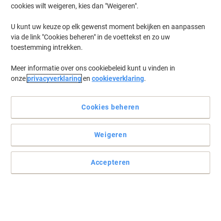
cookies wilt weigeren, kies dan "Weigeren".
U kunt uw keuze op elk gewenst moment bekijken en aanpassen
via de link "Cookies beheren" in de voettekst en zo uw
toestemming intrekken.
Meer informatie over ons cookiebeleid kunt u vinden in
onze
privacyverklaring
en
cookieverklaring
.
Cookies beheren
Houd uw tuin fris met WOLF-Garten-gereedschap
Weigeren
Adem nieuw leven in uw gazon met de met deze verticuteerkam
van WOLF-Garten.
Accepteren
Lees volledige beschrijving
Koop Meer,
Bespaar Meer
€ 32,49
Stuk
Vanaf 3 Stuks
€ 39,31 Incl. btw