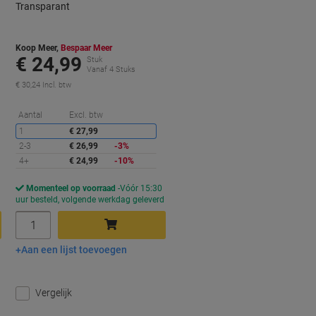
Transparant
Koop Meer,
Bespaar Meer
€ 24,99
Stuk
Vanaf 4 Stuks
€ 30,24 Incl. btw
orting
Korting
Aantal
Excl. btw
1
€ 27,99
2-3
€ 26,99
-3%
4+
€ 24,99
-10%
Momenteel op voorraad
Vóór 15:30
d
uur besteld, volgende werkdag geleverd
Aantal
Aan een lijst toevoegen
In winkelwagen
Vergelijk