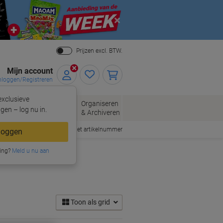
Close
Prijzen excl. BTW.
Mijn account
nloggen/Registreren
xclusieve
eloppen
Organiseren
Kantoorartikelen
gen – log nu in.
n
& Archiveren
Snel bestellen met artikelnummer
loggen
ing?
Meld u nu aan
Toon als grid