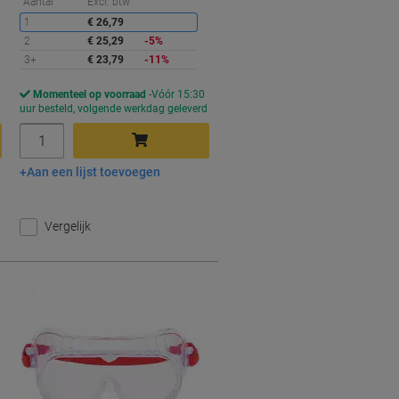
orting
Korting
Aantal
Excl. btw
1
€ 26,79
2
€ 25,29
-5%
3+
€ 23,79
-11%
Momenteel op voorraad
Vóór 15:30
d
uur besteld, volgende werkdag geleverd
Aantal
Aan een lijst toevoegen
In winkelwagen
Vergelijk