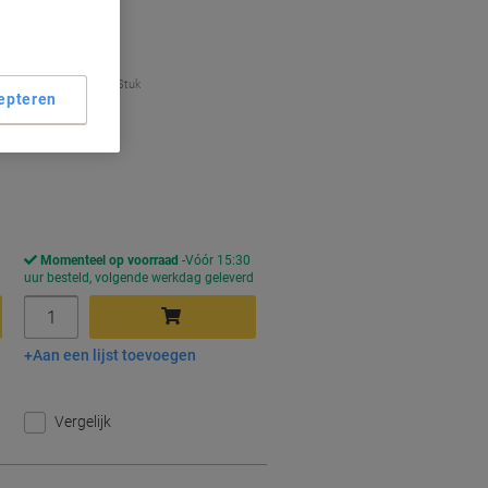
Slechts
€ 2,99
Stuk
epteren
€ 3,62 Incl. btw
orting
Momenteel op voorraad
Vóór 15:30
d
uur besteld, volgende werkdag geleverd
Aantal
Aan een lijst toevoegen
In winkelwagen
Vergelijk