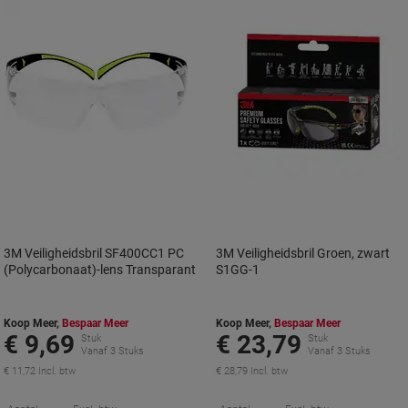
3M Veiligheidsbril SF400CC1 PC
3M Veiligheidsbril Groen, zwart
(Polycarbonaat)-lens Transparant
S1GG-1
Koop Meer,
Bespaar Meer
Koop Meer,
Bespaar Meer
€ 9,69
€ 23,79
Stuk
Stuk
Vanaf 3 Stuks
Vanaf 3 Stuks
€ 11,72 Incl. btw
€ 28,79 Incl. btw