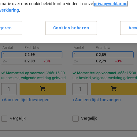
rmatie over ons cookiebeleid kunt u vinden in onze
privacyverklaring
verklaring
.
Koop Meer,
Bespaar Meer
Koop Meer,
Bespaar Meer
€ 2,89
€ 2,79
Stuk
Stuk
geren
Cookies beheren
Acc
Vanaf 2 Stuks
Vanaf 2 Stuks
€ 3,50 Incl. btw
€ 3,38 Incl. btw
Korting
K
Aantal
Excl. btw
Aantal
Excl. btw
1
€ 2,99
1
€ 2,89
2+
€ 2,89
-3%
2+
€ 2,79
-3%
Momenteel op voorraad
Vóór 15:30
Momenteel op voorraad
Vóór 15:30
uur besteld, volgende werkdag geleverd
uur besteld, volgende werkdag gelever
Aantal
Aantal
Aan een lijst toevoegen
Aan een lijst toevoegen
In winkelwagen
In winkelwagen
Vergelijk
Vergelijk