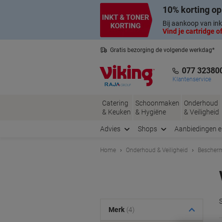
Meteen
Meteen
10% korting op
naar
naar
inhoud
navigatie
Bij aankoop van ink
Vind je cartridge of
Gratis bezorging de volgende werkdag*
Nederlandse klantenservice
077 32380
Klantenservice
Catering
Schoonmaken
Onderhoud
& Keuken
& Hygiëne
& Veiligheid
Advies
Shops
Aanbiedingen 
Home
Onderhoud & Veiligheid
Bescherm
Merk
(4)