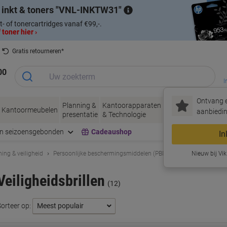
 inkt & toners
VNL-INKTW31
t- of tonercartridges vanaf €99,-.
 toner hier ›
Gratis retourneren*
00
I
Ontvang e
Planning &
Kantoorapparaten
Inkt &
Papier, Env
Kantoormeubelen
aanbiedin
presentatie
& Technologie
Toner
& Verpakke
en seizoensgebonden
Cadeaushop
In
ing & veiligheid
Persoonlijke beschermingsmiddelen (PBM)
Veiligheidsbrillen
Nieuw bij Vik
Veiligheidsbrillen
(12)
Sorteer op: