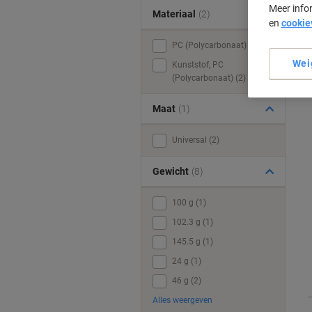
Meer info
Materiaal
(2)
en
cookie
PC (Polycarbonaat) (4)
Wei
Kunststof, PC
(Polycarbonaat) (2)
Maat
(1)
Universal (2)
Gewicht
(8)
100 g (1)
102.3 g (1)
145.5 g (1)
24 g (1)
46 g (2)
Alles weergeven