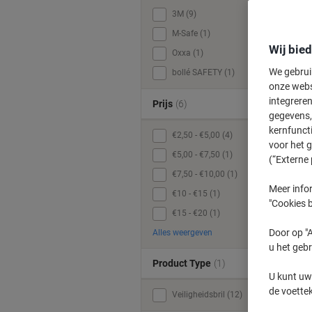
3M (9)
M-Safe (1)
Wij bie
Oxxa (1)
We gebrui
bollé SAFETY (1)
onze webs
integreren
Prijs
(6)
gegevens, 
kernfunct
€2,50 - €5,00 (4)
voor het 
€5,00 - €7,50 (1)
(“Externe 
€7,50 - €10,00 (1)
Meer infor
€10 - €15 (1)
"Cookies b
€15 - €20 (1)
Door op "A
Alles weergeven
u het gebr
Product Type
(1)
U kunt uw
de voette
Veiligheidsbril (12)