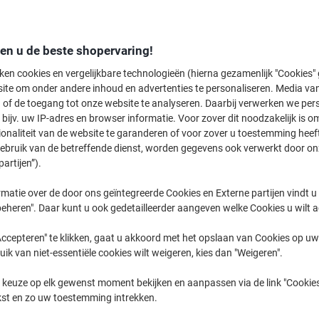
Welkom bij onze categorie voor veiligheidsbrillen, waar u een breed scal
ogen te beschermen tijdens werkzaamheden. Ontdek diverse modellen, w
veiligheidsbril, allemaal ontworpen om comfort en veiligheid te bieden. Of
den u de beste shopervaring!
kunststof, onze selectie biedt de bescherming die u nodig heeft.
ken cookies en vergelijkbare technologieën (hierna gezamenlijk "Cookies
ite om onder andere inhoud en advertenties te personaliseren. Media van
 of de toegang tot onze website te analyseren. Daarbij verwerken we pers
bijv. uw IP-adres en browser informatie. Voor zover dit noodzakelijk is o
ionaliteit van de website te garanderen of voor zover u toestemming hee
gebruik van de betreffende dienst, worden gegevens ook verwerkt door on
partijen”).
matie over de door ons geïntegreerde Cookies en Externe partijen vindt u
eheren". Daar kunt u ook gedetailleerder aangeven welke Cookies u wilt 
ccepteren" te klikken, gaat u akkoord met het opslaan van Cookies op uw 
uik van niet-essentiële cookies wilt weigeren, kies dan "Weigeren".
 keuze op elk gewenst moment bekijken en aanpassen via de link "Cookies
M-Safe Veiligheidsbril Caldera
bollé SAFETY Veiligheidsbril BL30
kst en zo uw toestemming intrekken.
Plastic, polycarbonaat Universal
Transparant
Transparant