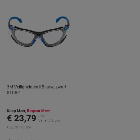
3M Veiligheidsbril Blauw, zwart
S1CB-1
Koop Meer,
Bespaar Meer
€ 23,79
Stuk
Vanaf 3 Stuks
€ 28,79 Incl. btw