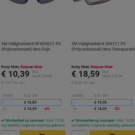
3M Veiligheidsbril SF400GC1 PC
3M Veiligheidsbril 2891C1 PC
(Polycarbonaat)-lens Grijs
(Polycarbonaat)-lens Transparan
Koop Meer,
Bespaar Meer
Koop Meer,
Bespaar Meer
€ 10,39
€ 18,59
Stuk
Stuk
Vanaf 2 Stuks
Vanaf 2 Stuks
€ 12,57 Incl. btw
€ 22,49 Incl. btw
Korting
K
Aantal
Excl. btw
Aantal
Excl. btw
1
€ 10,89
1
€ 19,59
2+
€ 10,39
-4%
2+
€ 18,59
-5%
Momenteel op voorraad
Vóór 15:30
Momenteel op voorraad
Vóór 15:30
uur besteld, volgende werkdag geleverd
uur besteld, volgende werkdag gelever
Aantal
Aantal