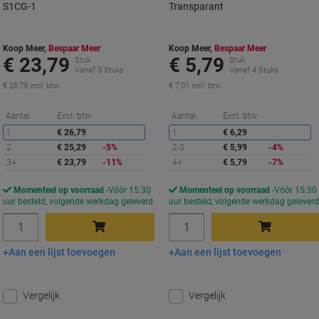
S1CG-1
Transparant
Koop Meer,
Bespaar Meer
Koop Meer,
Bespaar Meer
€ 23,79
€ 5,79
Stuk
Stuk
Vanaf 3 Stuks
Vanaf 4 Stuks
€ 28,79 Incl. btw
€ 7,01 Incl. btw
Korting
K
Aantal
Excl. btw
Aantal
Excl. btw
1
€ 26,79
1
€ 6,29
2
€ 25,29
-5%
2-3
€ 5,99
-4%
3+
€ 23,79
-11%
4+
€ 5,79
-7%
Momenteel op voorraad
Vóór 15:30
Momenteel op voorraad
Vóór 15:30
uur besteld, volgende werkdag geleverd
uur besteld, volgende werkdag gelever
Aantal
Aantal
Aan een lijst toevoegen
Aan een lijst toevoegen
In winkelwagen
In winkelwagen
Vergelijk
Vergelijk