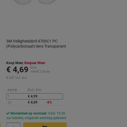
3M Veiligheidsbril 4700C1 PC
t
(Polycarbonaat)-lens Transparant
Koop Meer,
Bespaar Meer
€ 4,69
Stuk
Vanaf 2 Stuks
€ 5,67 Incl. btw
orting
Korting
Aantal
Excl. btw
1
€ 4,99
2+
€ 4,69
-6%
Momenteel op voorraad
Vóór 15:30
d
uur besteld, volgende werkdag geleverd
Aantal