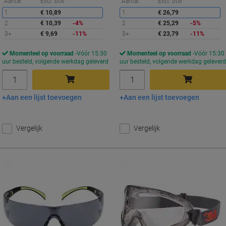
Korting
K
Aantal
Excl. btw
Aantal
Excl. btw
1
€ 10,89
1
€ 26,79
2
€ 10,39
-4%
2
€ 25,29
-5%
3+
€ 9,69
-11%
3+
€ 23,79
-11%
Momenteel op voorraad
Vóór 15:30
Momenteel op voorraad
Vóór 15:30
uur besteld, volgende werkdag geleverd
uur besteld, volgende werkdag gelever
Aantal
Aantal
Aan een lijst toevoegen
Aan een lijst toevoegen
In winkelwagen
In winkelwagen
Vergelijk
Vergelijk