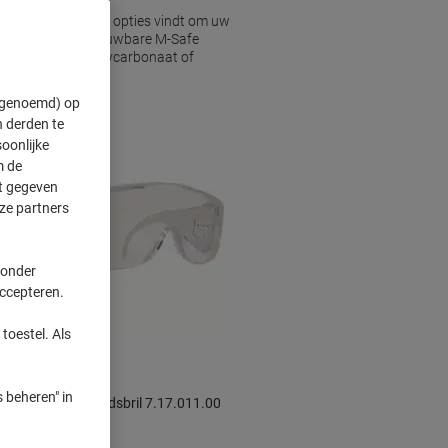
a aan hoogwaardige opties vindt om uw
aaronder de betrouwbare M-Safe
 u nu kiest voor polycarbonaat of
" genoemd) op
 derden te
oonlijke
m de
ft gegeven
ze partners
 onder
accepteren.
toestel. Als
 beheren" in
Oxxa Veiligheidsbril 7.17.011.00
Transparant