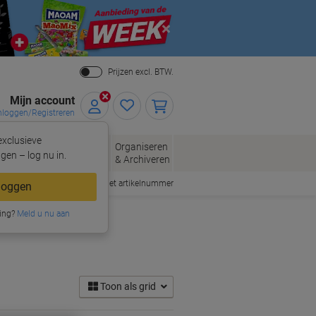
Close
Prijzen excl. BTW.
Mijn account
nloggen/Registreren
xclusieve
eloppen
Organiseren
Kantoorartikelen
gen – log nu in.
n
& Archiveren
Snel bestellen met artikelnummer
loggen
ing?
snipperaars
Meld u nu aan
Toon als grid