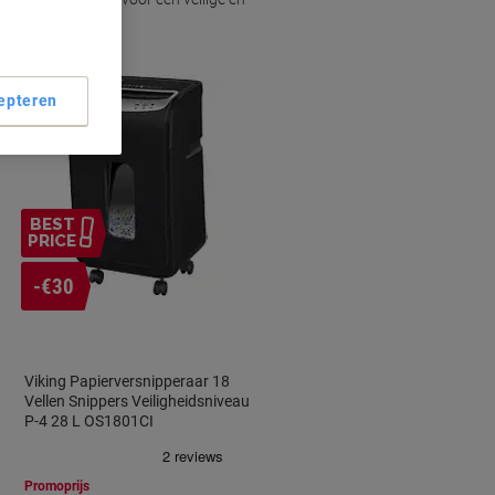
epteren
BEST
PRICE
-€30
Viking Papierversnipperaar 18
Vellen Snippers Veiligheidsniveau
P-4 28 L OS1801CI
Promoprijs