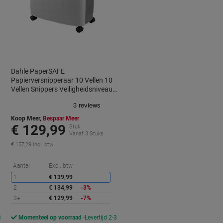
Dahle PaperSAFE
Papierversnipperaar 10 Vellen 10
Vellen Snippers Veiligheidsniveau
P-4 25 L PS 240
Koop Meer,
Bespaar Meer
€ 129,99
Stuk
Vanaf 3 Stuks
€ 157,29 Incl. btw
Korting
Aantal
Excl. btw
1
€ 139,99
2
€ 134,99
-3%
3+
€ 129,99
-7%
3
Momenteel op voorraad
Levertijd 2-3