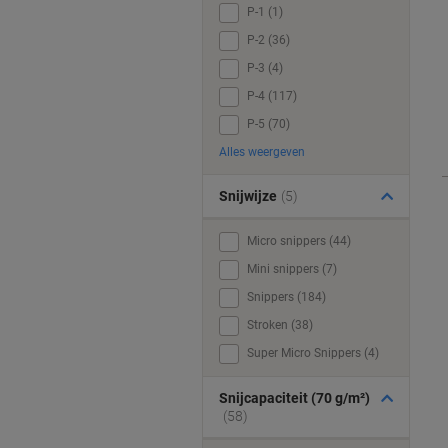
P-1 (1)
P-2 (36)
P-3 (4)
P-4 (117)
P-5 (70)
Alles weergeven
Snijwijze
(5)
Micro snippers (44)
Mini snippers (7)
Snippers (184)
Stroken (38)
Super Micro Snippers (4)
Snijcapaciteit (70 g/m²)
(58)