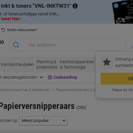
 inkt & toners
VNL-INKTW31
t- of tonercartridges vanaf €99,-.
 toner hier ›
Gratis retourneren*
00
I
Ontvang e
Planning &
Kantoorapparaten
Inkt &
Papier, Env
Kantoormeubelen
aanbiedin
presentatie
& Technologie
Toner
& Verpakke
en seizoensgebonden
Cadeaushop
In
Kantoormachines & toebehoren
Papierversnipperaars & toebehoren
Nieuw bij Vik
Papierver
Papierversnipperaars
(280)
Sorteer op: