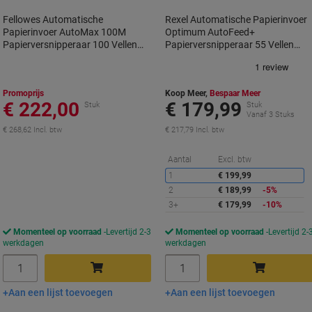
Fellowes Automatische
Rexel Automatische Papierinvoer
Papierinvoer AutoMax 100M
Optimum AutoFeed+
Papierversnipperaar 100 Vellen
Papierversnipperaar 55 Vellen
Mini snippers Veiligheidsniveau P-
Snippers Veiligheidsniveau P-4 20
4 23 L
L 50X
Promoprijs
Koop Meer,
Bespaar Meer
€ 222,00
€ 179,99
Stuk
Stuk
Vanaf 3 Stuks
€ 268,62 Incl. btw
€ 217,79 Incl. btw
K
Aantal
Excl. btw
1
€ 199,99
2
€ 189,99
-5%
3+
€ 179,99
-10%
Momenteel op voorraad
Levertijd 2-3
Momenteel op voorraad
Levertijd 2-
werkdagen
werkdagen
Aantal
Aantal
Aan een lijst toevoegen
Aan een lijst toevoegen
In winkelwagen
In winkelwagen