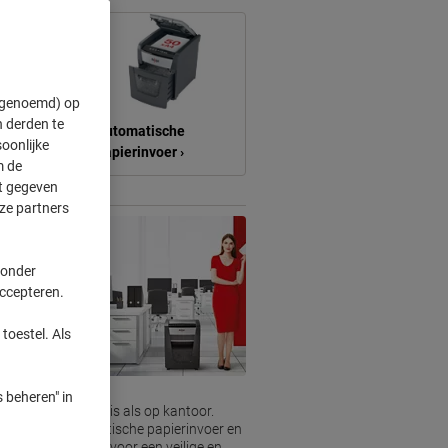
" genoemd) op
 derden te
root
Automatische
oonlijke
papierinvoer ›
m de
ft gegeven
ze partners
 onder
accepteren.
toestel. Als
 beheren" in
ct voor zowel thuis als op kantoor.
ies zoals automatische papierinvoer en
es terwijl u zorgt voor een veilige en