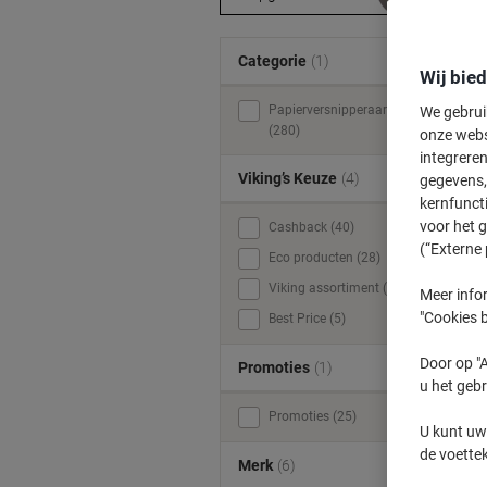
Categorie
(1)
Wij bie
Papierversnipperaars
We gebrui
(280)
onze webs
integreren
Viking’s Keuze
(4)
gegevens, 
kernfunct
voor het 
Cashback (40)
(“Externe 
Eco producten (28)
Viking assortiment (5)
Meer infor
"Cookies b
Best Price (5)
Door op "A
Promoties
(1)
u het gebr
Promoties (25)
U kunt uw
de voette
Merk
(6)
v