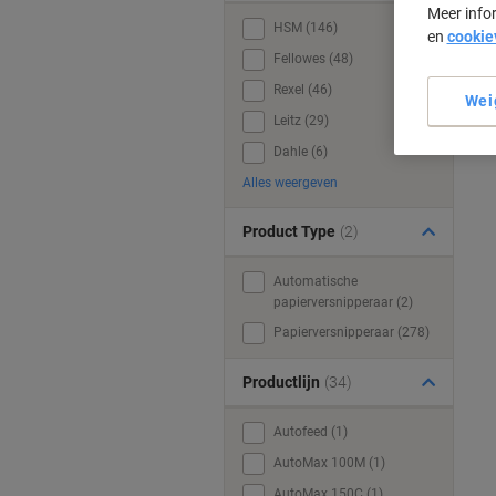
Meer info
HSM (146)
en
cookie
Fellowes (48)
Rexel (46)
Wei
Leitz (29)
Dahle (6)
Alles weergeven
Product Type
(2)
Automatische
papierversnipperaar (2)
Papierversnipperaar (278)
Productlijn
(34)
Autofeed (1)
AutoMax 100M (1)
AutoMax 150C (1)