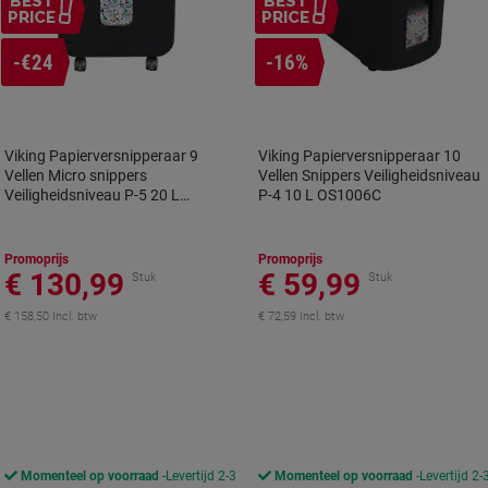
BEST
BEST
PRICE
PRICE
-€24
-16%
Viking Papierversnipperaar 9
Viking Papierversnipperaar 10
Vellen Micro snippers
Vellen Snippers Veiligheidsniveau
Veiligheidsniveau P-5 20 L
P-4 10 L OS1006C
OS901Mi
Promoprijs
Promoprijs
€ 130,99
€ 59,99
Stuk
Stuk
€ 158,50 Incl. btw
€ 72,59 Incl. btw
Momenteel op voorraad
Levertijd 2-3
Momenteel op voorraad
Levertijd 2-