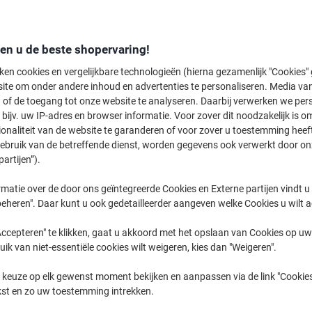
den u de beste shopervaring!
ken cookies en vergelijkbare technologieën (hierna gezamenlijk "Cookies
ite om onder andere inhoud en advertenties te personaliseren. Media van
Persoonlijk & Home
Klein Kantoor ›
Afdeling & G
 of de toegang tot onze website te analyseren. Daarbij verwerken we pers
Office ›
Kantoor ›
bijv. uw IP-adres en browser informatie. Voor zover dit noodzakelijk is o
ionaliteit van de website te garanderen of voor zover u toestemming hee
gebruik van de betreffende dienst, worden gegevens ook verwerkt door on
partijen”).
matie over de door ons geïntegreerde Cookies en Externe partijen vindt u
eheren". Daar kunt u ook gedetailleerder aangeven welke Cookies u wilt 
ccepteren" te klikken, gaat u akkoord met het opslaan van Cookies op uw 
uik van niet-essentiële cookies wilt weigeren, kies dan "Weigeren".
 keuze op elk gewenst moment bekijken en aanpassen via de link "Cookies
Ontdek het uitgebreide Viking assortiment aan papierversnipperaars, perfe
kst en zo uw toestemming intrekken.
Onze selectie omvat diverse Eco producten en modellen met handige funct
erschillende veiligheidsniveaus. Profiteer van aantrekkelijke Cashback acti