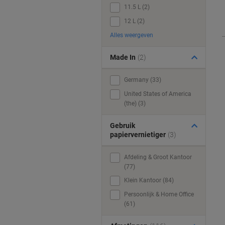
11.5 L (2)
12 L (2)
Alles weergeven
Made In
(2)
Germany (33)
United States of America
(the) (3)
Gebruik
papiervernietiger
(3)
Afdeling & Groot Kantoor
(77)
Klein Kantoor (84)
Persoonlijk & Home Office
(61)