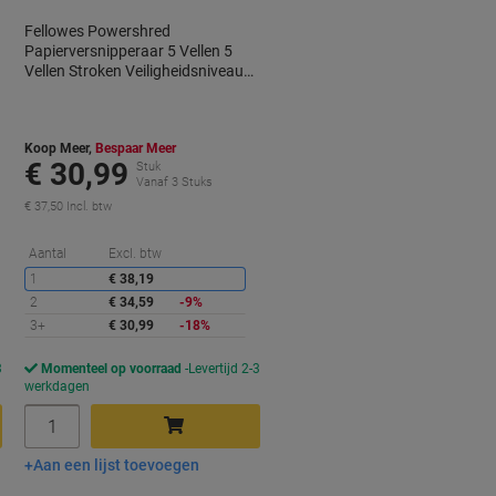
Fellowes Powershred
Papierversnipperaar 5 Vellen 5
Vellen Stroken Veiligheidsniveau
P-1 11 L P-25S
Koop Meer,
Bespaar Meer
€ 30,99
Stuk
Vanaf 3 Stuks
€ 37,50 Incl. btw
orting
Korting
Aantal
Excl. btw
1
€ 38,19
2
€ 34,59
-9%
3+
€ 30,99
-18%
3
Momenteel op voorraad
Levertijd 2-3
werkdagen
Aantal
Aan een lijst toevoegen
In winkelwagen