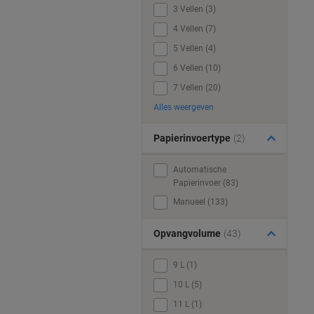
3 Vellen (3)
4 Vellen (7)
5 Vellen (4)
6 Vellen (10)
7 Vellen (20)
Alles weergeven
Papierinvoertype
(2)
Automatische
Papierinvoer (83)
Manueel (133)
Opvangvolume
(43)
9 L (1)
10 L (5)
11 L (1)