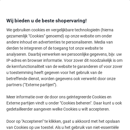
Meteen
Meteen
naar
naar
inhoud
navigatie
Wij bieden u de beste shopervaring!
We gebruiken cookies en vergelijkbare technologieën (hierna
gezamenlijk "Cookies" genoemd) op onze website om onder
Home
andere inhoud en advertenties te personaliseren. Media van
Onderhoud & Veiligheid
Werkplaats
Handgereedschap & toebeho
derden te integreren of de toegang tot onze website te
Handgereedschap & toebehoren
(169)
analyseren. Daarbij verwerken we persoonlijke gegevens, bijv. uw
IP-adres en browser informatie. Voor zover dit noodzakelijk is om
Kies subcategorie
de kernfunctionaliteit van de website te garanderen of voor zover
Filteren op
u toestemming heeft gegeven voor het gebruik van de
Welkom bij onze categorie Handgereedschap & toebehoren, waar
betreffende dienst, worden gegevens ook verwerkt door onze
u een breed scala aan snijgereedschap & mesjes,
partners (“Externe partijen”).
meetgereedschap en gereedschapssets kunt ontdekken. Of u nu
op zoek bent naar precisie of veelzijdigheid, onze selectie biedt de
juiste tools voor elke klus. Blader door ons assortiment en vind het
Meer informatie over de door ons geïntegreerde Cookies en
gereedschap dat perfect aansluit bij uw behoeften.
Externe partijen vindt u onder "Cookies beheren". Daar kunt u ook
gedetailleerder aangeven welke Cookies u wilt accepteren.
-3%
BEST PRICE
Door op "Accepteren" te klikken, gaat u akkoord met het opslaan
van Cookies op uw toestel. Als u het gebruik van niet-essentiële
Dahle DAHLE OFFICE Snijmes 18 mm