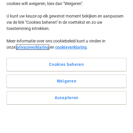
cookies wilt weigeren, kies dan "Weigeren".
Metaal Blauw
U kunt uw keuze op elk gewenst moment bekijken en aanpassen
Promoprijs
via de link "Cookies beheren" in de voettekst en zo uw
€ 2,59
Stuk
toestemming intrekken.
€ 3,13 Incl. btw
Momenteel op voorraad
Vóór 15:30 uur
Meer informatie over ons cookiebeleid kunt u vinden in
besteld, volgende werkdag geleverd
onze
privacyverklaring
en
cookieverklaring
.
Aantal
Cookies beheren
-4%
BEST PRICE
Dahle DAHLE OFFICE Snijmes 9 mm
Weigeren
Metaal Blauw
Accepteren
Promoprijs
€ 1,99
Stuk
€ 2,41 Incl. btw
Momenteel op voorraad
Vóór 15:30 uur
besteld, volgende werkdag geleverd
Aantal