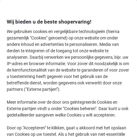
Meteen
Meteen
naar
naar
inhoud
navigatie
Wij bieden u de beste shopervaring!
We gebruiken cookies en vergelijkbare technologieën (hierna
gezamenlijk "Cookies" genoemd) op onze website om onder
Home
andere inhoud en advertenties te personaliseren. Media van
Papier, Enveloppen & Verpakken
Verpakken & verzenden
Postkam
derden te integreren of de toegang tot onze website te
Postkamer toebehoren
(12)
analyseren. Daarbij verwerken we persoonlijke gegevens, bijv. uw
IP-adres en browser informatie. Voor zover dit noodzakelijk is om
Kies subcategorie
de kernfunctionaliteit van de website te garanderen of voor zover
Filteren op
u toestemming heeft gegeven voor het gebruik van de
Welkom bij onze uitgebreide selectie postkamer toebehoren, waar
betreffende dienst, worden gegevens ook verwerkt door onze
u alles vindt wat u nodig heeft om uw postverwerking te
partners (“Externe partijen”).
optimaliseren. Ontdek een breed scala aan brieven- en
pakketwegers, postkamer machines en eco producten die uw
postkamer efficiënt en milieuvriendelijk maken. Blader door onze
Meer informatie over de door ons geïntegreerde Cookies en
categorieën om de perfecte producten te vinden die aan uw
Externe partijen vindt u onder "Cookies beheren". Daar kunt u ook
behoeften voldoen.
gedetailleerder aangeven welke Cookies u wilt accepteren.
Door op "Accepteren" te klikken, gaat u akkoord met het opslaan
Maul Briefopener met recht blad en
van Cookies op uw toestel. Als u het gebruik van niet-essentiële