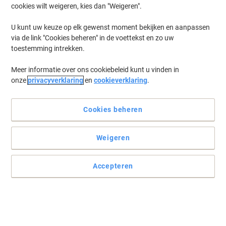
rubberen handvat 215 mm zwart
cookies wilt weigeren, kies dan "Weigeren".
Koop Meer,
Bespaar Meer
U kunt uw keuze op elk gewenst moment bekijken en aanpassen
€ 4,69
Stuk
via de link "Cookies beheren" in de voettekst en zo uw
Vanaf 5 Stuks
toestemming intrekken.
€ 5,67 Incl. btw
Momenteel op voorraad
Vóór 15:30 uur
besteld, volgende werkdag geleverd
Meer informatie over ons cookiebeleid kunt u vinden in
Aantal
onze
privacyverklaring
en
cookieverklaring
.
Cookies beheren
Maul Brievenweegschaal 1623082 Grijs
Weigeren
Koop Meer,
Bespaar Meer
€ 22,79
Stuk
Vanaf 4 Stuks
€ 27,58 Incl. btw
Accepteren
Momenteel op voorraad
Vóór 15:30 uur
besteld, volgende werkdag geleverd
Aantal