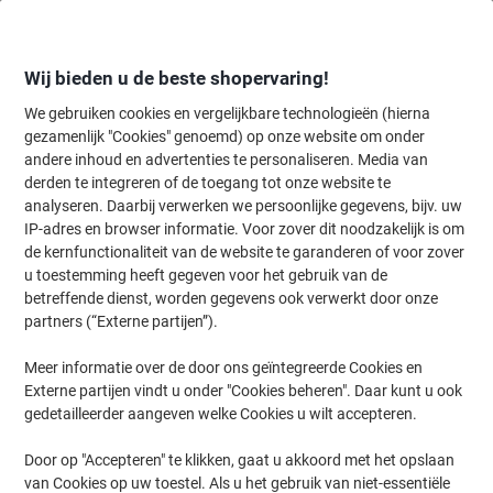
Meteen
Meteen
naar
naar
inhoud
navigatie
Wij bieden u de beste shopervaring!
We gebruiken cookies en vergelijkbare technologieën (hierna
gezamenlijk "Cookies" genoemd) op onze website om onder
Home
andere inhoud en advertenties te personaliseren. Media van
Organiseren & Archiveren
Mappen & ordners
Document archiver
derden te integreren of de toegang tot onze website te
Documentmappen
(90)
analyseren. Daarbij verwerken we persoonlijke gegevens, bijv. uw
IP-adres en browser informatie. Voor zover dit noodzakelijk is om
de kernfunctionaliteit van de website te garanderen of voor zover
Filteren op
u toestemming heeft gegeven voor het gebruik van de
Welkom bij onze categorie Documentmappen, waar u een breed
betreffende dienst, worden gegevens ook verwerkt door onze
scala aan opties vindt binnen het Viking assortiment. Of u nu op
partners (“Externe partijen”).
zoek bent naar Eco producten of de beste prijs wilt, hier vindt u
documentmappen die perfect passen bij uw behoeften. Ontdek de
veelzijdige oplossingen voor al uw documentopslag en -
Meer informatie over de door ons geïntegreerde Cookies en
organisatie.
Externe partijen vindt u onder "Cookies beheren". Daar kunt u ook
gedetailleerder aangeven welke Cookies u wilt accepteren.
BEST PRICE
Door op "Accepteren" te klikken, gaat u akkoord met het opslaan
van Cookies op uw toestel. Als u het gebruik van niet-essentiële
Viking Documentmap A4 Drukknop PP