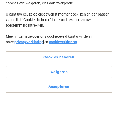
cookies wilt weigeren, kies dan "Weigeren".
(Polypropeen) Liggend 23,5 (B) x 33,5
(H) cm Transparant 5 Stuks
U kunt uw keuze op elk gewenst moment bekijken en aanpassen
via de link "Cookies beheren" in de voettekst en zo uw
Koop Meer,
Bespaar Meer
€ 3,69
toestemming intrekken.
Pak
Vanaf 10 Pakken
€ 4,46 Incl. btw
Meer informatie over ons cookiebeleid kunt u vinden in
Momenteel op voorraad
Vóór 15:30 uur
onze
privacyverklaring
en
cookieverklaring
.
besteld, volgende werkdag geleverd
Aantal
Cookies beheren
Formaat: A3
BEST PRICE
Weigeren
Viking Documentmap A3 Drukknop PP
(Polypropeen) Liggend 32 (B) x 45,6 (H)
cm Transparant 5 Stuks
Accepteren
Koop Meer,
Bespaar Meer
€ 8,99
Pak
Vanaf 10 Pakken
€ 10,88 Incl. btw
Momenteel op voorraad
Vóór 15:30 uur