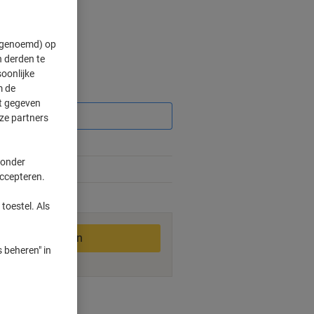
" genoemd) op
 derden te
oonlijke
m de
Korting
ft gegeven
ze partners
 onder
accepteren.
2-3 werkdagen
toestel. Als
In winkelwagen
 beheren" in
smogelijkheden