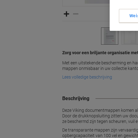
Wei
Zorg voor een briljante organisatie me
Met een uitstekende bescherming en han
mappen onmisbaar in uw collectie kanto
Lees volledige beschrijving
Beschrijving
Deze Viking documentmappen komen altij
Door de drukknopsluiting zitten uw do
ze beschermd zijn tegen scheuren, vuil e
De transparante mappen zijn vervaardig
opbergcapaciteit van 100 vel en gewich