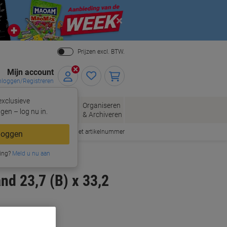
Close
Prijzen excl. BTW.
Mijn account
nloggen/Registreren
xclusieve
eloppen
Organiseren
Kantoorartikelen
gen – log nu in.
n
& Archiveren
Snel bestellen met artikelnummer
loggen
ing?
Meld u nu aan
d 23,7 (B) x 33,2