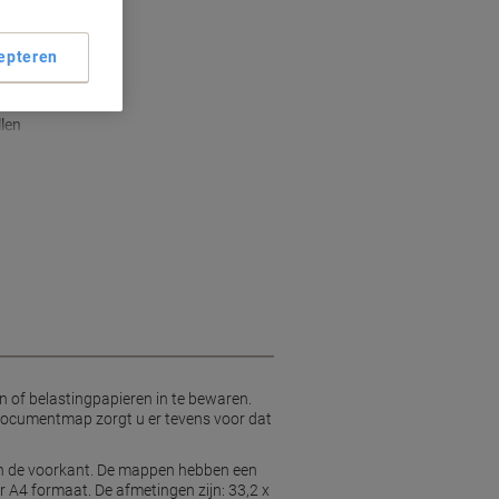
le identificatie
epteren
afsluiting
en
len
 of belastingpapieren in te bewaren.
documentmap zorgt u er tevens voor dat
aan de voorkant. De mappen hebben een
 A4 formaat. De afmetingen zijn: 33,2 x