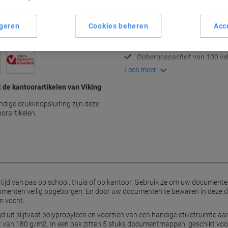
Belangrijkste specificaties
Transparant ontwerp voor snel
geren
Cookies beheren
Acc
Drukknopsluiting voor veilige 
Geschikt voor A4-document
Opbergcapaciteit van 100 vel
Lees meer
t de kantoorartikelen van Viking
dige drukknopsluiting zijn deze
orartikelen.
d van pas op school, thuis of op kantoor. Gebruik ze om uw documenten
cumenten veilig opgeborgen. En door uw documenten te bewaren in deze 
n vocht.
d uit slijtvast polypropyleen en voorzien van een handige etiketruimte 
t van 180 g/m2. In een pak zitten 5 stuks documentmappen, geschikt voor