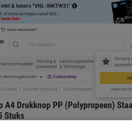
 inkt & toners
VNL-INKTW31
t- of tonercartridges vanaf €99,-.
 toner hier ›
Gratis retourneren*
00
I
Ontvang e
Planning &
Kantoorapparaten
Inkt &
Papier, Env
Kantoormeubelen
aanbiedin
presentatie
& Technologie
Toner
& Verpakke
en seizoensgebonden
Cadeaushop
In
 & ordners
Document archivering
Documentmappen
Nieuw bij Vik
 A4 Drukknop PP (Polypropeen) Staan
5 Stuks
rk:
Viking
Productnr.:
1433055