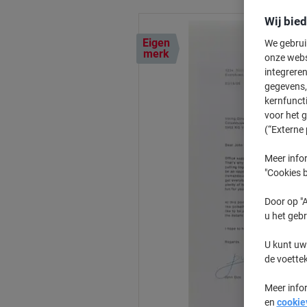
Wij bie
Eigen
We gebrui
merk
onze webs
integreren
gegevens, 
kernfunct
voor het 
(“Externe 
Meer infor
"Cookies b
Door op "A
u het gebr
U kunt uw
de voette
Meer info
en
cookie