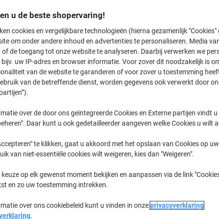
Koop Meer,
Bespaar Meer
den u de beste shopervaring!
€ 5,99
Pak
Vanaf 10 Pakken
ken cookies en vergelijkbare technologieën (hierna gezamenlijk "Cookies
€ 7,25 Incl. btw
ite om onder andere inhoud en advertenties te personaliseren. Media van
 of de toegang tot onze website te analyseren. Daarbij verwerken we pers
bijv. uw IP-adres en browser informatie. Voor zover dit noodzakelijk is o
Aantal
Excl. btw
ionaliteit van de website te garanderen of voor zover u toestemming hee
Pakken
1-4
€ 6,49
gebruik van de betreffende dienst, worden gegevens ook verwerkt door on
partijen”).
Pakken
5-9
€ 6,29
-3%
matie over de door ons geïntegreerde Cookies en Externe partijen vindt u
Pakken
10+
€ 5,99
-7%
eheren". Daar kunt u ook gedetailleerder aangeven welke Cookies u wilt 
Momenteel op voorraad
Levertijd 
ccepteren" te klikken, gaat u akkoord met het opslaan van Cookies op uw 
uik van niet-essentiële cookies wilt weigeren, kies dan "Weigeren".
Aantal
 keuze op elk gewenst moment bekijken en aanpassen via de link "Cookies
Aan een lijst toevoegen
kst en zo uw toestemming intrekken.
rmatie over ons cookiebeleid kunt u vinden in onze
privacyverklaring
Bezorginformatie
Betaling
verklaring
.