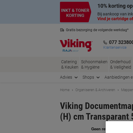
Meteen
Meteen
10% korting op
naar
naar
inhoud
navigatie
Bij aankoop van ink
Vind je cartridge of
Gratis bezorging de volgende werkdag*
Nederlandse klantenservice
077 32380
Klantenservice
Catering
Schoonmaken
Onderhoud
& Keuken
& Hygiëne
& Veiligheid
Advies
Shops
Aanbiedingen 
Home
Organiseren & Archiveren
Mappen
Viking Documentmap
(H) cm Transparant 
Me