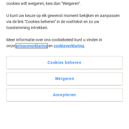
verlichtingsoplossingen kunt ontdekken van gerenommeerde
cookies wilt weigeren, kies dan "Weigeren".
merken zoals SCANGRIP en Energizer. Of u nu op zoek bent naar
een krachtige zaklamp, een handige penlight of een veelzijdige
U kunt uw keuze op elk gewenst moment bekijken en aanpassen
hoofdlamp, hier vindt u de ideale verlichting voor elke situatie.
via de link "Cookies beheren" in de voettekst en zo uw
Verken ons aanbod en vind de perfecte zaklamp die aan uw
toestemming intrekken.
behoeften voldoet.
Meer informatie over ons cookiebeleid kunt u vinden in
onze
privacyverklaring
en
cookieverklaring
.
Energizer Zaklamp 242 mm
Koop Meer,
Bespaar Meer
Cookies beheren
€ 6,19
Stuk
Vanaf 3 Stuks
€ 7,49 Incl. btw
Weigeren
€ 25,58 / m Excl. btw
Momenteel op voorraad
Levertijd 2-3
werkdagen
Accepteren
Aantal
VARTA LED Zaklamp Batterij