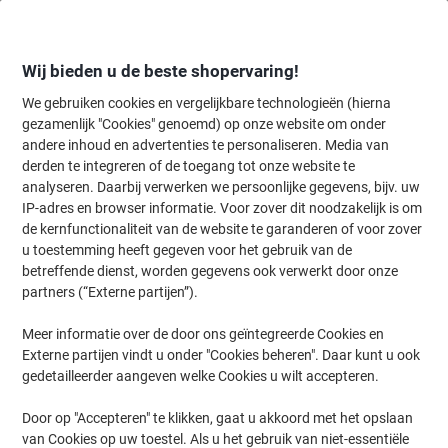
Meteen
Meteen
naar
naar
inhoud
navigatie
Wij bieden u de beste shopervaring!
We gebruiken cookies en vergelijkbare technologieën (hierna
gezamenlijk "Cookies" genoemd) op onze website om onder
Home
andere inhoud en advertenties te personaliseren. Media van
Onderhoud & Veiligheid
Werkplaats
Benodigdheden voor voorzi
derden te integreren of de toegang tot onze website te
Zaklampen
(77)
analyseren. Daarbij verwerken we persoonlijke gegevens, bijv. uw
IP-adres en browser informatie. Voor zover dit noodzakelijk is om
de kernfunctionaliteit van de website te garanderen of voor zover
Filteren op
u toestemming heeft gegeven voor het gebruik van de
betreffende dienst, worden gegevens ook verwerkt door onze
partners (“Externe partijen”).
›
Meer informatie over de door ons geïntegreerde Cookies en
Externe partijen vindt u onder "Cookies beheren". Daar kunt u ook
Zaklamp ›
Werklicht ›
gedetailleerder aangeven welke Cookies u wilt accepteren.
Door op "Accepteren" te klikken, gaat u akkoord met het opslaan
van Cookies op uw toestel. Als u het gebruik van niet-essentiële
Welkom bij onze categorie Zaklampen, waar u een breed scala aan