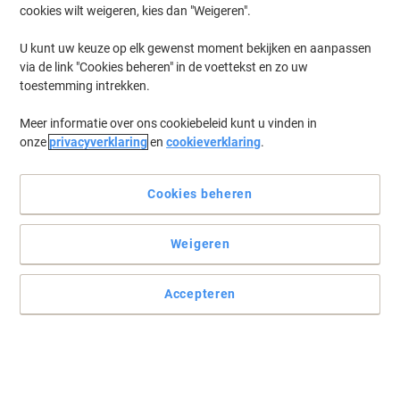
cookies wilt weigeren, kies dan "Weigeren".
Koop Meer,
Bespaar Meer
€ 27,39
Stuk
U kunt uw keuze op elk gewenst moment bekijken en aanpassen
Vanaf 3 Stuks
via de link "Cookies beheren" in de voettekst en zo uw
€ 33,14 Incl. btw
toestemming intrekken.
Momenteel op voorraad
Vóór 15:30 uur
besteld, volgende werkdag geleverd
Meer informatie over ons cookiebeleid kunt u vinden in
Aantal
onze
privacyverklaring
en
cookieverklaring
.
SEVERIN 2589 Broodrooster Roestvrij
Cookies beheren
staal 800 W Zilver
Weigeren
Koop Meer,
Bespaar Meer
€ 32,99
Stuk
Vanaf 3 Stuks
€ 39,92 Incl. btw
Accepteren
Momenteel op voorraad
Vóór 15:30 uur
besteld, volgende werkdag geleverd
Aantal