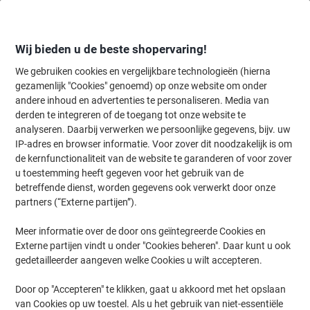
Meteen
Meteen
naar
naar
inhoud
navigatie
Wij bieden u de beste shopervaring!
We gebruiken cookies en vergelijkbare technologieën (hierna
gezamenlijk "Cookies" genoemd) op onze website om onder
Home
andere inhoud en advertenties te personaliseren. Media van
Catering & Keuken
Catering & keuken
Keukenapparatuur
Broo
derden te integreren of de toegang tot onze website te
Broodroosters & tosti-ijzers
(3)
analyseren. Daarbij verwerken we persoonlijke gegevens, bijv. uw
IP-adres en browser informatie. Voor zover dit noodzakelijk is om
de kernfunctionaliteit van de website te garanderen of voor zover
Filteren op
u toestemming heeft gegeven voor het gebruik van de
Welkom bij onze categorie Broodroosters & tosti-ijzers, waar u een
betreffende dienst, worden gegevens ook verwerkt door onze
veelzijdige selectie vindt om uw ontbijt- en lunchervaring te
partners (“Externe partijen”).
verrijken. Of u nu op zoek bent naar een betrouwbare SEVERIN
broodrooster of een ander model, hier ontdekt u opties die aan uw
wensen voldoen. Ontdek de verschillende functies en specificaties
Meer informatie over de door ons geïntegreerde Cookies en
die passen bij uw keukenbehoeften.
Externe partijen vindt u onder "Cookies beheren". Daar kunt u ook
gedetailleerder aangeven welke Cookies u wilt accepteren.
SEVERIN 2287 Broodrooster Roestvrij
Door op "Accepteren" te klikken, gaat u akkoord met het opslaan
Staal 700 W Zwart
van Cookies op uw toestel. Als u het gebruik van niet-essentiële