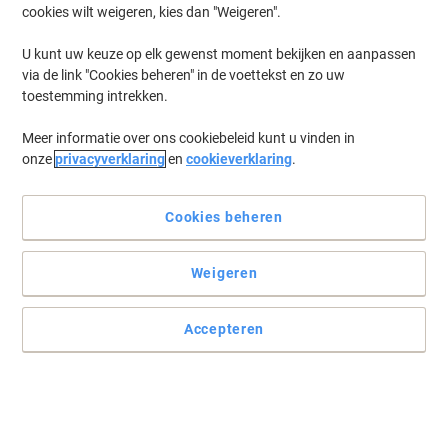
uitgebreid Viking assortiment vindt dat voldoet aan al uw
cookies wilt weigeren, kies dan "Weigeren".
markeerbehoeften. Of u nu op zoek bent naar eco producten of de
beste prijs, onze selectie biedt diverse opties die zowel kwaliteit als
U kunt uw keuze op elk gewenst moment bekijken en aanpassen
duurzaamheid combineren. Ontdek de veelzijdigheid van
via de link "Cookies beheren" in de voettekst en zo uw
permanent markers die perfect zijn voor thuis, op kantoor of in een
toestemming intrekken.
creatieve omgeving.
Meer informatie over ons cookiebeleid kunt u vinden in
onze
privacyverklaring
en
cookieverklaring
.
BEST PRICE
Viking PBM1.5 Permanentmarker
Medium Ronde punt Zwart Niet
Cookies beheren
Navulbaar Waterbestendig
Weigeren
Koop Meer,
Bespaar Meer
€ 0,89
Stuk
Vanaf 24 Stuks
€ 1,08 Incl. btw
Accepteren
Momenteel op voorraad
Levertijd 2-3
werkdagen
Aantal