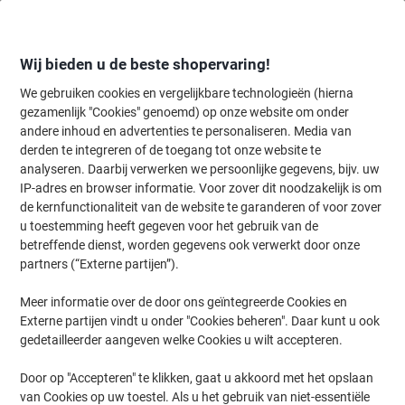
Meteen
Meteen
naar
naar
inhoud
navigatie
Wij bieden u de beste shopervaring!
We gebruiken cookies en vergelijkbare technologieën (hierna
gezamenlijk "Cookies" genoemd) op onze website om onder
Home
andere inhoud en advertenties te personaliseren. Media van
Kantoorartikelen
Schrijven & tekenen
Markers
Permanent mar
derden te integreren of de toegang tot onze website te
Permanent markers
(183)
analyseren. Daarbij verwerken we persoonlijke gegevens, bijv. uw
IP-adres en browser informatie. Voor zover dit noodzakelijk is om
de kernfunctionaliteit van de website te garanderen of voor zover
Filteren op
u toestemming heeft gegeven voor het gebruik van de
betreffende dienst, worden gegevens ook verwerkt door onze
partners (“Externe partijen”).
›
Meer informatie over de door ons geïntegreerde Cookies en
Externe partijen vindt u onder "Cookies beheren". Daar kunt u ook
Zwart ›
Blauw ›
gedetailleerder aangeven welke Cookies u wilt accepteren.
Door op "Accepteren" te klikken, gaat u akkoord met het opslaan
van Cookies op uw toestel. Als u het gebruik van niet-essentiële
Welkom bij onze categorie Permanent markers, waar u een