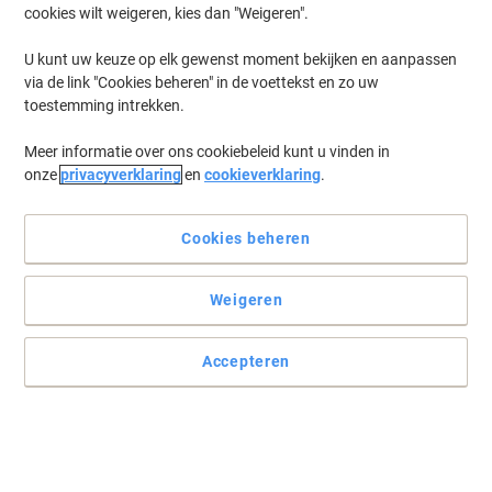
cookies wilt weigeren, kies dan "Weigeren".
U kunt uw keuze op elk gewenst moment bekijken en aanpassen
via de link "Cookies beheren" in de voettekst en zo uw
toestemming intrekken.
Meer informatie over ons cookiebeleid kunt u vinden in
onze
privacyverklaring
en
cookieverklaring
.
Cookies beheren
Weigeren
Accepteren
De klassieke permanente marker
Zorg ervoor dat uw boodschap een blijvende indruk maakt met
deze edding 3000 permanente marker.