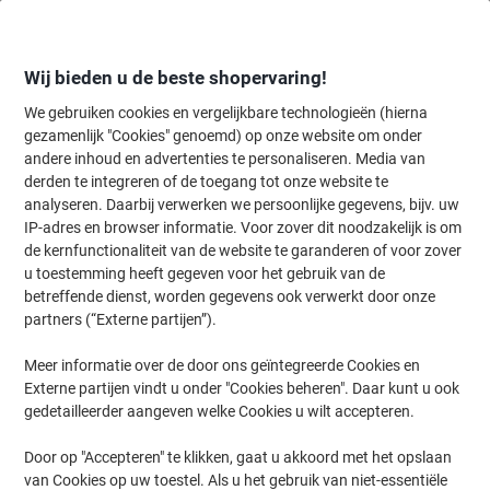
Meteen
Meteen
naar
naar
inhoud
navigatie
Wij bieden u de beste shopervaring!
We gebruiken cookies en vergelijkbare technologieën (hierna
gezamenlijk "Cookies" genoemd) op onze website om onder
Home
andere inhoud en advertenties te personaliseren. Media van
Kantoorartikelen
Schrijven & tekenen
Markers
Permanent mar
derden te integreren of de toegang tot onze website te
edding 3000 Permanentmarker 100% Gerecycled
analyseren. Daarbij verwerken we persoonlijke gegevens, bijv. uw
Medium Ronde punt 1,5 - 3 mm Kleurenassortiment
IP-adres en browser informatie. Voor zover dit noodzakelijk is om
Navulbaar Waterbestendig 4 Stuks
de kernfunctionaliteit van de website te garanderen of voor zover
u toestemming heeft gegeven voor het gebruik van de
betreffende dienst, worden gegevens ook verwerkt door onze
Merk:
edding
Productnr.:
4795317
partners (“Externe partijen”).
Meer informatie over de door ons geïntegreerde Cookies en
Externe partijen vindt u onder "Cookies beheren". Daar kunt u ook
Duurzaam
gedetailleerder aangeven welke Cookies u wilt accepteren.
Door op "Accepteren" te klikken, gaat u akkoord met het opslaan
van Cookies op uw toestel. Als u het gebruik van niet-essentiële