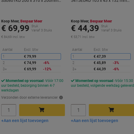
SS0801KD 200 x 310 x 200mm
5415EURD 105 x 43 x 132 mm
Metallic grafiet
Grijs
Koop Meer,
Bespaar Meer
Koop Meer,
Bespaar Meer
€ 69,99
€ 44,39
Stuk
Stuk
Vanaf 3 Stuks
Vanaf 3 Stuks
€ 84,69 Incl. btw
€ 53,71 Incl. btw
Korting
K
Aantal
Excl. btw
Aantal
Excl. btw
1
€ 79,99
1
€ 47,39
2
€ 74,99
-6%
2
€ 45,89
-3%
3+
€ 69,99
-12%
3+
€ 44,39
-6%
Momenteel op voorraad
Vóór 17:00
Momenteel op voorraad
Vóór 15:30
uur besteld, bezorging binnen 4-7
uur besteld, volgende werkdag gelever
werkdagen
Verzonden door externe leverancier
Aantal
Aantal
Aan een lijst toevoegen
Aan een lijst toevoegen
In winkelwagen
In winkelwagen