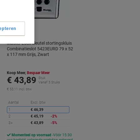
epteren
Master Lock Sleutel stortingskluis
Combinatieslot 5423EURD 79 x 52
x 117 mm Grijs, Zwart
Koop Meer,
Bespaar Meer
€ 43,89
Stuk
Vanaf 3 Stuks
€ 53,11 Incl. btw
orting
Korting
Aantal
Excl. btw
1
€ 46,39
2
€ 45,19
-2%
3+
€ 43,89
-5%
Momenteel op voorraad
Vóór 15:30