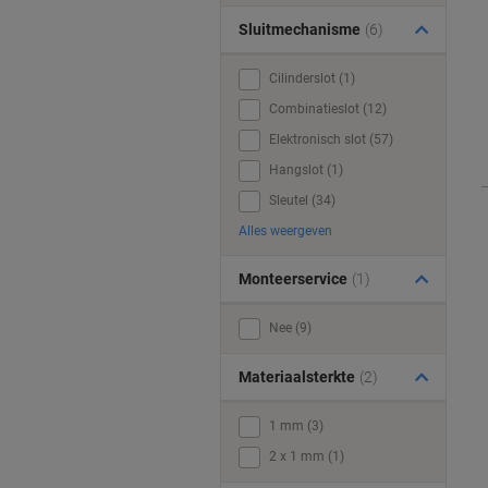
Sluitmechanisme
(6)
Cilinderslot (1)
Combinatieslot (12)
Elektronisch slot (57)
Hangslot (1)
Sleutel (34)
Alles weergeven
Monteerservice
(1)
Nee (9)
Materiaalsterkte
(2)
1 mm (3)
2 x 1 mm (1)