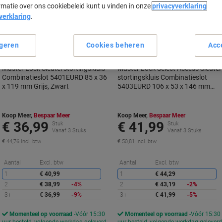
rmatie over ons cookiebeleid kunt u vinden in onze
privacyverklaring
verklaring
.
geren
Cookies beheren
Acc
Master Lock Sleutel stortingskluis
Master Lock Select Access Sleutel
Combinatieslot 5401EURD 85 x 36
stortingskluis Combinatieslot
x 119 mm Grijs, Zwart
5403EURD 106 x 53 x 146 mm
Grijs, Zwart
Koop Meer,
Bespaar Meer
Koop Meer,
Bespaar Meer
€ 36,99
€ 41,99
Stuk
Stuk
Vanaf 3 Stuks
Vanaf 3 Stuks
€ 44,76 Incl. btw
€ 50,81 Incl. btw
Korting
K
Aantal
Excl. btw
Aantal
Excl. btw
1
€ 40,99
1
€ 44,29
2
€ 38,99
-4%
2
€ 43,19
-2%
3+
€ 36,99
-9%
3+
€ 41,99
-5%
Momenteel op voorraad
Vóór 15:30
Momenteel op voorraad
Vóór 15:30