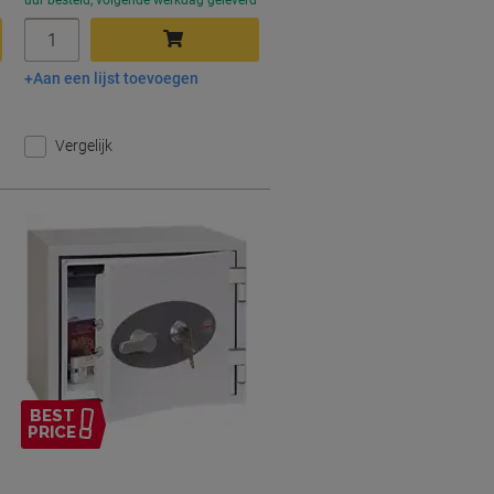
d
uur besteld, volgende werkdag geleverd
Aantal
Aan een lijst toevoegen
In winkelwagen
Vergelijk
BEST
PRICE