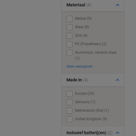
Materiaal
(6)
Metaal (9)
Staal (8)
Zink (4)
PE (Polyetheen) (2)
Aluminium, verzinkt staal
(1)
Alles weergeven
Made In
(4)
Europe (24)
Germany (1)
Netherlands (the) (1)
United Kingdom (9)
Inclusief batterij(en)
(2)