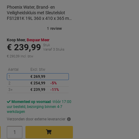
Phoenix Water, Brand- en
Veiligheidskluis met Sleutelslot
FS1281K 19L 360 x 410 x 365 mm
Wit
Koop Meer,
Bespaar Meer
€ 239,99
Stuk
Vanaf 3 Stuks
€ 290,39 Incl. btw
orting
Korting
Aantal
Excl. btw
1
€ 269,99
2
€ 254,99
-5%
3+
€ 239,99
-11%
Momenteel op voorraad
Vóór 17:00
d
uur besteld, bezorging binnen 4-7
werkdagen
Verzonden door externe leverancier
Aantal