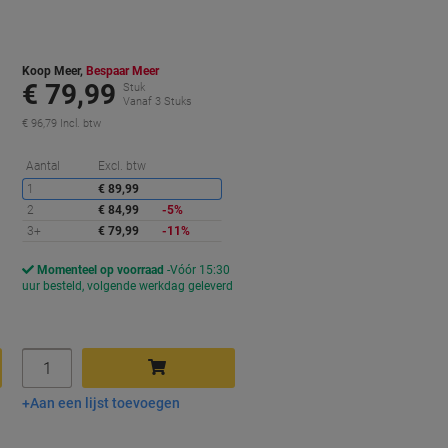
Koop Meer,
Bespaar Meer
€ 79,99
Stuk
Vanaf 3 Stuks
€ 96,79 Incl. btw
orting
Korting
Aantal
Excl. btw
1
€ 89,99
2
€ 84,99
-5%
3+
€ 79,99
-11%
Momenteel op voorraad
Vóór 15:30
d
uur besteld, volgende werkdag geleverd
Aantal
Aan een lijst toevoegen
In winkelwagen