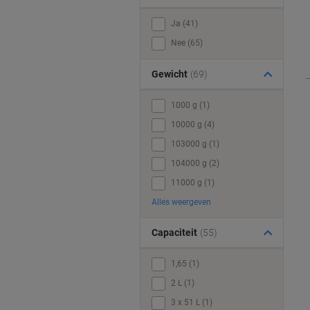
Ja (41)
Nee (65)
Gewicht
(69)
1000 g (1)
10000 g (4)
103000 g (1)
104000 g (2)
11000 g (1)
Alles weergeven
Capaciteit
(55)
1,65 (1)
2 L (1)
3 x 51 L (1)