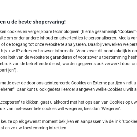
den u de beste shopervaring!
ken cookies en vergelijkbare technologieën (hierna gezamenlijk "Cookies
ite om onder andere inhoud en advertenties te personaliseren. Media van
Elektronisch Slot ›
Vingerafdrukvergrendeling ›
Sleutel ›
 of de toegang tot onze website te analyseren. Daarbij verwerken we pers
bijv. uw IP-adres en browser informatie. Voor zover dit noodzakelijk is o
ionaliteit van de website te garanderen of voor zover u toestemming hee
Welkom bij onze categorie voor Brandkasten & kluizen, waar veiligheid
gebruik van de betreffende dienst, worden gegevens ook verwerkt door on
de Best Price. Ontdek een breed scala aan opties, waaronder gerenommee
partijen”).
uw waardevolle bezittingen te beschermen. Of u nu op zoek bent naar een
inbraakwerende oplossing, hier vindt u de perfecte match voor uw beveili
matie over de door ons geïntegreerde Cookies en Externe partijen vindt u
eheren". Daar kunt u ook gedetailleerder aangeven welke Cookies u wilt 
ccepteren" te klikken, gaat u akkoord met het opslaan van Cookies op uw 
uik van niet-essentiële cookies wilt weigeren, kies dan "Weigeren".
 keuze op elk gewenst moment bekijken en aanpassen via de link "Cookies
kst en zo uw toestemming intrekken.