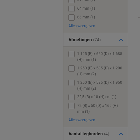
64 mm (1)
66 mm (1)
Alles weergeven
Afmetingen
(74)
1.125 (B) x 650 (D) x 1.685
(H) mm (1)
1.250 (B) x 585 (D) x 1.200
(H) mm (2)
1.250 (B) x 585 (D) x 1.950
(H) mm (2)
22,5 (B) x 10 (H) cm (1)
72 (B) x 50 (D) x 165 (H)
mm (1)
Alles weergeven
Aantal legborden
(4)