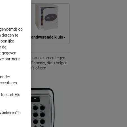
" genoemd) op
 derden te
Brandwerende kluis ›
oonlijke
m de
ft gegeven
 en betrouwbaarheid samenkomen tegen
ze partners
rde merken zoals Phoenix, die u helpen
 brandwerende kluis of een
gingsbehoeften.
 onder
accepteren.
toestel. Als
 beheren" in