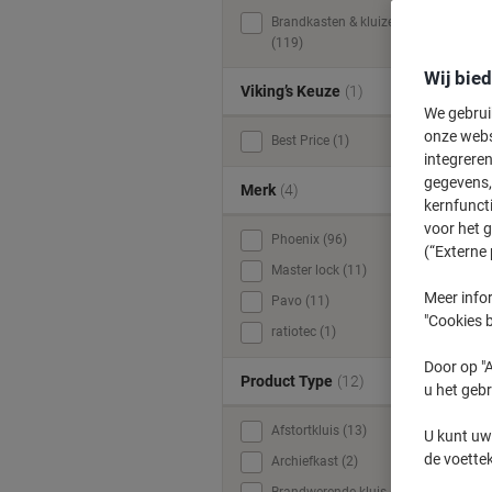
Brandkasten & kluizen
(119)
Wij bie
Viking’s Keuze
(1)
We gebrui
onze webs
Best Price (1)
integreren
gegevens, 
Merk
(4)
kernfunct
voor het 
Phoenix (96)
(“Externe 
Master lock (11)
Meer infor
Pavo (11)
"Cookies b
ratiotec (1)
Door op "A
Product Type
(12)
u het gebr
Afstortkluis (13)
U kunt uw
de voette
Archiefkast (2)