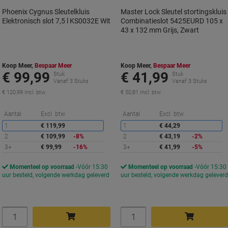
Phoenix Cygnus Sleutelkluis
Master Lock Sleutel stortingskluis
Elektronisch slot 7,5 l KS0032E Wit
Combinatieslot 5425EURD 105 x
43 x 132 mm Grijs, Zwart
Koop Meer,
Bespaar Meer
Koop Meer,
Bespaar Meer
€ 99,99
€ 41,99
Stuk
Stuk
Vanaf 3 Stuks
Vanaf 3 Stuks
€ 120,99 Incl. btw
€ 50,81 Incl. btw
Korting
K
Aantal
Excl. btw
Aantal
Excl. btw
1
€ 119,99
1
€ 44,29
2
€ 109,99
-8%
2
€ 43,19
-2%
3+
€ 99,99
-16%
3+
€ 41,99
-5%
Momenteel op voorraad
Vóór 15:30
Momenteel op voorraad
Vóór 15:30
uur besteld, volgende werkdag geleverd
uur besteld, volgende werkdag gelever
Aantal
Aantal