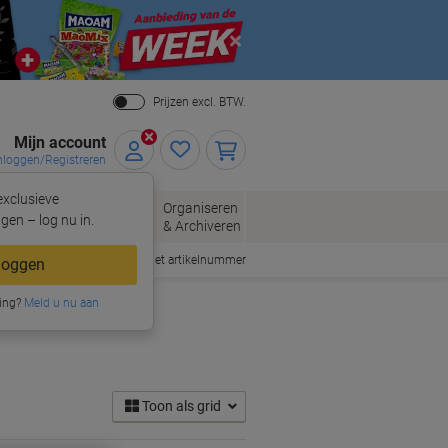
Close
Prijzen excl. BTW.
Mijn account
nloggen/Registreren
xclusieve
eloppen
Organiseren
Kantoorartikelen
gen – log nu in.
n
& Archiveren
Snel bestellen met artikelnummer
loggen
ing?
Meld u nu aan
Toon als grid