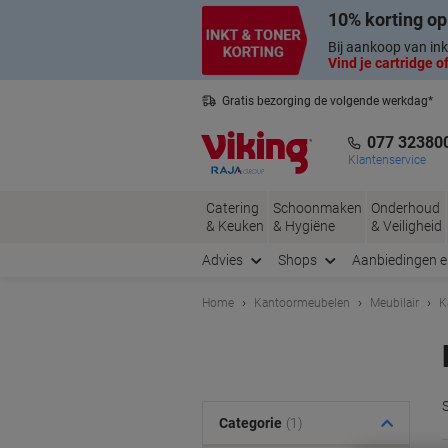
Meteen
Meteen
10% korting op
naar
naar
inhoud
navigatie
Bij aankoop van ink
Vind je cartridge of
Gratis bezorging de volgende werkdag*
Nederlandse klantenservice
077 32380
Klantenservice
Catering
Schoonmaken
Onderhoud
& Keuken
& Hygiëne
& Veiligheid
Advies
Shops
Aanbiedingen 
Home
Kantoormeubelen
Meubilair
K
Categorie
(1)