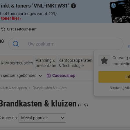
 inkt & toners
VNL-INKTW31
t- of tonercartridges vanaf €99,-.
 toner hier ›
Gratis retourneren*
00
I
Ontvang e
Planning &
Kantoorapparaten
Inkt &
Papier, Env
Kantoormeubelen
aanbiedin
presentatie
& Technologie
Toner
& Verpakke
en seizoensgebonden
Cadeaushop
In
asten & schappen
Brandkasten & kluizen
Nieuw bij Vik
Brandkasten & kluizen
(119)
Sorteer op: