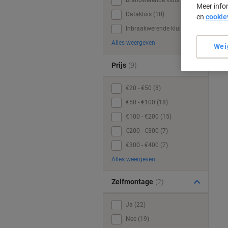
Brandwerende kluis (17)
Meer info
Datakluis (10)
en
cookie
Inbraakwerende kluis (18)
Alles weergeven
Wei
Prijs
(9)
€20 - €50 (8)
€50 - €100 (18)
€100 - €200 (15)
€200 - €300 (7)
€300 - €400 (7)
Alles weergeven
Zelfmontage
(2)
Ja (22)
Nee (19)