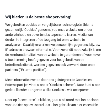
Meteen
Meteen
naar
naar
inhoud
navigatie
Wij bieden u de beste shopervaring!
We gebruiken cookies en vergelijkbare technologieën (hierna
gezamenlijk "Cookies" genoemd) op onze website om onder
Home
andere inhoud en advertenties te personaliseren. Media van
Facilitair & Wonen
Huis & Tuin
Tuinieren
Tuingereedschap acc
derden te integreren of de toegang tot onze website te
Tuingereedschap accessoires
(13)
analyseren. Daarbij verwerken we persoonlijke gegevens, bijv. uw
IP-adres en browser informatie. Voor zover dit noodzakelijk is om
de kernfunctionaliteit van de website te garanderen of voor zover
Filteren op
u toestemming heeft gegeven voor het gebruik van de
Welkom bij onze categorie voor tuingereedschap accessoires,
betreffende dienst, worden gegevens ook verwerkt door onze
waar u alles vindt om uw tuinonderhoud te optimaliseren. Ontdek
partners (“Externe partijen”).
de veelzijdige producten van gerenommeerde merken zoals WOLF-
Garten en SCHULTE-UFER, van handige aanaarders tot
hoogwaardige gieters. Laat u inspireren door ons aanbod en vind
Meer informatie over de door ons geïntegreerde Cookies en
de perfecte hulpmiddelen om uw tuin in topconditie te houden.
Externe partijen vindt u onder "Cookies beheren". Daar kunt u ook
gedetailleerder aangeven welke Cookies u wilt accepteren.
WOLF-Garten Bezem Ragebol BW 25 M
Door op "Accepteren" te klikken, gaat u akkoord met het opslaan
van Cookies op uw toestel. Als u het gebruik van niet-essentiële