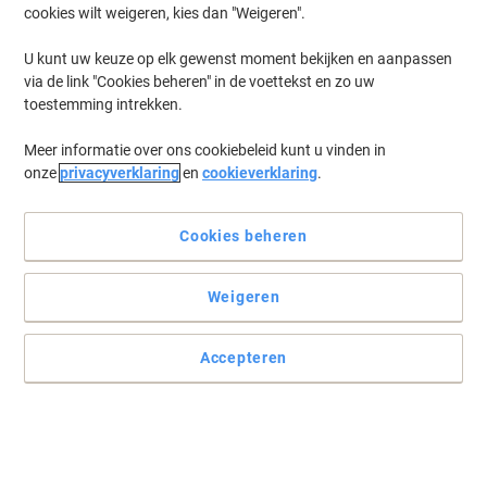
cookies wilt weigeren, kies dan "Weigeren".
Koop Meer,
Bespaar Meer
€ 26,99
Stuk
Vanaf 3 Stuks
U kunt uw keuze op elk gewenst moment bekijken en aanpassen
€ 32,66 Incl. btw
via de link "Cookies beheren" in de voettekst en zo uw
Momenteel op voorraad
Levertijd 4-7
toestemming intrekken.
werkdagen
Verzonden door externe leverancier
Meer informatie over ons cookiebeleid kunt u vinden in
Aantal
onze
privacyverklaring
en
cookieverklaring
.
Cookies beheren
WOLF-Garten Bezem HB350M 35 cm
Koop Meer,
Bespaar Meer
Weigeren
€ 25,49
Stuk
Vanaf 3 Stuks
€ 30,84 Incl. btw
Accepteren
Momenteel op voorraad
Levertijd 4-7
werkdagen
Verzonden door externe leverancier
Aantal