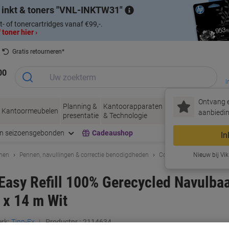
 inkt & toners
VNL-INKTW31
t- of tonercartridges vanaf €99,-.
 toner hier ›
Gratis retourneren*
00
I
Ontvang e
Planning &
Kantoorapparaten
Inkt &
Papier, Env
Kantoormeubelen
aanbiedin
presentatie
& Technologie
Toner
& Verpakke
en seizoensgebonden
Cadeaushop
In
enen
Pennen, navullingen & correctie benodigdheden
Correctie benodigdheden
Nieuw bij Vik
Easy Refill 100% Gerecycled Navulbaa
 x 14 m Wit
rk:
Tipp-Ex
Productnr.:
2114634