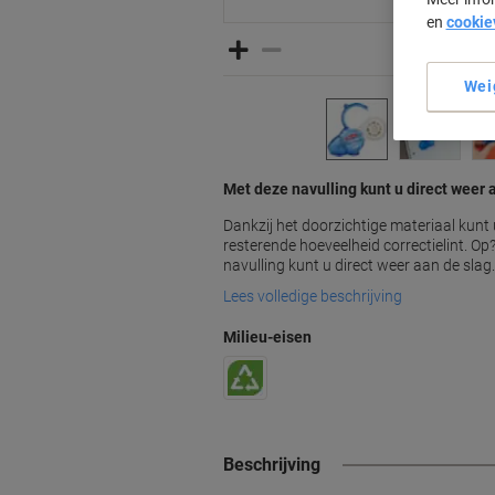
en
cookie
Wei
Met deze navulling kunt u direct weer 
Dankzij het doorzichtige materiaal kunt 
resterende hoeveelheid correctielint. O
navulling kunt u direct weer aan de slag.
Lees volledige beschrijving
Milieu-eisen
Beschrijving