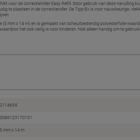
chikt voor de correctieroller Easy Refill. Door gebruik van deze navulling k
dig te plaatsen in de correctieroller. De Tipp-Ex is voor nauwkeurige, vle
ijven.
pe (5 mm x 14 m) en is gemaakt van scheurbestendig polyesterfolie waardo
, waardoor het ook veilig is voor kinderen. Niet alleen handig om te gebru
2114634
3086123170131
5 mm x 14 m