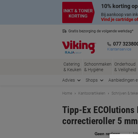
Meteen
Meteen
10% korting op
naar
naar
inhoud
navigatie
Bij aankoop van ink
Vind je cartridge of
Gratis bezorging de volgende werkdag*
Nederlandse klantenservice
077 32380
Klantenservice
Catering
Schoonmaken
Onderhoud
& Keuken
& Hygiëne
& Veiligheid
Advies
Shops
Aanbiedingen 
Home
Kantoorartikelen
Schrijven & tek
Tipp-Ex ECOlutions 
correctieroller 5 mm
Me