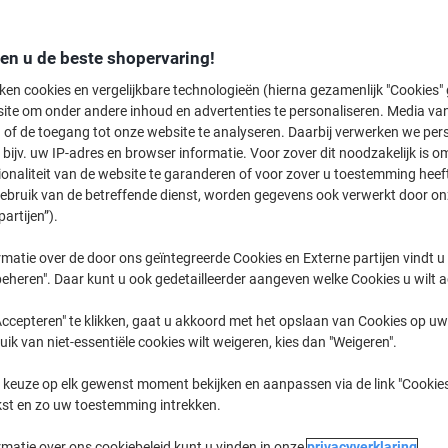
Koop Meer,
Bespaar Meer
€ 3,19
Stuk
den u de beste shopervaring!
Vanaf 10 Stuks
€ 3,86 Incl. btw
ken cookies en vergelijkbare technologieën (hierna gezamenlijk "Cookies
€ 0,23 / m Excl. btw
ite om onder andere inhoud en advertenties te personaliseren. Media van
 of de toegang tot onze website te analyseren. Daarbij verwerken we pers
Aantal
Excl. btw
bijv. uw IP-adres en browser informatie. Voor zover dit noodzakelijk is o
ionaliteit van de website te garanderen of voor zover u toestemming hee
Stuks
1-4
€ 3,79
gebruik van de betreffende dienst, worden gegevens ook verwerkt door on
partijen”).
Stuks
5-9
€ 3,59
-5%
Stuks
10+
€ 3,19
-15%
matie over de door ons geïntegreerde Cookies en Externe partijen vindt u
eheren". Daar kunt u ook gedetailleerder aangeven welke Cookies u wilt 
Momenteel op voorraad
Vóór 15:30
ccepteren" te klikken, gaat u akkoord met het opslaan van Cookies op uw 
uik van niet-essentiële cookies wilt weigeren, kies dan "Weigeren".
Aantal
 keuze op elk gewenst moment bekijken en aanpassen via de link "Cookies
Aan een lijst toevoegen
kst en zo uw toestemming intrekken.
Bezorginformatie
Betaling
rmatie over ons cookiebeleid kunt u vinden in onze
privacyverklaring