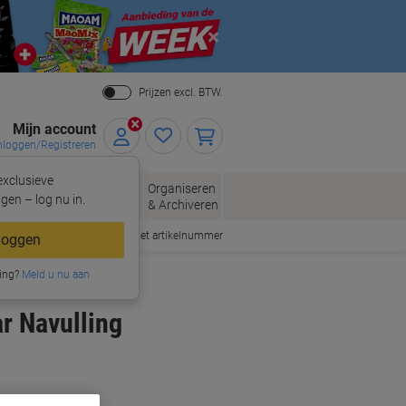
Close
Prijzen excl. BTW.
Mijn account
nloggen/Registreren
xclusieve
eloppen
Organiseren
Kantoorartikelen
gen – log nu in.
n
& Archiveren
Snel bestellen met artikelnummer
loggen
ing?
Meld u nu aan
r Navulling