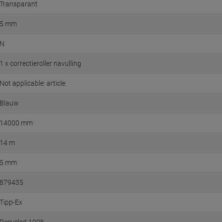
Transparant
5 mm
N
1 x correctieroller navulling
Not applicable: article
Blauw
14000 mm
14 m
5 mm
879435
Tipp-Ex