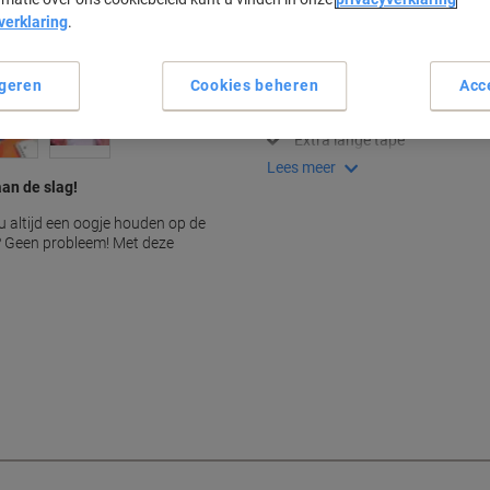
verklaring
.
Belangrijkste specificaties
Eenvoudige navulling
geren
Cookies beheren
Acc
Geschikt voor Easy Refill roll
Direct overschrijfbaar
Extra lange tape
Lees meer
aan de slag!
u altijd een oogje houden op de
p? Geen probleem! Met deze