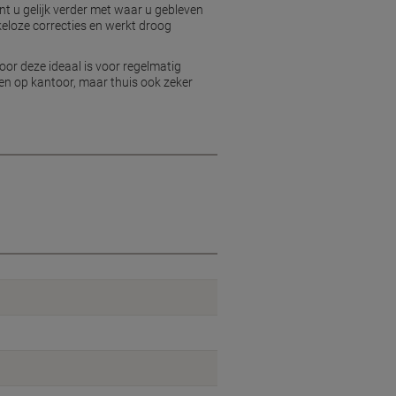
unt u gelijk verder met waar u gebleven
kkeloze correcties en werkt droog
or deze ideaal is voor regelmatig
iken op kantoor, maar thuis ook zeker