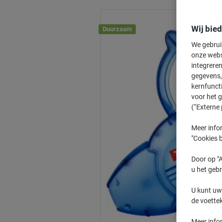
Wij bie
Duurzaam
We gebrui
onze webs
integreren
gegevens, 
kernfunct
voor het 
(“Externe 
Meer infor
"Cookies b
Door op "A
u het gebr
U kunt uw
de voette
Meer info