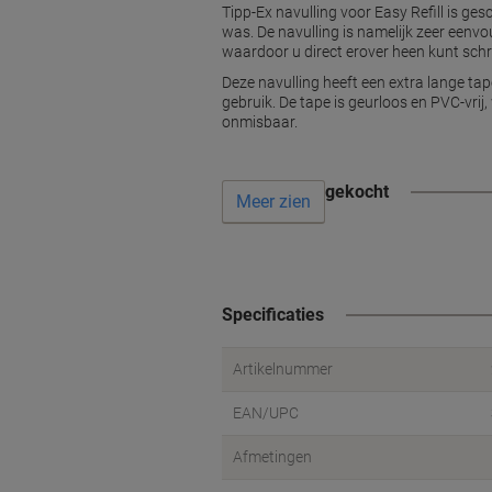
Tipp-Ex navulling voor Easy Refill is ges
was. De navulling is namelijk zeer eenvou
waardoor u direct erover heen kunt schr
Deze navulling heeft een extra lange ta
gebruik. De tape is geurloos en PVC-vrij
onmisbaar.
Vaak samen gekocht
Meer zien
Specificaties
Artikelnummer
EAN/UPC
Afmetingen