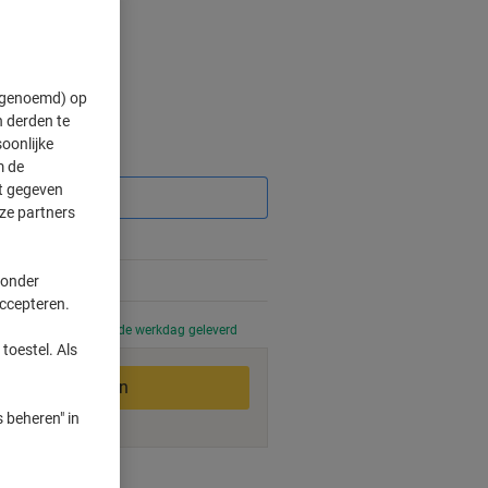
" genoemd) op
 derden te
oonlijke
Korting
m de
ft gegeven
ze partners
 onder
accepteren.
 uur besteld, volgende werkdag geleverd
toestel. Als
In winkelwagen
 beheren" in
smogelijkheden