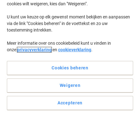
cookies wilt weigeren, kies dan "Weigeren".
U kunt uw keuze op elk gewenst moment bekijken en aanpassen
via de link "Cookies beheren" in de voettekst en zo uw
toestemming intrekken.
Meer informatie over ons cookiebeleid kunt u vinden in
onze
privacyverklaring
en
cookieverklaring
.
Welkom bij onze uitgebreide categorie voor pennen, navullingen en
correctiebenodigdheden. Ontdek het veelzijdige Viking assortiment
dat garant staat voor kwaliteit en duurzaamheid, met eco
Cookies beheren
producten die bijdragen aan een milieuvriendelijke keuze. Profiteer
van de Best Price aanbiedingen en vind alles wat u nodig heeft om
uw schrijfervaring te verbeteren.
Weigeren
Accepteren
Eigen merk
Viking Balpen Blauw 0,4 mm Medium 50
Stuks
Koop Meer,
Bespaar Meer
Pak