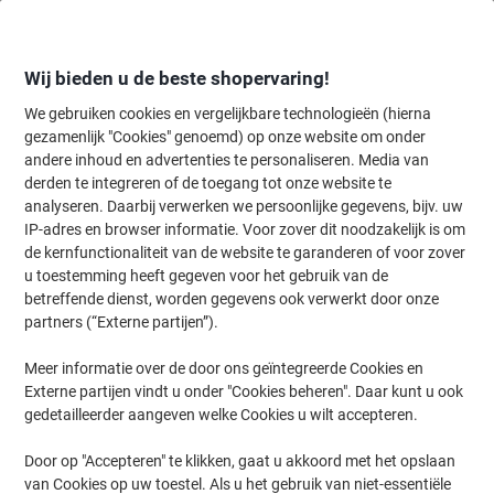
Meteen
Meteen
naar
naar
inhoud
navigatie
Wij bieden u de beste shopervaring!
We gebruiken cookies en vergelijkbare technologieën (hierna
gezamenlijk "Cookies" genoemd) op onze website om onder
Home
andere inhoud en advertenties te personaliseren. Media van
Kantoorartikelen
Schrijven & tekenen
Pennen, navullingen & cor
derden te integreren of de toegang tot onze website te
Pennen, navullingen & correctie benodigdheden
(661)
analyseren. Daarbij verwerken we persoonlijke gegevens, bijv. uw
IP-adres en browser informatie. Voor zover dit noodzakelijk is om
Kies subcategorie
de kernfunctionaliteit van de website te garanderen of voor zover
Filteren op
u toestemming heeft gegeven voor het gebruik van de
betreffende dienst, worden gegevens ook verwerkt door onze
partners (“Externe partijen”).
›
Meer informatie over de door ons geïntegreerde Cookies en
Externe partijen vindt u onder "Cookies beheren". Daar kunt u ook
Balpennen ›
Fineliners & gelpennen ›
gedetailleerder aangeven welke Cookies u wilt accepteren.
Door op "Accepteren" te klikken, gaat u akkoord met het opslaan
van Cookies op uw toestel. Als u het gebruik van niet-essentiële