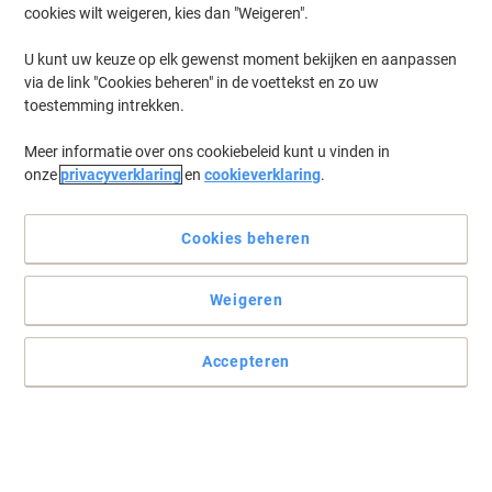
cookies wilt weigeren, kies dan "Weigeren".
U kunt uw keuze op elk gewenst moment bekijken en aanpassen
via de link "Cookies beheren" in de voettekst en zo uw
toestemming intrekken.
Meer informatie over ons cookiebeleid kunt u vinden in
onze
privacyverklaring
en
cookieverklaring
.
Cookies beheren
Weigeren
Accepteren
Altijd soepel schrijven dankzij het ergonomische design
Deze STABILO worker+ Medium rollerball biedt u een fijne
schrijfervaring, dankzij het uitzonderlijke design en de nieuwste
technologie dat samenkomt komen in één pen.
Lees volledige beschrijving