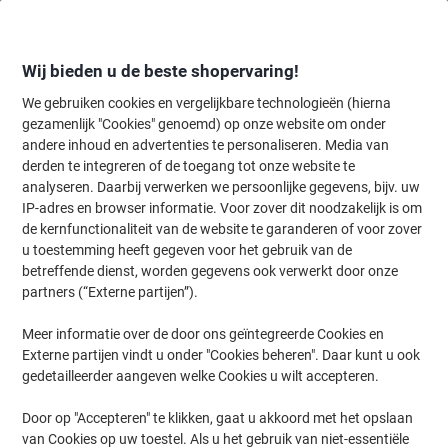
Meteen
Meteen
naar
naar
inhoud
navigatie
Wij bieden u de beste shopervaring!
We gebruiken cookies en vergelijkbare technologieën (hierna
gezamenlijk "Cookies" genoemd) op onze website om onder
Home
andere inhoud en advertenties te personaliseren. Media van
Kantoorartikelen
Schrijven & tekenen
Pennen, navullingen & cor
derden te integreren of de toegang tot onze website te
STABILO worker+ Medium Rollerballpen 0,5 mm Groen
analyseren. Daarbij verwerken we persoonlijke gegevens, bijv. uw
IP-adres en browser informatie. Voor zover dit noodzakelijk is om
de kernfunctionaliteit van de website te garanderen of voor zover
Merk:
STABILO
Productnr.:
4921704
u toestemming heeft gegeven voor het gebruik van de
betreffende dienst, worden gegevens ook verwerkt door onze
partners (“Externe partijen”).
Meer informatie over de door ons geïntegreerde Cookies en
Externe partijen vindt u onder "Cookies beheren". Daar kunt u ook
gedetailleerder aangeven welke Cookies u wilt accepteren.
Door op "Accepteren" te klikken, gaat u akkoord met het opslaan
van Cookies op uw toestel. Als u het gebruik van niet-essentiële