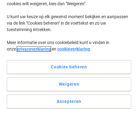
cookies wilt weigeren, kies dan "Weigeren".
U kunt uw keuze op elk gewenst moment bekijken en aanpassen
via de link "Cookies beheren" in de voettekst en zo uw
toestemming intrekken.
Meer informatie over ons cookiebeleid kunt u vinden in
onze
privacyverklaring
en
cookieverklaring
.
Cookies beheren
Weigeren
Accepteren
Be always ready to write with a Pointball pen from Stabilo
Voor uw studie, werk, knutselproject of een kaartje: de STABILO
pointball doet het. Deze balpen is perfect voor studenten en
professionals.