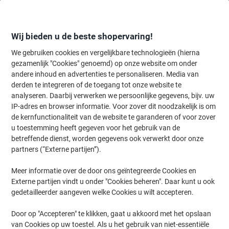
Meteen
Meteen
naar
naar
inhoud
navigatie
Wij bieden u de beste shopervaring!
We gebruiken cookies en vergelijkbare technologieën (hierna
gezamenlijk "Cookies" genoemd) op onze website om onder
Home
andere inhoud en advertenties te personaliseren. Media van
Kantoorartikelen
Schrijven & tekenen
Pennen, navullingen & cor
derden te integreren of de toegang tot onze website te
STABILO pointball 6030/41 Met drukknop Balpen Blauw
analyseren. Daarbij verwerken we persoonlijke gegevens, bijv. uw
0,5 mm Medium Navulbaar
IP-adres en browser informatie. Voor zover dit noodzakelijk is om
de kernfunctionaliteit van de website te garanderen of voor zover
u toestemming heeft gegeven voor het gebruik van de
Merk:
STABILO
Productnr.:
7018477
betreffende dienst, worden gegevens ook verwerkt door onze
partners (“Externe partijen”).
Meer informatie over de door ons geïntegreerde Cookies en
Geschenk
Externe partijen vindt u onder "Cookies beheren". Daar kunt u ook
gedetailleerder aangeven welke Cookies u wilt accepteren.
Duurzaam
Door op "Accepteren" te klikken, gaat u akkoord met het opslaan
van Cookies op uw toestel. Als u het gebruik van niet-essentiële