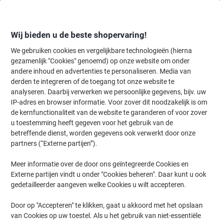
Meteen
Meteen
naar
naar
inhoud
navigatie
Wij bieden u de beste shopervaring!
We gebruiken cookies en vergelijkbare technologieën (hierna
gezamenlijk "Cookies" genoemd) op onze website om onder
Home
andere inhoud en advertenties te personaliseren. Media van
Kantoorartikelen
Schrijven & tekenen
Pennen, navullingen & cor
derden te integreren of de toegang tot onze website te
Pilot Hi-Tecpoint Niet-intrekbaar Rollerballpen Groen
analyseren. Daarbij verwerken we persoonlijke gegevens, bijv. uw
0,3 mm Fijn Naaldpunt
IP-adres en browser informatie. Voor zover dit noodzakelijk is om
de kernfunctionaliteit van de website te garanderen of voor zover
u toestemming heeft gegeven voor het gebruik van de
Merk:
Pilot
Productnr.:
4623939
betreffende dienst, worden gegevens ook verwerkt door onze
partners (“Externe partijen”).
Meer informatie over de door ons geïntegreerde Cookies en
Duurzaam
Externe partijen vindt u onder "Cookies beheren". Daar kunt u ook
gedetailleerder aangeven welke Cookies u wilt accepteren.
Door op "Accepteren" te klikken, gaat u akkoord met het opslaan
van Cookies op uw toestel. Als u het gebruik van niet-essentiële