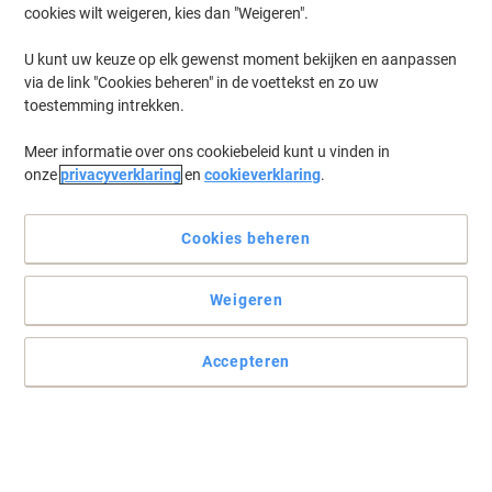
cookies wilt weigeren, kies dan "Weigeren".
U kunt uw keuze op elk gewenst moment bekijken en aanpassen
via de link "Cookies beheren" in de voettekst en zo uw
toestemming intrekken.
Meer informatie over ons cookiebeleid kunt u vinden in
onze
privacyverklaring
en
cookieverklaring
.
Cookies beheren
Weigeren
Accepteren
Voor professionele resultaten en een soepele schrijfervaring
Met de unieke Hi-Tecpoint penpunt die fijn schrijfwerk mogelijk
maakt zonder te vlekken en zorgt voor intens gekleurde inkt.
Lees volledige beschrijving