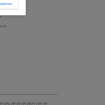
epteren
grip
n
bruik
n grip, zijn ze ook zacht voor uw