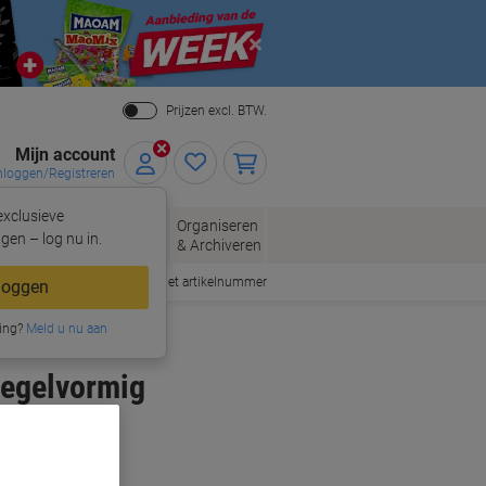
Close
Prijzen excl. BTW.
Mijn account
nloggen/Registreren
xclusieve
eloppen
Organiseren
Kantoorartikelen
gen – log nu in.
n
& Archiveren
Snel bestellen met artikelnummer
loggen
ing?
Meld u nu aan
Kegelvormig