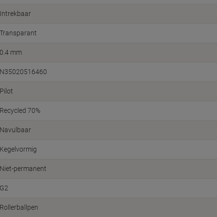
0.4 mm
N35020516460
Pilot
Recycled 70%
Navulbaar
Kegelvormig
Niet-permanent
G2
Rollerballpen
Medium
0.7 mm