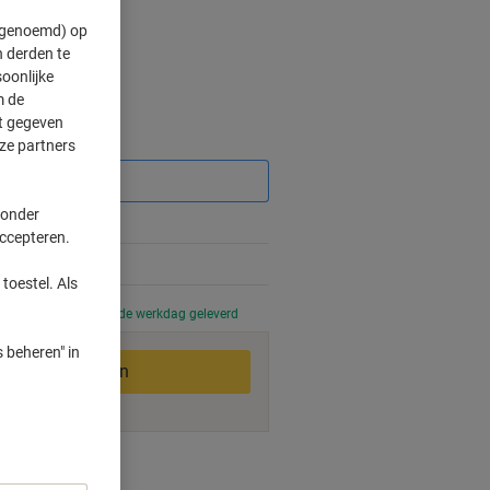
" genoemd) op
 derden te
oonlijke
m de
ft gegeven
Korting
ze partners
 onder
accepteren.
%
toestel. Als
 uur besteld, volgende werkdag geleverd
 beheren" in
In winkelwagen
smogelijkheden