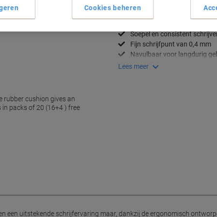
geren
Cookies beheren
Acc
Belangrijkste specificaties
Comfortabele ergonomische 
Soepel en consistent schrijve
Fijn schrijfpunt van 0,4 mm
Navulbaar voor langdurig ge
e rubber cushion gives an
Lees meer
in packs of 20 (16+4 ) free
een een uitstekende schrijfervaring maar, dankzij de ergonomisch ontworpe
jgbaar 20 pennen in een doos, in de kleur zwart.