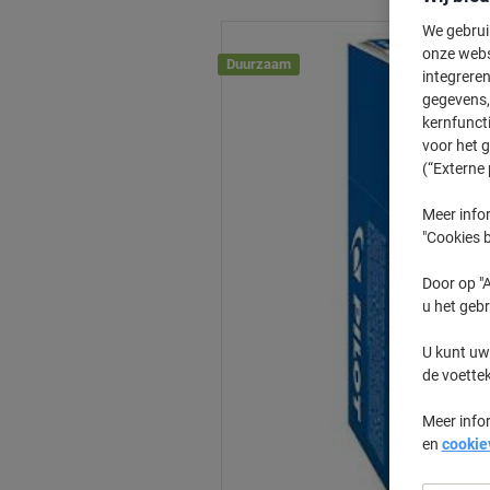
We gebrui
onze webs
Duurzaam
integreren
gegevens, 
kernfunct
voor het 
(“Externe 
Meer infor
"Cookies b
Door op "A
u het gebr
U kunt uw
de voette
Meer info
en
cookie