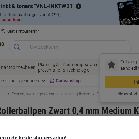
 inkt & toners
VNL-INKTW31
t- of tonercartridges vanaf €99,-.
 toner hier ›
Gratis retourneren*
00
I
Ontvang e
Planning &
Kantoorapparaten
Inkt &
Papier, Env
Kantoormeubelen
aanbiedin
presentatie
& Technologie
Toner
& Verpakke
en seizoensgebonden
Cadeaushop
In
enen
Pennen, navullingen & correctie benodigdheden
Fineliners & gelpennen
Nieuw bij Vik
 Rollerballpen Zwart 0,4 mm Medium 
cycled 20 Stuks
rk:
Pilot
Productnr.:
2673423
den u de beste shopervaring!