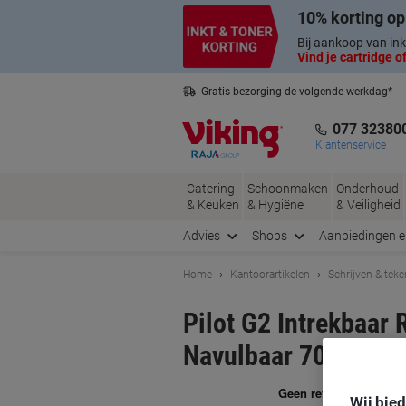
Meteen
Meteen
10% korting op
naar
naar
inhoud
navigatie
Bij aankoop van ink
Vind je cartridge of
Gratis bezorging de volgende werkdag*
Nederlandse klantenservice
077 32380
Klantenservice
Catering
Schoonmaken
Onderhoud
& Keuken
& Hygiëne
& Veiligheid
Advies
Shops
Aanbiedingen 
Home
Kantoorartikelen
Schrijven & tek
Pilot G2 Intrekbaar
Navulbaar 70% Gere
Me
Wij bie