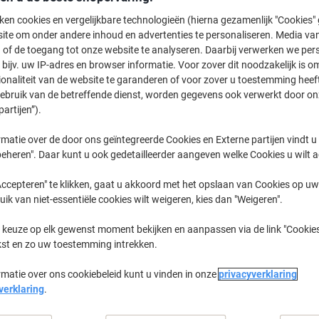
Koop Meer,
Bespaar Meer
ken cookies en vergelijkbare technologieën (hierna gezamenlijk "Cookies
€ 50,99
Pak
ite om onder andere inhoud en advertenties te personaliseren. Media van
Vanaf 3 Pakken
 of de toegang tot onze website te analyseren. Daarbij verwerken we pers
€ 61,70 Incl. btw
bijv. uw IP-adres en browser informatie. Voor zover dit noodzakelijk is o
ionaliteit van de website te garanderen of voor zover u toestemming hee
Aantal
Excl. btw
gebruik van de betreffende dienst, worden gegevens ook verwerkt door on
partijen”).
Pak
1
€ 56,69
matie over de door ons geïntegreerde Cookies en Externe partijen vindt u
Pak
2
€ 53,89
-4%
eheren". Daar kunt u ook gedetailleerder aangeven welke Cookies u wilt 
Pakken
3+
€ 50,99
-10
ccepteren" te klikken, gaat u akkoord met het opslaan van Cookies op uw 
uik van niet-essentiële cookies wilt weigeren, kies dan "Weigeren".
Momenteel op voorraad
Vóór 15:30
 keuze op elk gewenst moment bekijken en aanpassen via de link "Cookies
Aantal
kst en zo uw toestemming intrekken.
Aan een lijst toevoegen
rmatie over ons cookiebeleid kunt u vinden in onze
privacyverklaring
verklaring
.
Bezorginformatie
Betaling