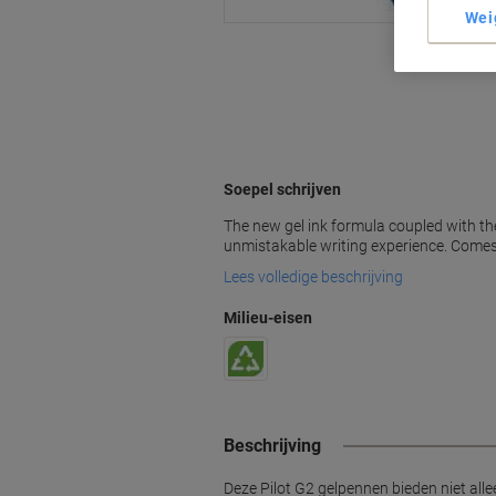
Wei
Soepel schrijven
The new gel ink formula coupled with th
unmistakable writing experience. Comes 
Lees volledige beschrijving
Milieu-eisen
Beschrijving
Deze Pilot G2 gelpennen bieden niet all
vingers. De lijnbreedte is 0,4 mm. Verkri
Vaak samen gekocht