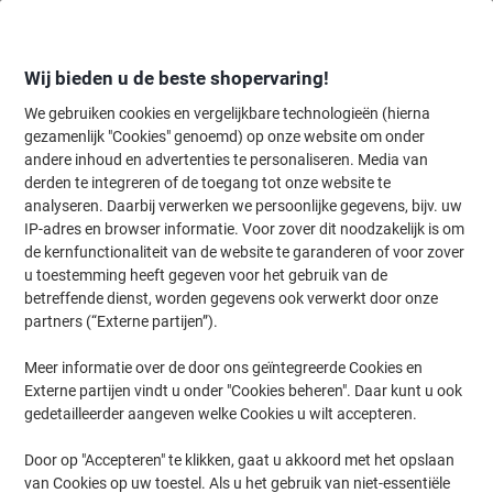
Meteen
Meteen
naar
naar
inhoud
navigatie
Wij bieden u de beste shopervaring!
We gebruiken cookies en vergelijkbare technologieën (hierna
gezamenlijk "Cookies" genoemd) op onze website om onder
Home
andere inhoud en advertenties te personaliseren. Media van
Kantoorartikelen
Schrijven & tekenen
Pennen, navullingen & cor
derden te integreren of de toegang tot onze website te
Pilot FriXion Ball Niet-intrekbaar Rollerballpen Paars
analyseren. Daarbij verwerken we persoonlijke gegevens, bijv. uw
0,35 mm Medium Kegelvormig Navulbaar 50%
IP-adres en browser informatie. Voor zover dit noodzakelijk is om
Gerecycled
de kernfunctionaliteit van de website te garanderen of voor zover
u toestemming heeft gegeven voor het gebruik van de
betreffende dienst, worden gegevens ook verwerkt door onze
Merk:
Pilot
Productnr.:
4567950
partners (“Externe partijen”).
Meer informatie over de door ons geïntegreerde Cookies en
Externe partijen vindt u onder "Cookies beheren". Daar kunt u ook
Duurzaam
gedetailleerder aangeven welke Cookies u wilt accepteren.
Door op "Accepteren" te klikken, gaat u akkoord met het opslaan
van Cookies op uw toestel. Als u het gebruik van niet-essentiële