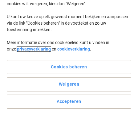
cookies wilt weigeren, kies dan "Weigeren".
U kunt uw keuze op elk gewenst moment bekijken en aanpassen
via de link "Cookies beheren" in de voettekst en zo uw
toestemming intrekken.
Meer informatie over ons cookiebeleid kunt u vinden in
onze
privacyverklaring
en
cookieverklaring
.
Cookies beheren
Weigeren
Accepteren
Schrijven, wissen en meteen opnieuw schrijven
De pen heeft het potlood ingehaald! Met deze Pilot Frixion
Rollerball pen kunt u uw inkt wissen, dus pas uw fouten aan en u
kunt eindeloos schrijven.