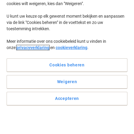
cookies wilt weigeren, kies dan "Weigeren".
U kunt uw keuze op elk gewenst moment bekijken en aanpassen
via de link "Cookies beheren" in de voettekst en zo uw
toestemming intrekken.
Meer informatie over ons cookiebeleid kunt u vinden in
onze
privacyverklaring
en
cookieverklaring
.
Cookies beheren
Weigeren
Ligt goed in de hand
Iedereen kan een beetje extra comfort wel waarderen, met deze
Accepteren
Papermate pen heeft u dat altijd bij de hand.
Lees volledige beschrijving
Switch en bespaar met ons eigen merk:
Viking Soft Grip RT-M Intrekbaar Balpen Zwart