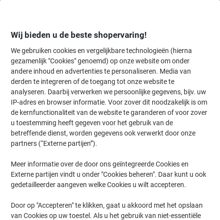
Meteen
Meteen
naar
naar
inhoud
navigatie
Wij bieden u de beste shopervaring!
We gebruiken cookies en vergelijkbare technologieën (hierna
gezamenlijk "Cookies" genoemd) op onze website om onder
Home
andere inhoud en advertenties te personaliseren. Media van
Kantoorartikelen
Schrijven & tekenen
Pennen, navullingen & cor
derden te integreren of de toegang tot onze website te
Papermate Flexgrip Ultra Intrekbaar Balpen Zwart 1 mm
analyseren. Daarbij verwerken we persoonlijke gegevens, bijv. uw
Medium Balpen
IP-adres en browser informatie. Voor zover dit noodzakelijk is om
de kernfunctionaliteit van de website te garanderen of voor zover
u toestemming heeft gegeven voor het gebruik van de
Merk:
Papermate
Productnr.:
3270033
betreffende dienst, worden gegevens ook verwerkt door onze
partners (“Externe partijen”).
Meer informatie over de door ons geïntegreerde Cookies en
Externe partijen vindt u onder "Cookies beheren". Daar kunt u ook
gedetailleerder aangeven welke Cookies u wilt accepteren.
Door op "Accepteren" te klikken, gaat u akkoord met het opslaan
van Cookies op uw toestel. Als u het gebruik van niet-essentiële