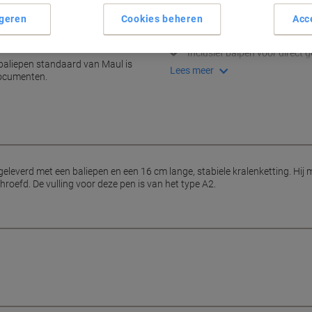
Stabiele kralenketting van 1
geren
Cookies beheren
Acc
Blijft stevig op tafel dankzij
Compact formaat: 10,8 x 4 x
de pen
Inclusief balpen voor direct g
baliepen standaard van Maul is
Lees meer
documenten.
everd met een baliepen en een 16 cm lange, stabiele kralenketting. Hij me
roefd. De vulling voor deze pen is van het type A2.