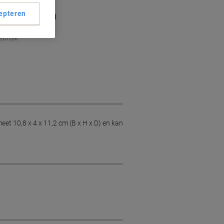
6 cm
epteren
 schroefmogelijkheid
 11,2 cm
ebruik
et 10,8 x 4 x 11,2 cm (B x H x D) en kan