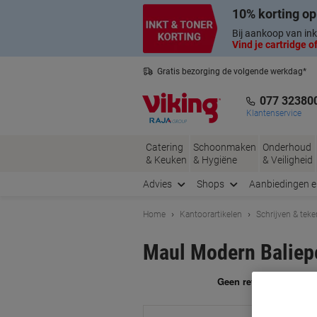
Meteen
Meteen
10% korting op
naar
naar
inhoud
navigatie
Bij aankoop van ink
Vind je cartridge of
Gratis bezorging de volgende werkdag*
Nederlandse klantenservice
077 32380
Klantenservice
Catering
Schoonmaken
Onderhoud
& Keuken
& Hygiëne
& Veiligheid
Advies
Shops
Aanbiedingen 
Home
Kantoorartikelen
Schrijven & tek
Maul Modern Baliep
Me