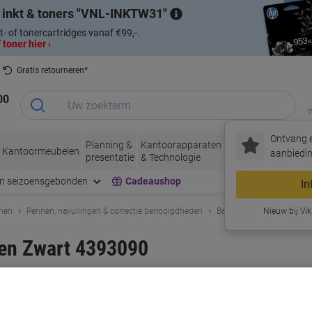
 inkt & toners
VNL-INKTW31
t- of tonercartridges vanaf €99,-.
 toner hier ›
Gratis retourneren*
00
I
Ontvang e
Planning &
Kantoorapparaten
Inkt &
Papier, Env
Kantoormeubelen
aanbiedin
presentatie
& Technologie
Toner
& Verpakke
en seizoensgebonden
Cadeaushop
In
enen
Pennen, navullingen & correctie benodigdheden
Balpennen
Nieuw bij Vik
en Zwart 4393090
rk:
Maul
Productnr.:
1000471
Koop Meer,
Bespaar Meer