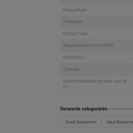
Penpunttype
Productlijn
Product Type
Responsible EU Party GPSR
Schrijfkleur
Type pen
Verantwoordelijke persoon voor de
EU
Verwante categorieën
Zwart Balpennen
Maul Balpenn