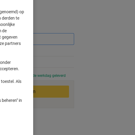
" genoemd) op
 derden te
oonlijke
Korting
m de
ft gegeven
ze partners
%
 onder
accepteren.
 uur besteld, volgende werkdag geleverd
toestel. Als
In winkelwagen
 beheren" in
smogelijkheden