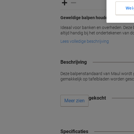
Wei
Geweldige balpen houder met zweven
Ideaal voor banken en overheden. Deze 
altijd handig bij het ondertekenen van 
Lees volledige beschrijving
Beschrijving
Deze balpenstandaard van Maul wordt gel
gemakkelijk op tafelbladen worden gesch
Vaak samen gekocht
Meer zien
Specificaties