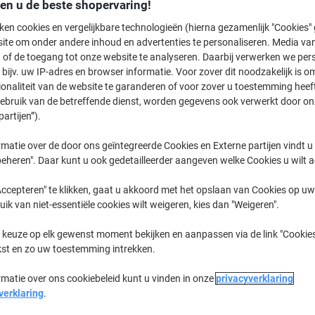
€ 15,59
den u de beste shopervaring!
Stuk
Vanaf 3 Stuks
ken cookies en vergelijkbare technologieën (hierna gezamenlijk "Cookies
€ 18,86 Incl. btw
ite om onder andere inhoud en advertenties te personaliseren. Media van
 of de toegang tot onze website te analyseren. Daarbij verwerken we pers
Aantal
Excl. btw
bijv. uw IP-adres en browser informatie. Voor zover dit noodzakelijk is o
ionaliteit van de website te garanderen of voor zover u toestemming hee
Stuk
1
€ 17,59
gebruik van de betreffende dienst, worden gegevens ook verwerkt door on
partijen”).
Stuk
2
€ 16,59
-5%
Stuks
3+
€ 15,59
-11
matie over de door ons geïntegreerde Cookies en Externe partijen vindt u
eheren". Daar kunt u ook gedetailleerder aangeven welke Cookies u wilt 
Momenteel op voorraad
Vóór 15:30
ccepteren" te klikken, gaat u akkoord met het opslaan van Cookies op uw 
uik van niet-essentiële cookies wilt weigeren, kies dan "Weigeren".
Aantal
 keuze op elk gewenst moment bekijken en aanpassen via de link "Cookies
Aan een lijst toevoegen
kst en zo uw toestemming intrekken.
Bezorginformatie
Betaling
rmatie over ons cookiebeleid kunt u vinden in onze
privacyverklaring
verklaring
.
Belangrijkste specificaties