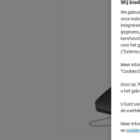
Wij bie
We gebrui
onze webs
integreren
gegevens, 
kernfunct
voor het 
(“Externe 
Meer infor
"Cookies b
Door op "A
u het gebr
U kunt uw
de voette
Meer info
en
cookie