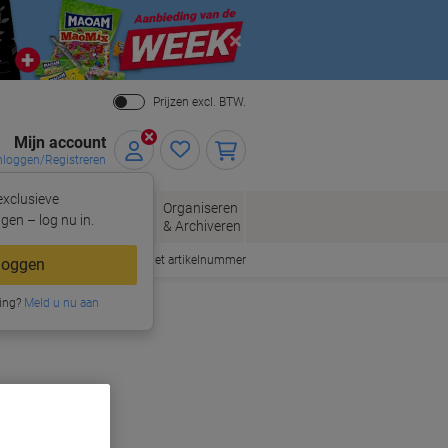
Close
Prijzen excl. BTW.
Mijn account
nloggen/Registreren
xclusieve
eloppen
Organiseren
Kantoorartikelen
gen – log nu in.
n
& Archiveren
Snel bestellen met artikelnummer
loggen
ing?
Meld u nu aan