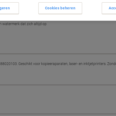
geren
Cookies beheren
Acc
n watermerk dat zich altijd op
020103. Geschikt voor kopieeraparaten, laser- en inktjetprinters. Zonde