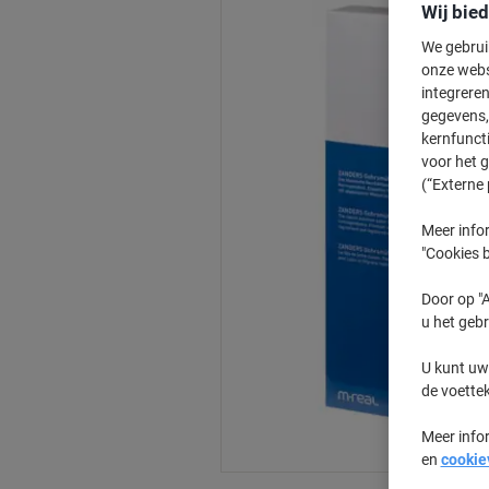
Wij bie
We gebrui
onze webs
integreren
gegevens, 
kernfunct
voor het 
(“Externe 
Meer infor
"Cookies b
Door op "A
u het gebr
U kunt uw
de voette
Meer info
en
cookie