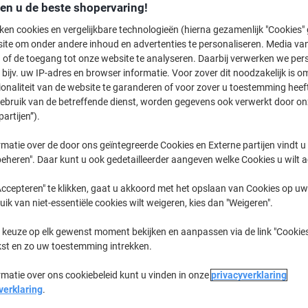
€ 32,99
Pak
den u de beste shopervaring!
€ 39,92 Incl. btw
ken cookies en vergelijkbare technologieën (hierna gezamenlijk "Cookies
ite om onder andere inhoud en advertenties te personaliseren. Media van
Momenteel op voorraad
Levertijd 
 of de toegang tot onze website te analyseren. Daarbij verwerken we pers
bijv. uw IP-adres en browser informatie. Voor zover dit noodzakelijk is o
Aantal
ionaliteit van de website te garanderen of voor zover u toestemming hee
gebruik van de betreffende dienst, worden gegevens ook verwerkt door on
Aan een lijst toevoegen
partijen”).
Bezorginformatie
Betaling
matie over de door ons geïntegreerde Cookies en Externe partijen vindt u
eheren". Daar kunt u ook gedetailleerder aangeven welke Cookies u wilt 
Belangrijkste specificaties
ccepteren" te klikken, gaat u akkoord met het opslaan van Cookies op uw 
Hoogwaardig watermerk
uik van niet-essentiële cookies wilt weigeren, kies dan "Weigeren".
Geschikt voor laserprinters
Geschikt voor inktjetprinters
 keuze op elk gewenst moment bekijken en aanpassen via de link "Cookies
Ideaal voor kopieerapparate
kst en zo uw toestemming intrekken.
Lees meer
rmatie over ons cookiebeleid kunt u vinden in onze
privacyverklaring
verklaring
.