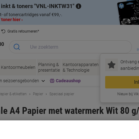
 inkt & toners
VNL-INKTW31
t- of tonercartridges vanaf €99,-.
 toner hier ›
Gratis retourneren*
00
I
Ontvang e
Planning &
Kantoorapparaten
Inkt &
Papier, Env
Kantoormeubelen
aanbiedin
presentatie
& Technologie
Toner
& Verpakke
en seizoensgebonden
Cadeaushop
In
apier & etiketten
Papier
Speciaal papier
Nieuw bij Vik
 A4 Papier met watermerk Wit 80 g/
rk:
ZANDERS Gohrsmühle
Productnr.:
4223115
Slechts