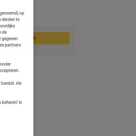
" genoemd) op
 derden te
2-3 werkdagen
oonlijke
m de
In winkelwagen
ft gegeven
ze partners
smogelijkheden
 onder
accepteren.
toestel. Als
 beheren" in
n