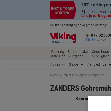
Meteen
Meteen
10% korting op
naar
naar
inhoud
navigatie
Bij aankoop van ink
Vind je cartridge of
Gratis bezorging de volgende werkdag*
Nederlandse klantenservice
077 32380
Klantenservice
Catering
Schoonmaken
Onderhoud
& Keuken
& Hygiëne
& Veiligheid
Advies
Shops
Aanbiedingen 
Home
Papier, Enveloppen & Verpakken
P
ZANDERS Gohrsmühle
Me