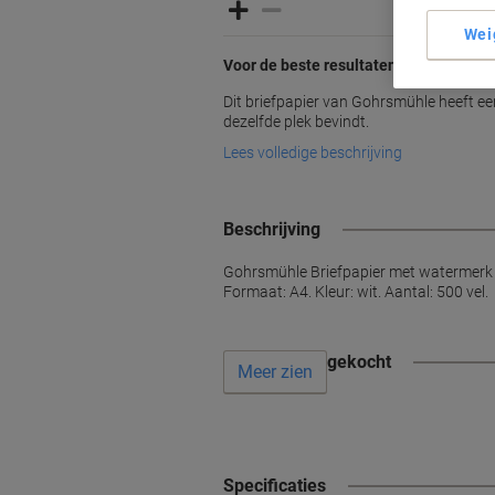
Wei
Voor de beste resultaten, keer op keer
Dit briefpapier van Gohrsmühle heeft ee
dezelfde plek bevindt.
Lees volledige beschrijving
Beschrijving
Gohrsmühle Briefpapier met watermerk 88
Formaat: A4. Kleur: wit. Aantal: 500 vel.
Vaak samen gekocht
Meer zien
Specificaties