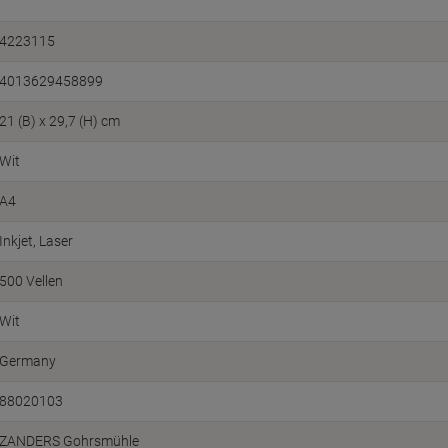
4223115
4013629458899
21 (B) x 29,7 (H) cm
Wit
A4
Inkjet
Laser
500 Vellen
Wit
Germany
88020103
ZANDERS Gohrsmühle