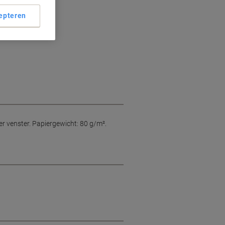
epteren
r venster. Papiergewicht: 80 g/m².