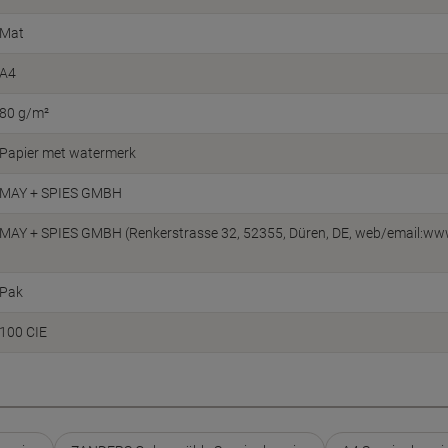
Mat
A4
80 g/m²
Papier met watermerk
MAY + SPIES GMBH
MAY + SPIES GMBH (Renkerstrasse 32, 52355, Düren, DE, web/email:w
Pak
100 CIE