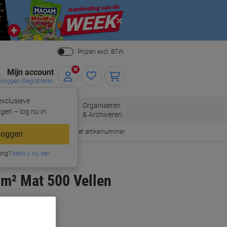
Close
Prijzen excl. BTW.
Mijn account
nloggen/Registreren
xclusieve
eloppen
Organiseren
Kantoorartikelen
gen – log nu in.
n
& Archiveren
Snel bestellen met artikelnummer
loggen
ing?
Meld u nu aan
m² Mat 500 Vellen