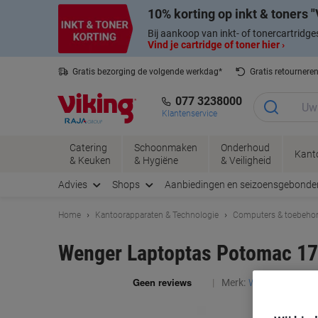
Meteen
Meteen
10% korting op inkt & toners
naar
naar
inhoud
navigatie
Bij aankoop van inkt- of tonercartridge
Vind je cartridge of toner hier ›
Gratis bezorging de volgende werkdag*
Gratis retournere
077 3238000
Klantenservice
Catering
Schoonmaken
Onderhoud
Kant
& Keuken
& Hygiëne
& Veiligheid
Advies
Shops
Aanbiedingen en seizoensgebonde
Home
Kantoorapparaten & Technologie
Computers & toebeho
Wenger Laptoptas Potomac 17 
Merk:
Wenger
Prod