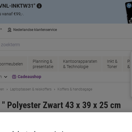
VNL-INKTW31
s vanaf €99,-.
n*
Nederlandse klantenservice
Planning &
Kantoorapparaten
Inkt &
Pa
oormeubelen
presentatie
& Technologie
Toner
& 
n
Cadeaushop
ren
Laptoptassen & reiskoffers
Koffers & handbagage
" Polyester Zwart 43 x 39 x 25 cm
uctnr.:
7229907
K