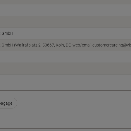
ox GmbH
x GmbH (Wallrafplatz 2, 50667, Köln, DE, web/email:customercare.hq@vi
bagage