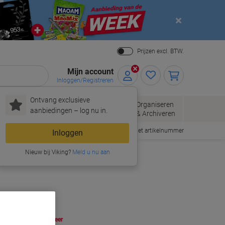
Close
Prijzen excl. BTW.
Mijn account
Inloggen/Registreren
Ontvang exclusieve
pier, Enveloppen
Organiseren
Kantoorartikelen
aanbiedingen – log nu in.
Verpakken
& Archiveren
Snel bestellen met artikelnummer
Inloggen
Nieuw bij Viking?
Meld u nu aan
oop Meer,
Bespaar Meer