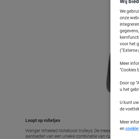
Wij bie
We gebrui
onze webs
integreren
gegevens, 
kernfunct
voor het 
(“Externe 
Meer infor
"Cookies b
Door op "A
u het gebr
U kunt uw
de voette
Loopt op rolletjes
Meer info
en
cookie
Wenger Wheeled Notebook trolleys. De meest bewonderde ass
aanbieden van een unieke combinatie van ruimte, betrouwba