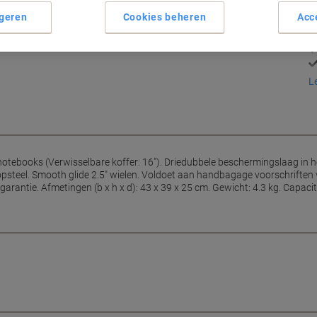
B
makkelijk hun notebook kunnen dragen naar een vergadering,
geren
Cookies beheren
Acc
erug in het hotel.
L
 notebooks (Verwisselbare koffer: 16"). Driedubbele beschermingslaag in
opsteel. Smooth glide 2.5" wielen. Voldoet aan handbagage voorschriften v
ntie. Afmetingen (b x h x d): 43 x 39 x 25 cm. Gewicht: 4.3 kg. Capaciteit