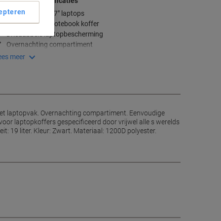
elangrijkste specificaties
epteren
Geschikt voor 17" laptops
Verwijderbare notebook koffer
Driedubbele laptopbescherming
Overnachting compartiment
ees meer
 het laptopvak. Overnachting compartiment. Eenvoudige
oor laptopkoffers gespecificeerd door vrijwel alle s werelds
: 19 liter. Kleur: Zwart. Materiaal: 1200D polyester.