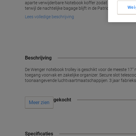
aparte verwijderbare Notebook koffer zodat gebruikers ge
Wei
terwijl de nachtelijke bagage blijft in de Patriot of Potomac t
Lees volledige beschrijving
Beschrijving
De Wenger notebook trolley is geschikt voor de meeste 17"
toegang voorvak en zakelijke organizer. Secure slot telesco
toonaangevende luchtvaartmaatschappijen. 3 jaar fabrieksgara
Vaak samen gekocht
Meer zien
Specificaties