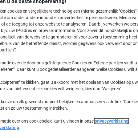
den u de beste shopervaring!
ken cookies en vergelijkbare technologieën (hierna gezamenlijk "Cookies
€ 
ite om onder andere inhoud en advertenties te personaliseren. Media van
 of de toegang tot onze website te analyseren. Daarbij verwerken we pers
bijv. uw IP-adres en browser informatie. Voor zover dit noodzakelijk is o
ionaliteit van de website te garanderen of voor zover u toestemming hee
gebruik van de betreffende dienst, worden gegevens ook verwerkt door on
partijen”).
matie over de door ons geïntegreerde Cookies en Externe partijen vindt u
eheren". Daar kunt u ook gedetailleerder aangeven welke Cookies u wilt 
ge
ccepteren" te klikken, gaat u akkoord met het opslaan van Cookies op uw 
uik van niet-essentiële cookies wilt weigeren, kies dan "Weigeren".
 keuze op elk gewenst moment bekijken en aanpassen via de link "Cookies
kst en zo uw toestemming intrekken.
rmatie over ons cookiebeleid kunt u vinden in onze
privacyverklaring
verklaring
.
ortiment wielen trolleys die vandaag beschikbaar zijn. Het
arheid en flexibiliteit. De Patriot en Potomac komen met een