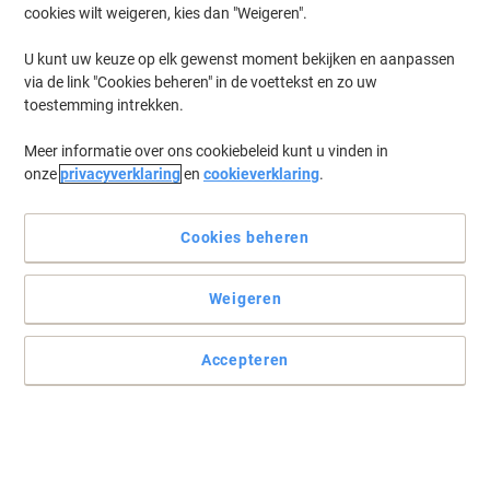
cookies wilt weigeren, kies dan "Weigeren".
U kunt uw keuze op elk gewenst moment bekijken en aanpassen
via de link "Cookies beheren" in de voettekst en zo uw
toestemming intrekken.
Meer informatie over ons cookiebeleid kunt u vinden in
onze
privacyverklaring
en
cookieverklaring
.
Cookies beheren
Weigeren
Accepteren
Laat uw boodschappen zien op dit handige Viking prikbord
Dankzij zijn heldere blauwe kleur wordt de aandacht van uw
medewerkers vanzelf naar de informatie op dit Viking textielbord
getrokken.