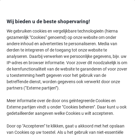
Meteen
Meteen
naar
naar
inhoud
navigatie
Wij bieden u de beste shopervaring!
We gebruiken cookies en vergelijkbare technologieën (hierna
gezamenlijk "Cookies" genoemd) op onze website om onder
Home
andere inhoud en advertenties te personaliseren. Media van
Planning & presentatie
Planning & presentatie
Visuele communic
derden te integreren of de toegang tot onze website te
Viking Vilt Prikbord Wandmontage 120 (B) x 0,81 (D) x
analyseren. Daarbij verwerken we persoonlijke gegevens, bijv. uw
90 (H) cm Aluminium Blauw
IP-adres en browser informatie. Voor zover dit noodzakelijk is om
de kernfunctionaliteit van de website te garanderen of voor zover
u toestemming heeft gegeven voor het gebruik van de
Merk:
Viking
Productnr.:
5372667
betreffende dienst, worden gegevens ook verwerkt door onze
partners (“Externe partijen”).
Meer informatie over de door ons geïntegreerde Cookies en
Eigen
merk
Externe partijen vindt u onder "Cookies beheren". Daar kunt u ook
gedetailleerder aangeven welke Cookies u wilt accepteren.
Door op "Accepteren" te klikken, gaat u akkoord met het opslaan
van Cookies op uw toestel. Als u het gebruik van niet-essentiële