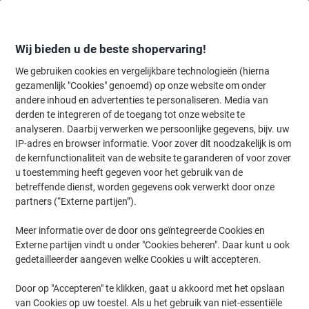
Meteen
Meteen
naar
naar
inhoud
navigatie
Wij bieden u de beste shopervaring!
We gebruiken cookies en vergelijkbare technologieën (hierna
gezamenlijk "Cookies" genoemd) op onze website om onder
Home
andere inhoud en advertenties te personaliseren. Media van
Organiseren & Archiveren
Mappen & ordners
Tabbladen & scheid
derden te integreren of de toegang tot onze website te
Viking Mylar 1 tot 10 Numerieke tabbladen A4
analyseren. Daarbij verwerken we persoonlijke gegevens, bijv. uw
Kleurenassortiment 10 tabs Mylar gecoat karton 11
IP-adres en browser informatie. Voor zover dit noodzakelijk is om
Gaten
de kernfunctionaliteit van de website te garanderen of voor zover
u toestemming heeft gegeven voor het gebruik van de
betreffende dienst, worden gegevens ook verwerkt door onze
Merk:
Viking
Productnr.:
5916330
partners (“Externe partijen”).
Meer informatie over de door ons geïntegreerde Cookies en
Externe partijen vindt u onder "Cookies beheren". Daar kunt u ook
Eigen
merk
gedetailleerder aangeven welke Cookies u wilt accepteren.
Duurzaam
Door op "Accepteren" te klikken, gaat u akkoord met het opslaan
van Cookies op uw toestel. Als u het gebruik van niet-essentiële