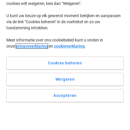
cookies wilt weigeren, kies dan "Weigeren".
U kunt uw keuze op elk gewenst moment bekijken en aanpassen
via de link "Cookies beheren" in de voettekst en zo uw
toestemming intrekken.
Meer informatie over ons cookiebeleid kunt u vinden in
onze
privacyverklaring
en
cookieverklaring
.
Cookies beheren
Weigeren
Accepteren
A4 met numerieke indeling
When your organisation needs a little improvement to help make
your day to day working life easier, no one helps better than
Viking.