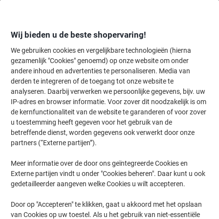
Meteen
Meteen
naar
naar
inhoud
navigatie
Wij bieden u de beste shopervaring!
We gebruiken cookies en vergelijkbare technologieën (hierna
gezamenlijk "Cookies" genoemd) op onze website om onder
Home
andere inhoud en advertenties te personaliseren. Media van
Organiseren & Archiveren
Mappen & ordners
Tabbladen & scheid
derden te integreren of de toegang tot onze website te
Viking 1 tot 31 Numerieke tabbladen A4 Grijs 31 tabs
analyseren. Daarbij verwerken we persoonlijke gegevens, bijv. uw
PP (Polypropeen) 11 Gaten 400194964
IP-adres en browser informatie. Voor zover dit noodzakelijk is om
de kernfunctionaliteit van de website te garanderen of voor zover
u toestemming heeft gegeven voor het gebruik van de
Merk:
Viking
Productnr.:
5913990
betreffende dienst, worden gegevens ook verwerkt door onze
partners (“Externe partijen”).
Meer informatie over de door ons geïntegreerde Cookies en
BEST
PRICE
Externe partijen vindt u onder "Cookies beheren". Daar kunt u ook
gedetailleerder aangeven welke Cookies u wilt accepteren.
Eigen
merk
Door op "Accepteren" te klikken, gaat u akkoord met het opslaan
van Cookies op uw toestel. Als u het gebruik van niet-essentiële