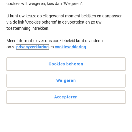
cookies wilt weigeren, kies dan "Weigeren".
U kunt uw keuze op elk gewenst moment bekijken en aanpassen
via de link "Cookies beheren" in de voettekst en zo uw
toestemming intrekken.
Meer informatie over ons cookiebeleid kunt u vinden in
onze
privacyverklaring
en
cookieverklaring
.
Cookies beheren
Weigeren
Accepteren
Sorteer uw werk en houd het overzichtelijk
Met deze grijze, sterke, numerieke A4 tabbladen van Viking kunt u
uw werk opsplitsen in verschillende secties van 1 t/m 31 zodat u
efficiënt te werk kunt gaan. De tabbladen hebben een 11-gaats
perforatie, zodat u ze makkelijk in een ordner kunt plaatsen.