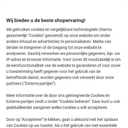
Meteen
Meteen
naar
naar
inhoud
navigatie
Wij bieden u de beste shopervaring!
We gebruiken cookies en vergelijkbare technologieën (hierna
gezamenlijk "Cookies" genoemd) op onze website om onder
Home
andere inhoud en advertenties te personaliseren. Media van
Kantoormeubelen
Meubilair
Inrichting
Stoelmatten
derden te integreren of de toegang tot onze website te
Viking Realspace Standard Stoelmat Ftalaatvrije PVC
analyseren. Daarbij verwerken we persoonlijke gegevens, bijv. uw
Rechthoekig Transparant 120 x 90 cm Harde vloer
IP-adres en browser informatie. Voor zover dit noodzakelijk is om
de kernfunctionaliteit van de website te garanderen of voor zover
u toestemming heeft gegeven voor het gebruik van de
Merk:
Viking Realspace
Productnr.:
8111392
betreffende dienst, worden gegevens ook verwerkt door onze
partners (“Externe partijen”).
Meer informatie over de door ons geïntegreerde Cookies en
BEST
PRICE
Externe partijen vindt u onder "Cookies beheren". Daar kunt u ook
gedetailleerder aangeven welke Cookies u wilt accepteren.
Eigen
merk
Door op "Accepteren" te klikken, gaat u akkoord met het opslaan
van Cookies op uw toestel. Als u het gebruik van niet-essentiële