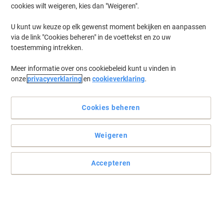
cookies wilt weigeren, kies dan "Weigeren".
U kunt uw keuze op elk gewenst moment bekijken en aanpassen
via de link "Cookies beheren" in de voettekst en zo uw
toestemming intrekken.
Meer informatie over ons cookiebeleid kunt u vinden in
onze
privacyverklaring
en
cookieverklaring
.
Cookies beheren
Weigeren
Accepteren
Rol gemakkelijk door uw kantoor met Realspace
Als u een harde vloer hebt, kunnen wieltjes deze beschadigen, dus
houd uw vloer in onberispelijke staat met een Viking stoelmat.
Lees volledige beschrijving