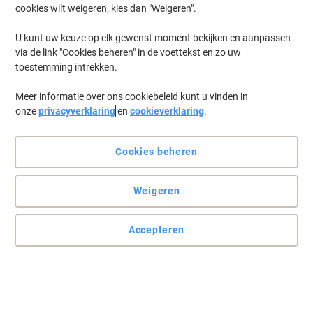
Duurzaam
cookies wilt weigeren, kies dan "Weigeren".
U kunt uw keuze op elk gewenst moment bekijken en aanpassen
via de link "Cookies beheren" in de voettekst en zo uw
toestemming intrekken.
Meer informatie over ons cookiebeleid kunt u vinden in
onze
privacyverklaring
en
cookieverklaring
.
Cookies beheren
Weigeren
Accepteren
Begin uw dag met een positief bericht met Viking
Geniet van de krachtige sensatie van een nieuw begin. Dit
draadgebonden collegeblok van Viking wordt vast en zeker uw
vertrouwde metgezel voor al uw komende dagelijkse avonturen.