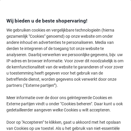
Meteen
Meteen
naar
naar
inhoud
navigatie
Wij bieden u de beste shopervaring!
We gebruiken cookies en vergelijkbare technologieën (hierna
gezamenlijk "Cookies" genoemd) op onze website om onder
Home
andere inhoud en advertenties te personaliseren. Media van
Kantoorartikelen
Bureaubenodigdheden
Notitieboeken, -blokken 
derden te integreren of de toegang tot onze website te
Viking Collegeblok A5+ Gelinieerd Dubbeldraads
analyseren. Daarbij verwerken we persoonlijke gegevens, bijv. uw
Zijgebonden Soepele kaft Geperforeerd 160 Pagina's 5
IP-adres en browser informatie. Voor zover dit noodzakelijk is om
Stuks à 80 Vellen
de kernfunctionaliteit van de website te garanderen of voor zover
u toestemming heeft gegeven voor het gebruik van de
betreffende dienst, worden gegevens ook verwerkt door onze
Merk:
Viking
Productnr.:
1200460
partners (“Externe partijen”).
Meer informatie over de door ons geïntegreerde Cookies en
Externe partijen vindt u onder "Cookies beheren". Daar kunt u ook
BEST
PRICE
gedetailleerder aangeven welke Cookies u wilt accepteren.
Eigen
Door op "Accepteren" te klikken, gaat u akkoord met het opslaan
merk
van Cookies op uw toestel. Als u het gebruik van niet-essentiële