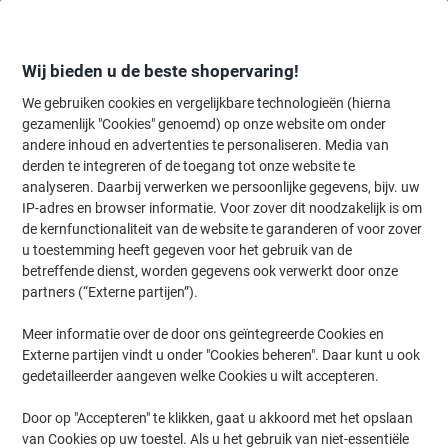
Meteen
Meteen
naar
naar
inhoud
navigatie
Wij bieden u de beste shopervaring!
We gebruiken cookies en vergelijkbare technologieën (hierna
gezamenlijk "Cookies" genoemd) op onze website om onder
Home
andere inhoud en advertenties te personaliseren. Media van
Organiseren & Archiveren
Mappen & ordners
Ordners & ringband
derden te integreren of de toegang tot onze website te
Viking Breed Ordner A4 80 mm Zwart 2 Ringen Karton
analyseren. Daarbij verwerken we persoonlijke gegevens, bijv. uw
Wolkenmarmer Staand Gerecycled
IP-adres en browser informatie. Voor zover dit noodzakelijk is om
de kernfunctionaliteit van de website te garanderen of voor zover
u toestemming heeft gegeven voor het gebruik van de
Merk:
Viking
Productnr.:
3870405
betreffende dienst, worden gegevens ook verwerkt door onze
partners (“Externe partijen”).
Meer informatie over de door ons geïntegreerde Cookies en
BEST
PRICE
Externe partijen vindt u onder "Cookies beheren". Daar kunt u ook
gedetailleerder aangeven welke Cookies u wilt accepteren.
Eigen
merk
Door op "Accepteren" te klikken, gaat u akkoord met het opslaan
Duurzaam
van Cookies op uw toestel. Als u het gebruik van niet-essentiële