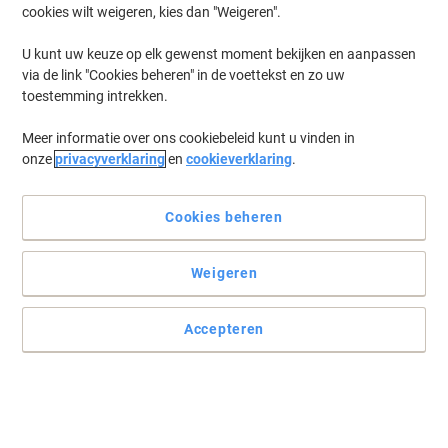
cookies wilt weigeren, kies dan "Weigeren".
U kunt uw keuze op elk gewenst moment bekijken en aanpassen
via de link "Cookies beheren" in de voettekst en zo uw
toestemming intrekken.
Meer informatie over ons cookiebeleid kunt u vinden in
onze
privacyverklaring
en
cookieverklaring
.
Cookies beheren
Weigeren
Accepteren
De ordner van Viking houdt 600 vellen A4 georganiseerd
De ordner Viking A4 met wolkenmarmerdeksel en zelfklevend
rugetiket biedt een stevige A4-oplossing voor 600 vellen.
Lees volledige beschrijving