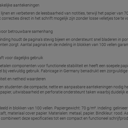
zakelijke aantekeningen
lijnen en verbeteren de leesbaarheid van notities, terwijl het papier van 
t correcties direct in het schrift mogelijk zijn zonder losse velletjes toe t
t voor betrouwbare samenhang
ing houdt de pagina's stevig bijeen en ondersteunt snel bladeren in portr
ten zorgt. Aantal pagina's en de indeling in blokken van 100 vellen garan
ft voor dagelijks gebruik
talen componenten voor functionele stabiliteit en heeft een soepele papie
ibel bij veelvuldig gebruik. Fabricage in Germany benadrukt een zorgvuldig
liteit en netheid waarderen
ls en studenten die compacte, nette en aanpasbare aantekeningen nodig he
apier, uitwisbaarheid en perforatie ondersteunt taken waarbij duidelijk en
eld in blokken van 100 vellen. Papiergewicht: 70 g/m². Indeling: gelinieerd.
ft, materiaal cover papier. Materialen: metaal, papier. Bindkleur: rood. A
 combineert deze specificaties tot een compact en functioneel schrijfprod