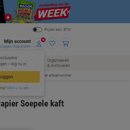
Close
Prijzen excl. BTW.
Mijn account
nloggen/Registreren
xclusieve
eloppen
Organiseren
Kantoorartikelen
gen – log nu in.
n
& Archiveren
Snel bestellen met artikelnummer
loggen
ing?
Meld u nu aan
apier Soepele kaft