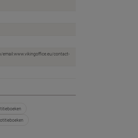
eb/email:www.vikingoffice.eu/contact-
otitieboeken
notitieboeken