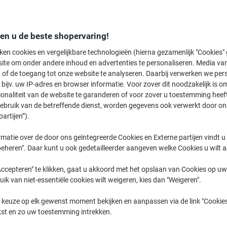
Koop Meer,
Bespaar Meer
€ 6,79
Pak
Vanaf 5 Pakken
den u de beste shopervaring!
€ 8,22 Incl. btw
ken cookies en vergelijkbare technologieën (hierna gezamenlijk "Cookies
ite om onder andere inhoud en advertenties te personaliseren. Media van
Aantal
Excl. btw
 of de toegang tot onze website te analyseren. Daarbij verwerken we pers
Pakken
1-2
€ 7,79
bijv. uw IP-adres en browser informatie. Voor zover dit noodzakelijk is o
ionaliteit van de website te garanderen of voor zover u toestemming hee
Pakken
3-4
€ 7,29
-6%
gebruik van de betreffende dienst, worden gegevens ook verwerkt door on
partijen”).
Pakken
5+
€ 6,79
-12%
matie over de door ons geïntegreerde Cookies en Externe partijen vindt u
Momenteel op voorraad
Levertijd 
eheren". Daar kunt u ook gedetailleerder aangeven welke Cookies u wilt 
Aantal
ccepteren" te klikken, gaat u akkoord met het opslaan van Cookies op uw 
uik van niet-essentiële cookies wilt weigeren, kies dan "Weigeren".
Aan een lijst toevoegen
 keuze op elk gewenst moment bekijken en aanpassen via de link "Cookies
kst en zo uw toestemming intrekken.
Bezorginformatie
Betaling