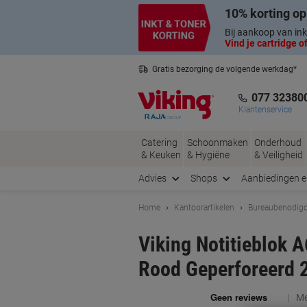
Meteen
Meteen
10% korting op
naar
naar
inhoud
navigatie
Bij aankoop van ink
Vind je cartridge of
Gratis bezorging de volgende werkdag*
Nederlandse klantenservice
077 32380
Klantenservice
Catering
Schoonmaken
Onderhoud
& Keuken
& Hygiëne
& Veiligheid
Advies
Shops
Aanbiedingen 
Home
Kantoorartikelen
Bureaubenodig
Viking Notitieblok 
Rood Geperforeerd 2
Me