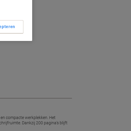
epteren
g en compacte werkplekken. Het
jfruimte. Dankzij 200 pagina's blijft