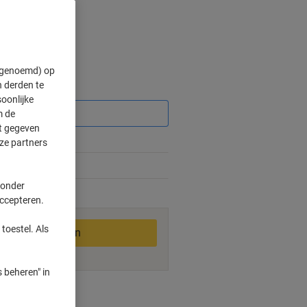
" genoemd) op
 derden te
Korting
oonlijke
m de
ft gegeven
ze partners
 onder
2-3 werkdagen
accepteren.
toestel. Als
In winkelwagen
 beheren" in
smogelijkheden