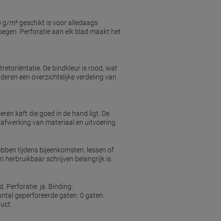
70 g/m² geschikt is voor alledaags
e voegen. Perforatie aan elk blad maakt het
etoriëntatie. De bindkleur is rood, wat
deren een overzichtelijke verdeling van
ren kaft die goed in de hand ligt. De
e afwerking van materiaal en uitvoering.
bben tijdens bijeenkomsten, lessen of
 herbruikbaar schrijven belangrijk is.
 Perforatie: ja. Binding:
antal geperforeerde gaten: 0 gaten.
uct.