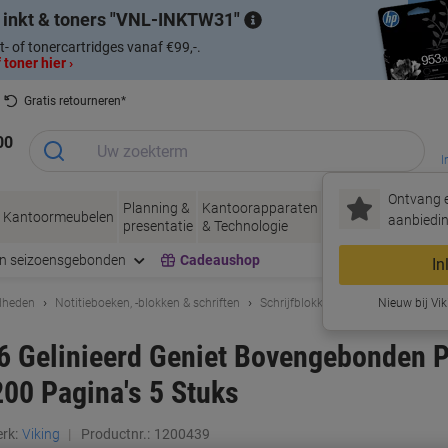
 inkt & toners
VNL-INKTW31
t- of tonercartridges vanaf €99,-.
 toner hier ›
Gratis retourneren*
00
I
Ontvang e
Planning &
Kantoorapparaten
Inkt &
Papier, Env
Kantoormeubelen
aanbiedin
presentatie
& Technologie
Toner
& Verpakke
en seizoensgebonden
Cadeaushop
In
dheden
Notitieboeken, -blokken & schriften
Schrijfblokken & notitieboeken
Nieuw bij Vik
A6 Gelinieerd Geniet Bovengebonden P
00 Pagina's 5 Stuks
rk:
Viking
Productnr.:
1200439