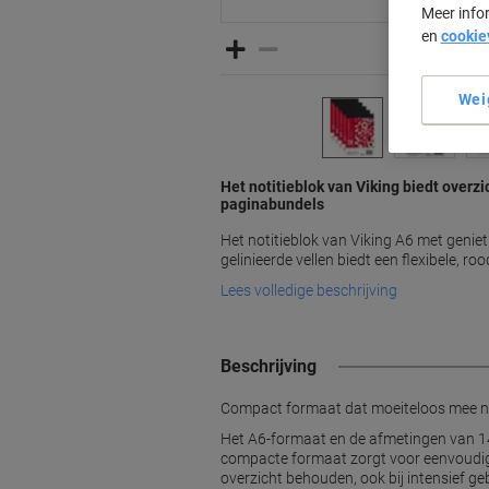
Meer info
en
cookie
Wei
Het notitieblok van Viking biedt overzi
paginabundels
Het notitieblok van Viking A6 met genie
gelinieerde vellen biedt een flexibele, ro
Lees volledige beschrijving
Beschrijving
Compact formaat dat moeiteloos mee na
Het A6-formaat en de afmetingen van 1
compacte formaat zorgt voor eenvoudige 
overzicht behouden, ook bij intensief geb