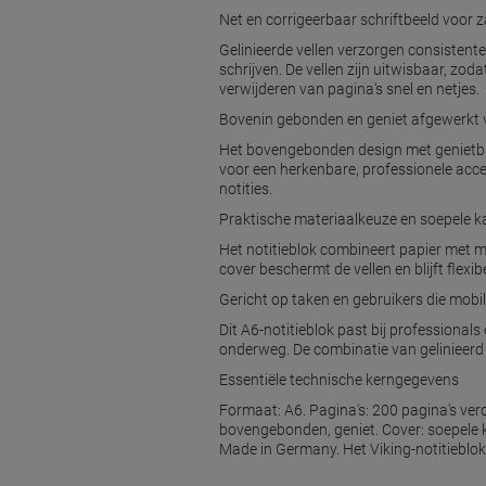
Net en corrigeerbaar schriftbeeld voor 
Gelinieerde vellen verzorgen consistente 
schrijven. De vellen zijn uitwisbaar, zoda
verwijderen van pagina's snel en netjes.
Bovenin gebonden en geniet afgewerk
Het bovengebonden design met genietbind
voor een herkenbare, professionele accen
notities.
Praktische materiaalkeuze en soepele ka
Het notitieblok combineert papier met me
cover beschermt de vellen en blijft flex
Gericht op taken en gebruikers die mobi
Dit A6-notitieblok past bij professiona
onderweg. De combinatie van gelinieerd p
Essentiële technische kerngegevens
Formaat: A6. Pagina's: 200 pagina's verde
bovengebonden, geniet. Cover: soepele ka
Made in Germany. Het Viking-notitieblok