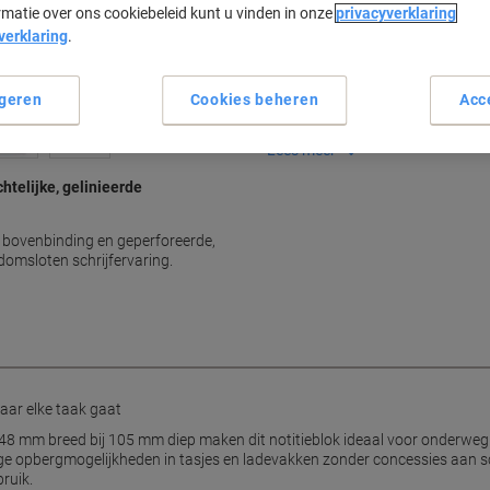
rmatie over ons cookiebeleid kunt u vinden in onze
privacyverklaring
Belangrijkste specificaties
verklaring
.
Compact formaat A6
200 gelinieerde pagina's
geren
Cookies beheren
Gemakkelijk mee te nemen
Acc
Stevige en soepele kaft
Lees meer
chtelijke, gelinieerde
t bovenbinding en geperforeerde,
odomsloten schrijfervaring.
ar elke taak gaat
48 mm breed bij 105 mm diep maken dit notitieblok ideaal voor onderwe
opbergmogelijkheden in tasjes en ladevakken zonder concessies aan schri
ruik.