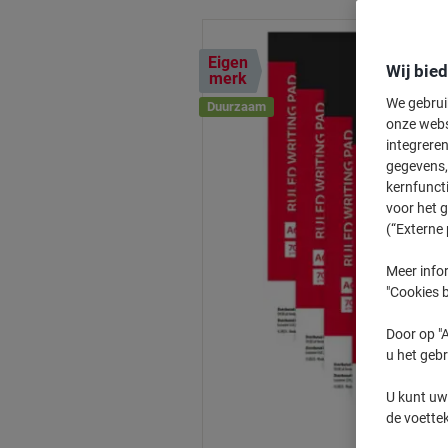
Eigen
Wij bie
merk
We gebrui
Duurzaam
onze webs
integreren
gegevens, 
kernfunct
voor het 
(“Externe 
Meer infor
"Cookies b
Door op "A
u het gebr
U kunt uw
de voette