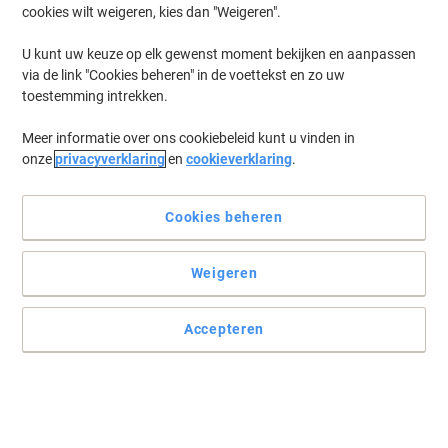
cookies wilt weigeren, kies dan "Weigeren".
U kunt uw keuze op elk gewenst moment bekijken en aanpassen
via de link "Cookies beheren" in de voettekst en zo uw
toestemming intrekken.
Meer informatie over ons cookiebeleid kunt u vinden in
onze
privacyverklaring
en
cookieverklaring
.
Cookies beheren
Weigeren
Accepteren
Begin uw dag met een positief bericht met Viking
Het plezier van met de hand schrijven raakt nooit uit de mode.
Maak wat ruimte voor dit notitieblok van Viking in uw dagelijkse
routine en geniet van de verrijkende ervaring van het schrijven van