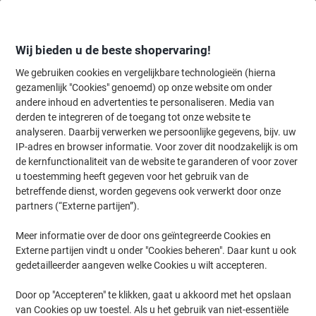
Meteen
Meteen
naar
naar
inhoud
navigatie
Wij bieden u de beste shopervaring!
We gebruiken cookies en vergelijkbare technologieën (hierna
gezamenlijk "Cookies" genoemd) op onze website om onder
Home
andere inhoud en advertenties te personaliseren. Media van
Kantoorartikelen
Bureaubenodigdheden
Notitieboeken, -blokken 
derden te integreren of de toegang tot onze website te
Viking Notitieblok A5+ Geruit Geniet Bovengebonden
analyseren. Daarbij verwerken we persoonlijke gegevens, bijv. uw
Papier Soepele kaft Rood Niet geperforeerd 200
IP-adres en browser informatie. Voor zover dit noodzakelijk is om
Pagina's 5 Stuks
de kernfunctionaliteit van de website te garanderen of voor zover
u toestemming heeft gegeven voor het gebruik van de
betreffende dienst, worden gegevens ook verwerkt door onze
Merk:
Viking
Productnr.:
1200444
partners (“Externe partijen”).
Meer informatie over de door ons geïntegreerde Cookies en
Externe partijen vindt u onder "Cookies beheren". Daar kunt u ook
Eigen
merk
gedetailleerder aangeven welke Cookies u wilt accepteren.
Duurzaam
Door op "Accepteren" te klikken, gaat u akkoord met het opslaan
van Cookies op uw toestel. Als u het gebruik van niet-essentiële