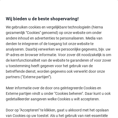
Meteen
Meteen
naar
naar
inhoud
navigatie
Wij bieden u de beste shopervaring!
We gebruiken cookies en vergelijkbare technologieën (hierna
gezamenlijk "Cookies" genoemd) op onze website om onder
Home
andere inhoud en advertenties te personaliseren. Media van
Kantoorartikelen
Bureaubenodigdheden
Notitieboeken, -blokken 
derden te integreren of de toegang tot onze website te
Viking Notitieblok A5+ Geruit Bovengebonden Papier
analyseren. Daarbij verwerken we persoonlijke gegevens, bijv. uw
Soepele kaft Groen Geperforeerd 200 Pagina's 100
IP-adres en browser informatie. Voor zover dit noodzakelijk is om
Vellen
de kernfunctionaliteit van de website te garanderen of voor zover
u toestemming heeft gegeven voor het gebruik van de
betreffende dienst, worden gegevens ook verwerkt door onze
Merk:
Viking
Productnr.:
1200452
partners (“Externe partijen”).
Meer informatie over de door ons geïntegreerde Cookies en
Externe partijen vindt u onder "Cookies beheren". Daar kunt u ook
Eigen
merk
gedetailleerder aangeven welke Cookies u wilt accepteren.
Door op "Accepteren" te klikken, gaat u akkoord met het opslaan
van Cookies op uw toestel. Als u het gebruik van niet-essentiële