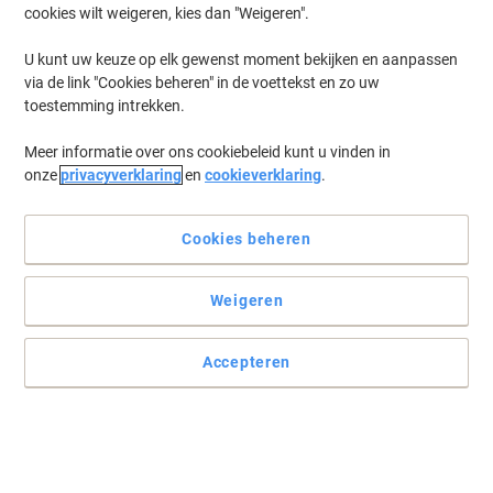
cookies wilt weigeren, kies dan "Weigeren".
U kunt uw keuze op elk gewenst moment bekijken en aanpassen
via de link "Cookies beheren" in de voettekst en zo uw
toestemming intrekken.
Meer informatie over ons cookiebeleid kunt u vinden in
onze
privacyverklaring
en
cookieverklaring
.
Cookies beheren
Weigeren
Accepteren
Viking maakt van schrijven uw volgende favoriete bezigheid
Het plezier van met de hand schrijven raakt nooit uit de mode.
Maak wat ruimte voor dit notitieblok van Viking in uw dagelijkse
routine en geniet van de verrijkende ervaring van het schrijven van