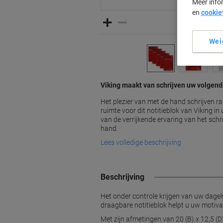
Meer info
en
cookie
Wei
Viking maakt van schrijven uw volgend
Het plezier van met de hand schrijven r
ruimte voor dit notitieblok van Viking in
van de verrijkende ervaring van het schr
hand.
Lees volledige beschrijving
Beschrijving
Het onder controle krijgen van uw dageli
draagbare notitieblok helpt u uw motiva
Met zijn afmetingen van 20 (B) x 12,5 (D