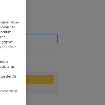
" genoemd) op
 derden te
Korting
oonlijke
m de
ft gegeven
ze partners
 onder
accepteren.
2-3 werkdagen
toestel. Als
In winkelwagen
 beheren" in
smogelijkheden