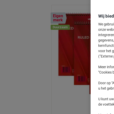
Eigen
Wij bie
merk
We gebrui
Duurzaam
onze webs
integreren
gegevens, 
kernfunct
voor het 
(“Externe 
Meer infor
"Cookies b
Door op "A
u het gebr
U kunt uw
de voette