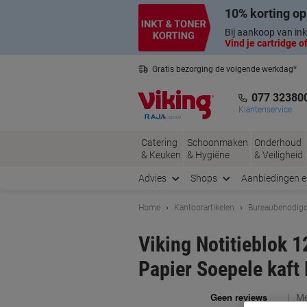
Meteen
Meteen
10% korting op
naar
naar
inhoud
navigatie
Bij aankoop van ink
Vind je cartridge of
Gratis bezorging de volgende werkdag*
Nederlandse klantenservice
077 32380
Klantenservice
Catering
Schoonmaken
Onderhoud
& Keuken
& Hygiëne
& Veiligheid
Advies
Shops
Aanbiedingen 
Home
Kantoorartikelen
Bureaubenodig
Viking Notitieblok 
Papier Soepele kaft
Me