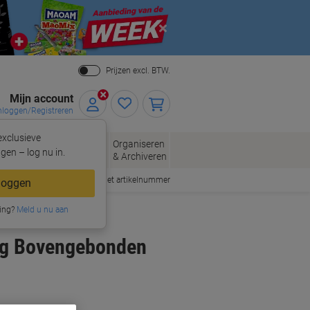
Close
Prijzen excl. BTW.
Mijn account
nloggen/Registreren
xclusieve
eloppen
Organiseren
Kantoorartikelen
gen – log nu in.
n
& Archiveren
Snel bestellen met artikelnummer
loggen
ing?
Meld u nu aan
ing Bovengebonden