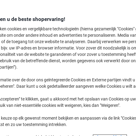
Koop Meer,
Bespaar Meer
€ 6,29
Pak
Vanaf 5 Pakken
den u de beste shopervaring!
€ 7,61 Incl. btw
ken cookies en vergelijkbare technologieën (hierna gezamenlijk "Cookies
ite om onder andere inhoud en advertenties te personaliseren. Media van
Aantal
Excl. btw
 of de toegang tot onze website te analyseren. Daarbij verwerken we pers
bijv. uw IP-adres en browser informatie. Voor zover dit noodzakelijk is o
Pakken
1-2
€ 7,29
ionaliteit van de website te garanderen of voor zover u toestemming hee
gebruik van de betreffende dienst, worden gegevens ook verwerkt door on
Pakken
3-4
€ 6,79
-6%
partijen”).
Pakken
5+
€ 6,29
-13%
matie over de door ons geïntegreerde Cookies en Externe partijen vindt u
eheren". Daar kunt u ook gedetailleerder aangeven welke Cookies u wilt 
Momenteel op voorraad
Levertijd 
ccepteren" te klikken, gaat u akkoord met het opslaan van Cookies op uw 
Aantal
uik van niet-essentiële cookies wilt weigeren, kies dan "Weigeren".
Aan een lijst toevoegen
 keuze op elk gewenst moment bekijken en aanpassen via de link "Cookies
kst en zo uw toestemming intrekken.
Bezorginformatie
Betaling