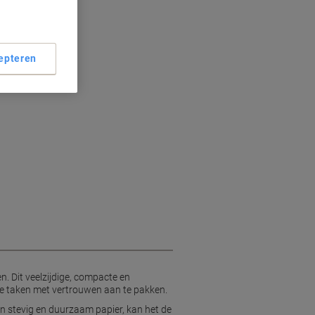
aat
epteren
blok
ik
n. Dit veelzijdige, compacte en
kse taken met vertrouwen aan te pakken.
an stevig en duurzaam papier, kan het de