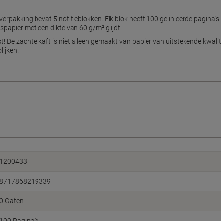
erpakking bevat 5 notitieblokken. Elk blok heeft 100 gelinieerde pagina'
tspapier met een dikte van 60 g/m² glijdt.
st! De zachte kaft is niet alleen gemaakt van papier van uitstekende kwal
lijken.
1200433
8717868219339
0 Gaten
100 Pagina's