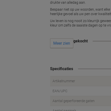
drukte van alledag aan.
Bespaar niet op uw woorden, want elke v
heerlijke gevoel als uw pen over kwalitei
Uw leven is nog nooit zo kleurrijk gewee
kleur om zelfs de saaiste dagen op te vro
Vaak samen gekocht
Meer zien
Specificaties
Artikelnummer
EAN/UPC
Aantal geperforeerde gaten
Aantal pagina's