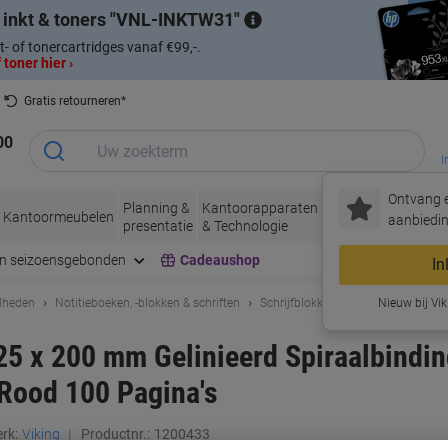
 inkt & toners
VNL-INKTW31
t- of tonercartridges vanaf €99,-.
 toner hier ›
Gratis retourneren*
00
I
Ontvang e
Planning &
Kantoorapparaten
Inkt &
Papier, Env
Kantoormeubelen
aanbiedin
presentatie
& Technologie
Toner
& Verpakke
en seizoensgebonden
Cadeaushop
In
dheden
Notitieboeken, -blokken & schriften
Schrijfblokken & notitieboeken
Nieuw bij Vik
125 x 200 mm Gelinieerd Spiraalbind
 Rood 100 Pagina's
rk:
Viking
Productnr.:
1200433