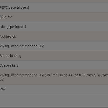
PEFC gecertificeerd
60 g/m²
Niet geperforeerd
Notitieblok
Viking Office International B.V.
Spiraalbinding
Soepele kaft
Viking Office International B.V. (Columbusweg 33, 5928 LA, Venlo, NL, w
us)
Pak