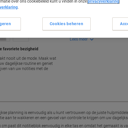
rmatie over ons cookiebeleid kunt u vinden in onze
privacyverklaring
Belangrijkste specificaties
verklaring
.
Compact en draagbaar form
Stevig en duurzaam papier
geren
Cookies beheren
Acc
100 gelinieerde pagina's per 
Geschikt voor dagelijks gebru
Lees meer
e favoriete bezigheid
aakt nooit uit de mode. Maak wat
 uw dagelijkse routine en geniet
ijven van uw notities met de
jkse planning is eenvoudig als u kunt vertrouwen op de juiste hulpmiddele
tie aan te wakkeren en een gevoel van controle te krijgen om uw dagelij
) cm past dit notitieblok eenvoudig in elke tas en omdat het gemaakt is v