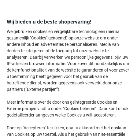
Meteen
Meteen
naar
naar
inhoud
navigatie
Wij bieden u de beste shopervaring!
We gebruiken cookies en vergelijkbare technologieën (hierna
gezamenlijk "Cookies" genoemd) op onze website om onder
Home
andere inhoud en advertenties te personaliseren. Media van
Planning & presentatie
Planning & presentatie
Whiteboards & acc
derden te integreren of de toegang tot onze website te
Viking Magneten Wit 2,2 kg draagkracht 40 mm 10
analyseren. Daarbij verwerken we persoonlijke gegevens, bijv. uw
Stuks
IP-adres en browser informatie. Voor zover dit noodzakelijk is om
de kernfunctionaliteit van de website te garanderen of voor zover
u toestemming heeft gegeven voor het gebruik van de
Merk:
Viking
Productnr.:
6851736
betreffende dienst, worden gegevens ook verwerkt door onze
partners (“Externe partijen”).
Meer informatie over de door ons geïntegreerde Cookies en
Eigen
merk
Externe partijen vindt u onder "Cookies beheren". Daar kunt u ook
gedetailleerder aangeven welke Cookies u wilt accepteren.
Door op "Accepteren" te klikken, gaat u akkoord met het opslaan
van Cookies op uw toestel. Als u het gebruik van niet-essentiële