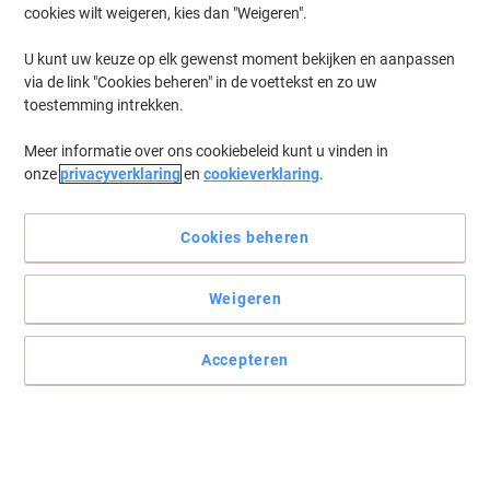
cookies wilt weigeren, kies dan "Weigeren".
U kunt uw keuze op elk gewenst moment bekijken en aanpassen
via de link "Cookies beheren" in de voettekst en zo uw
toestemming intrekken.
Meer informatie over ons cookiebeleid kunt u vinden in
onze
privacyverklaring
en
cookieverklaring
.
Cookies beheren
Weigeren
Accepteren
Aantrekkelijk gekleurd
Viking magneten kunnen altijd goed van pas komen tijdens
presentaties of vergaderingen; hang bijvoorbeeld uw
aantekeningen of afbeeldingen op. Kies voor opvallende kleuren
om een beter visueel effect te creëren of om georganiseerd te