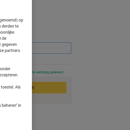
" genoemd) op
 derden te
oonlijke
Korting
m de
ft gegeven
ze partners
 onder
 uur besteld, volgende werkdag geleverd
accepteren.
In winkelwagen
toestel. Als
 beheren" in
smogelijkheden