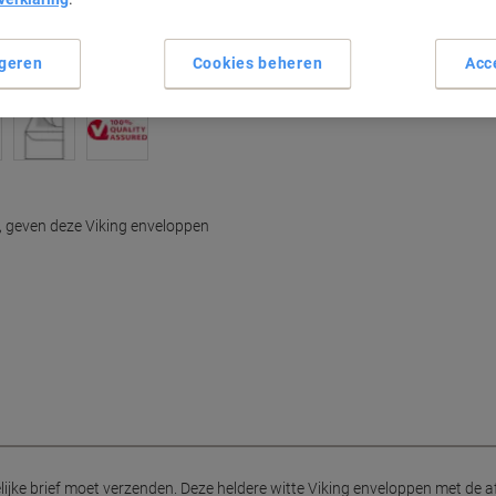
Formaat DL voor zakelijke br
Gemakkelijke sluiting met kle
Gemaakt van 80 g/m² papier
geren
Cookies beheren
Acc
Witte kleur voor professionele
Lees meer
rip, geven deze Viking enveloppen
kelijke brief moet verzenden. Deze heldere witte Viking enveloppen met de