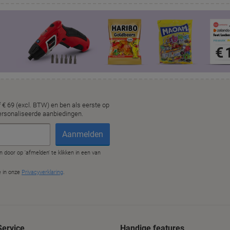
Service
Handige features