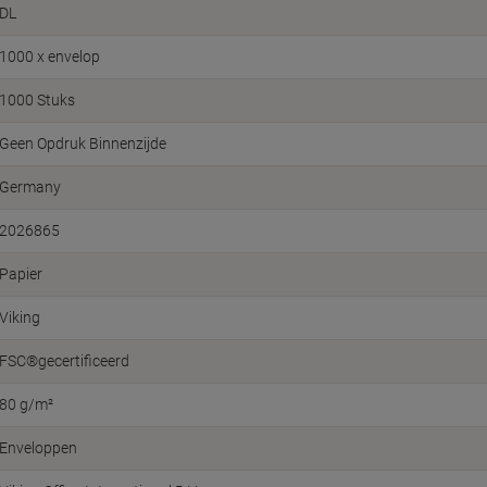
DL
1000 x envelop
1000 Stuks
Geen Opdruk Binnenzijde
Germany
2026865
Papier
Viking
FSC®gecertificeerd
80 g/m²
Enveloppen