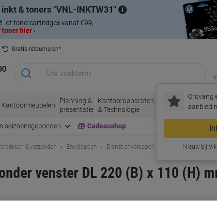
 inkt & toners
VNL-INKTW31
t- of tonercartridges vanaf €99,-.
 toner hier ›
Gratis retourneren*
00
I
Ontvang e
Planning &
Kantoorapparaten
Inkt &
Papier, Env
Kantoormeubelen
aanbiedin
presentatie
& Technologie
Toner
& Verpakke
en seizoensgebonden
Cadeaushop
In
erpakken & verzenden
Enveloppen
Dienst-enveloppen
Nieuw bij Vik
onder venster DL 220 (B) x 110 (H) mm
rk:
Viking
Productnr.:
2026865