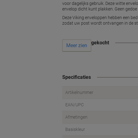
voor dagelijks gebruik. Deze witte enve
envelop dicht kunt plakken. Geen gedoe me
Deze Viking enveloppen hebben een bedr
zodat uw post wordt ontvangen in de sta
Vaak samen gekocht
Meer zien
Specificaties
Artikelnummer
EAN/UPC
Afmetingen
Basiskleur