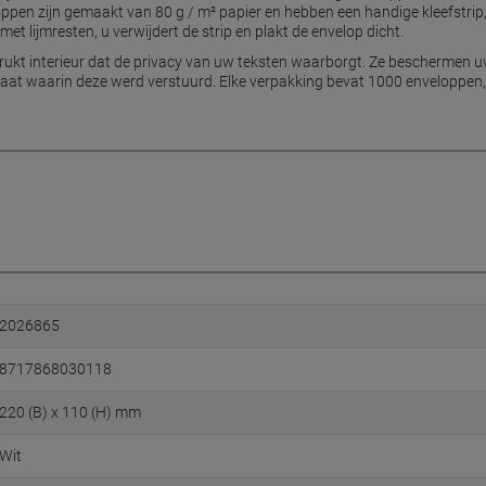
loppen zijn gemaakt van 80 g / m² papier en hebben een handige kleefstri
t lijmresten, u verwijdert de strip en plakt de envelop dicht.
ukt interieur dat de privacy van uw teksten waarborgt. Ze beschermen uw
at waarin deze werd verstuurd. Elke verpakking bevat 1000 enveloppen, z
2026865
8717868030118
220 (B) x 110 (H) mm
Wit