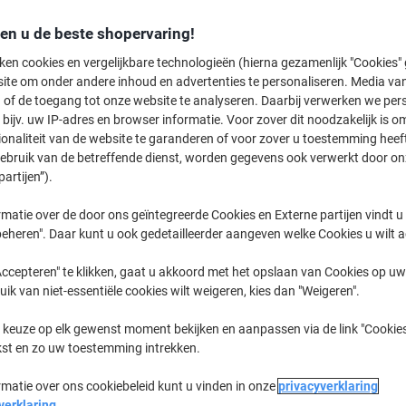
Koop Meer,
Bespaar Meer
den u de beste shopervaring!
€ 38,79
Pak
Vanaf 2 Pakken
ken cookies en vergelijkbare technologieën (hierna gezamenlijk "Cookies
€ 46,94 Incl. btw
ite om onder andere inhoud en advertenties te personaliseren. Media van
 of de toegang tot onze website te analyseren. Daarbij verwerken we pers
Aantal
Excl. btw
bijv. uw IP-adres en browser informatie. Voor zover dit noodzakelijk is o
ionaliteit van de website te garanderen of voor zover u toestemming hee
Pak
1
€ 42,79
gebruik van de betreffende dienst, worden gegevens ook verwerkt door on
partijen”).
Pakken
2+
€ 38,79
-9%
matie over de door ons geïntegreerde Cookies en Externe partijen vindt u
Momenteel op voorraad
Vóór 15:30
eheren". Daar kunt u ook gedetailleerder aangeven welke Cookies u wilt 
Aantal
ccepteren" te klikken, gaat u akkoord met het opslaan van Cookies op uw 
uik van niet-essentiële cookies wilt weigeren, kies dan "Weigeren".
Aan een lijst toevoegen
 keuze op elk gewenst moment bekijken en aanpassen via de link "Cookies
kst en zo uw toestemming intrekken.
Bezorginformatie
Betaling
rmatie over ons cookiebeleid kunt u vinden in onze
privacyverklaring
Belangrijkste specificaties
verklaring
.