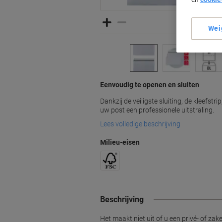
Wei
Eenvoudig te openen en sluiten
Dankzij de veiligste sluiting, de kleefst
uw post een professionele uitstraling.
Lees volledige beschrijving
Milieu-eisen
Beschrijving
Het maakt niet uit of u een privé- of za