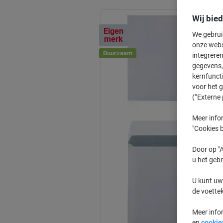
Wij bie
Eigen
We gebrui
merk
onze webs
Duurzaam
integreren
gegevens, 
kernfunct
voor het 
(“Externe 
Meer infor
"Cookies b
Door op "A
u het gebr
U kunt uw
de voette
Meer info
en
cookie