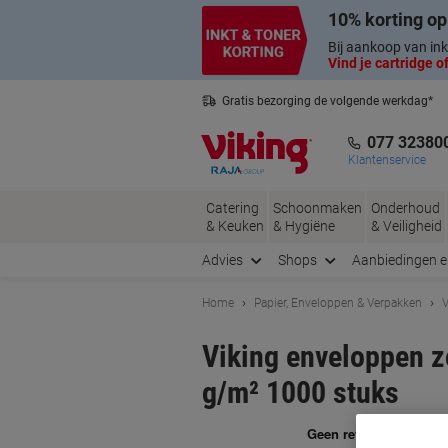
Meteen
Meteen
10% korting op
naar
naar
inhoud
navigatie
Bij aankoop van ink
Vind je cartridge of
Gratis bezorging de volgende werkdag*
Nederlandse klantenservice
077 32380
Klantenservice
Catering
Schoonmaken
Onderhoud
& Keuken
& Hygiëne
& Veiligheid
Advies
Shops
Aanbiedingen 
Home
Papier, Enveloppen & Verpakken
V
Viking enveloppen z
g/m² 1000 stuks
Me