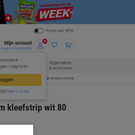
Close
Prijzen excl. BTW.
Mijn account
nloggen/Registreren
xclusieve
eloppen
Organiseren
Kantoorartikelen
gen – log nu in.
n
& Archiveren
Snel bestellen met artikelnummer
loggen
ing?
Meld u nu aan
 kleefstrip wit 80