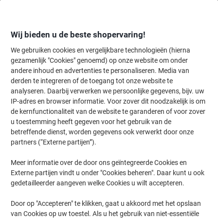
Meteen
Meteen
naar
naar
inhoud
navigatie
Wij bieden u de beste shopervaring!
We gebruiken cookies en vergelijkbare technologieën (hierna
gezamenlijk "Cookies" genoemd) op onze website om onder
Home
andere inhoud en advertenties te personaliseren. Media van
Papier, Enveloppen & Verpakken
Papier & etiketten
Papier
Gekl
derden te integreren of de toegang tot onze website te
Viking A4 Gekleurd papier Felgroen 80 g/m² 500 Vellen
analyseren. Daarbij verwerken we persoonlijke gegevens, bijv. uw
IP-adres en browser informatie. Voor zover dit noodzakelijk is om
de kernfunctionaliteit van de website te garanderen of voor zover
Merk:
Viking
Productnr.:
3220194
u toestemming heeft gegeven voor het gebruik van de
betreffende dienst, worden gegevens ook verwerkt door onze
partners (“Externe partijen”).
Eigen
merk
Meer informatie over de door ons geïntegreerde Cookies en
Externe partijen vindt u onder "Cookies beheren". Daar kunt u ook
Duurzaam
gedetailleerder aangeven welke Cookies u wilt accepteren.
Door op "Accepteren" te klikken, gaat u akkoord met het opslaan
van Cookies op uw toestel. Als u het gebruik van niet-essentiële