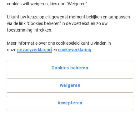
cookies wilt weigeren, kies dan "Weigeren".
U kunt uw keuze op elk gewenst moment bekijken en aanpassen
via de link "Cookies beheren" in de voettekst en zo uw
toestemming intrekken.
Meer informatie over ons cookiebeleid kunt u vinden in
onze
privacyverklaring
en
cookieverklaring
.
Cookies beheren
Weigeren
Accepteren
Laat uw documenten opvallen door Viking
Voor creatieve en eye-catching afdrukken kiest u uiteraard voor dit
gekleurde printpapier van Viking. Zo creëert u documenten die
mogen opvallen!
Lees volledige beschrijving