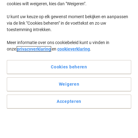
cookies wilt weigeren, kies dan "Weigeren".
U kunt uw keuze op elk gewenst moment bekijken en aanpassen
via de link "Cookies beheren" in de voettekst en zo uw
toestemming intrekken.
Meer informatie over ons cookiebeleid kunt u vinden in
onze
privacyverklaring
en
cookieverklaring
.
Cookies beheren
Weigeren
Accepteren
Haarscherpe afdrukken en kleinere eco-voetafdruk
Bespaar in vol vertrouwen met de voordelige compatible
inktcartridge C9352AE 3-kleuren van ons eigen merk Viking voor
HP printers. De kleinere ecologische voetafdruk krijgt u er
bovenop.