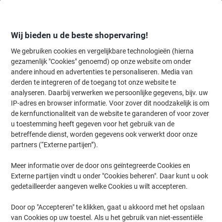
Meteen
Meteen
naar
naar
inhoud
navigatie
Wij bieden u de beste shopervaring!
We gebruiken cookies en vergelijkbare technologieën (hierna
gezamenlijk "Cookies" genoemd) op onze website om onder
Home
andere inhoud en advertenties te personaliseren. Media van
Inkt & Toner
Cartridges & toners
Inktcartridges
Viking inktcar
derden te integreren of de toegang tot onze website te
Viking 22 compatibele HP inktcartridge C9352CE cyaan,
analyseren. Daarbij verwerken we persoonlijke gegevens, bijv. uw
geel, magenta
IP-adres en browser informatie. Voor zover dit noodzakelijk is om
de kernfunctionaliteit van de website te garanderen of voor zover
u toestemming heeft gegeven voor het gebruik van de
Merk:
Viking
Productnr.:
1473107
betreffende dienst, worden gegevens ook verwerkt door onze
partners (“Externe partijen”).
Meer informatie over de door ons geïntegreerde Cookies en
Eigen
merk
Externe partijen vindt u onder "Cookies beheren". Daar kunt u ook
gedetailleerder aangeven welke Cookies u wilt accepteren.
Geschenk
Door op "Accepteren" te klikken, gaat u akkoord met het opslaan
van Cookies op uw toestel. Als u het gebruik van niet-essentiële