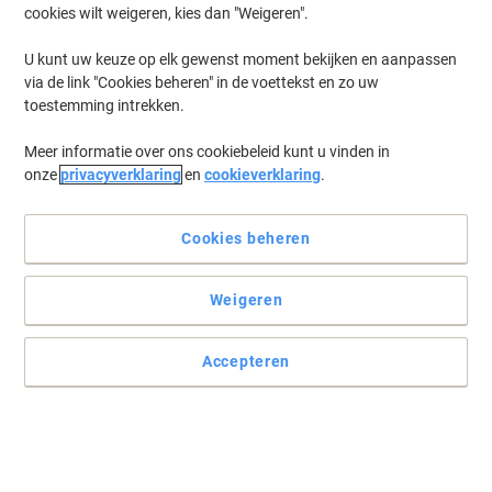
cookies wilt weigeren, kies dan "Weigeren".
U kunt uw keuze op elk gewenst moment bekijken en aanpassen
via de link "Cookies beheren" in de voettekst en zo uw
toestemming intrekken.
Meer informatie over ons cookiebeleid kunt u vinden in
onze
privacyverklaring
en
cookieverklaring
.
Cookies beheren
Weigeren
Accepteren
Ga voor haarscherpe afdrukken en een kleinere ecologische
voetafdruk
De HP CF283X gereviseerde tonercartridge van Viking biedt
dezelfde kwaliteit als het merkproduct maar is veel voordeliger.
Bespaar op uw toners in vol vertrouwen.