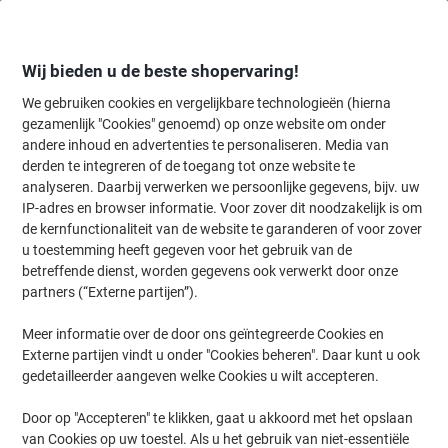
Meteen
Meteen
naar
naar
inhoud
navigatie
Wij bieden u de beste shopervaring!
We gebruiken cookies en vergelijkbare technologieën (hierna
gezamenlijk "Cookies" genoemd) op onze website om onder
Home
andere inhoud en advertenties te personaliseren. Media van
Inkt & Toner
Cartridges & toners
Toners
Viking tonercartridg
derden te integreren of de toegang tot onze website te
Viking 83X compatibele HP tonercartridge CF283X
analyseren. Daarbij verwerken we persoonlijke gegevens, bijv. uw
zwart
IP-adres en browser informatie. Voor zover dit noodzakelijk is om
de kernfunctionaliteit van de website te garanderen of voor zover
u toestemming heeft gegeven voor het gebruik van de
Merk:
Viking
Productnr.:
2272278
betreffende dienst, worden gegevens ook verwerkt door onze
partners (“Externe partijen”).
Meer informatie over de door ons geïntegreerde Cookies en
Eigen
merk
Externe partijen vindt u onder "Cookies beheren". Daar kunt u ook
gedetailleerder aangeven welke Cookies u wilt accepteren.
Geschenk
Door op "Accepteren" te klikken, gaat u akkoord met het opslaan
van Cookies op uw toestel. Als u het gebruik van niet-essentiële