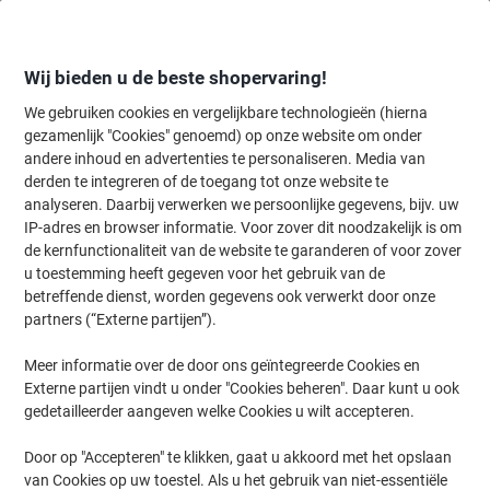
Meteen
Meteen
naar
naar
inhoud
navigatie
Wij bieden u de beste shopervaring!
We gebruiken cookies en vergelijkbare technologieën (hierna
gezamenlijk "Cookies" genoemd) op onze website om onder
Home
andere inhoud en advertenties te personaliseren. Media van
Papier, Enveloppen & Verpakken
Papier & etiketten
Etiketten
A
derden te integreren of de toegang tot onze website te
Viking Multifunctionele etiketten 980460 Klevend Wit 7
analyseren. Daarbij verwerken we persoonlijke gegevens, bijv. uw
x 3,6 cm 100 Vellen à 24 Etiketten
IP-adres en browser informatie. Voor zover dit noodzakelijk is om
de kernfunctionaliteit van de website te garanderen of voor zover
u toestemming heeft gegeven voor het gebruik van de
Merk:
Viking
Productnr.:
980460
betreffende dienst, worden gegevens ook verwerkt door onze
partners (“Externe partijen”).
Meer informatie over de door ons geïntegreerde Cookies en
Eigen
merk
Externe partijen vindt u onder "Cookies beheren". Daar kunt u ook
gedetailleerder aangeven welke Cookies u wilt accepteren.
Duurzaam
Door op "Accepteren" te klikken, gaat u akkoord met het opslaan
van Cookies op uw toestel. Als u het gebruik van niet-essentiële