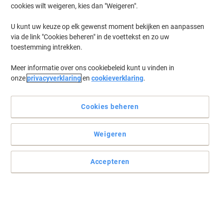
cookies wilt weigeren, kies dan "Weigeren".
U kunt uw keuze op elk gewenst moment bekijken en aanpassen
via de link "Cookies beheren" in de voettekst en zo uw
toestemming intrekken.
Meer informatie over ons cookiebeleid kunt u vinden in
onze
privacyverklaring
en
cookieverklaring
.
Cookies beheren
Weigeren
Accepteren
Waar u uw etiketten ook voor gebruikt
Om een professioneel tintje aan uw etiketten toe te voegen, kiest u
de Viking afdrukbare rechthoekige labels voor verschillende
doeleinden en al uw organisatiebehoeften.