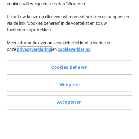
cookies wilt weigeren, kies dan "Weigeren".
U kunt uw keuze op elk gewenst moment bekijken en aanpassen
via de link "Cookies beheren" in de voettekst en zo uw
toestemming intrekken.
Meer informatie over ons cookiebeleid kunt u vinden in
onze
privacyverklaring
en
cookieverklaring
.
Cookies beheren
Pas uw gegevensopslag aan met Verbatim
Weigeren
Verbatim's DVD-R is ontworpen om te voldoen aan de behoeften
van gebruikers die een hogere capaciteit eisen. Daarom is hij in de
Accepteren
eerste plaats ontworpen voor bedrijven en consumenten voor het
archiveren van gegevens en eenmalige video-opnamen.
Lees volledige beschrijving
Koop Meer,
Bespaar Meer
€ 8,49
Pak
Vanaf 3 Pakken