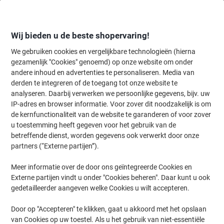
Meteen
Meteen
naar
naar
inhoud
navigatie
Wij bieden u de beste shopervaring!
We gebruiken cookies en vergelijkbare technologieën (hierna
gezamenlijk "Cookies" genoemd) op onze website om onder
Home
andere inhoud en advertenties te personaliseren. Media van
Kantoorapparaten & Technologie
Computers & toebehoren
Data
derden te integreren of de toegang tot onze website te
Verbatim DVD-R 4.7 GB Pak 10 Stuks
analyseren. Daarbij verwerken we persoonlijke gegevens, bijv. uw
IP-adres en browser informatie. Voor zover dit noodzakelijk is om
de kernfunctionaliteit van de website te garanderen of voor zover
Merk:
Verbatim
Productnr.:
3379743
u toestemming heeft gegeven voor het gebruik van de
betreffende dienst, worden gegevens ook verwerkt door onze
partners (“Externe partijen”).
Meer informatie over de door ons geïntegreerde Cookies en
Externe partijen vindt u onder "Cookies beheren". Daar kunt u ook
gedetailleerder aangeven welke Cookies u wilt accepteren.
Door op "Accepteren" te klikken, gaat u akkoord met het opslaan
van Cookies op uw toestel. Als u het gebruik van niet-essentiële