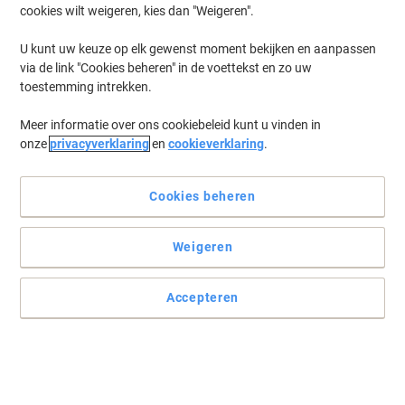
cookies wilt weigeren, kies dan "Weigeren".
U kunt uw keuze op elk gewenst moment bekijken en aanpassen
via de link "Cookies beheren" in de voettekst en zo uw
toestemming intrekken.
Meer informatie over ons cookiebeleid kunt u vinden in
onze
privacyverklaring
en
cookieverklaring
.
Cookies beheren
Weigeren
Vuurtjes krijgen geen kans om branden te worden
De speciaal gevormde deksel ontneemt de zuurstof van elk
Accepteren
eventueel vuurtje zodat het vanzelf dooft. Een zeer veilige
prullenbak van Vepa Bins dus.
Lees volledige beschrijving
Koop Meer,
Bespaar Meer
€ 45,39
Stuk
Vanaf 2 Stuks