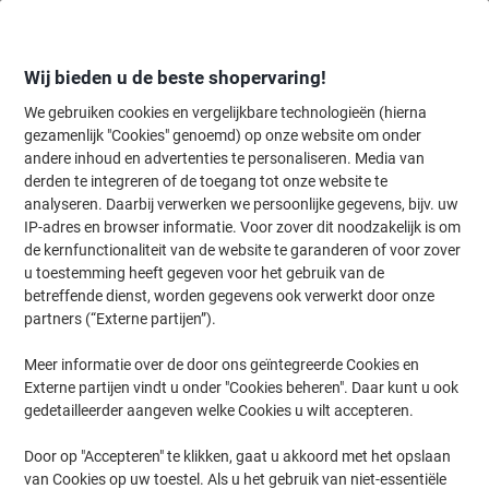
Meteen
Meteen
naar
naar
inhoud
navigatie
Wij bieden u de beste shopervaring!
We gebruiken cookies en vergelijkbare technologieën (hierna
gezamenlijk "Cookies" genoemd) op onze website om onder
Home
andere inhoud en advertenties te personaliseren. Media van
Schoonmaken & Hygiëne
Schoonmaken & hygiëne
Prullenbakke
derden te integreren of de toegang tot onze website te
Vepa Bins Brandveilige prullenbak 30 L Zwart RVS
analyseren. Daarbij verwerken we persoonlijke gegevens, bijv. uw
(Roestvrij staal)
IP-adres en browser informatie. Voor zover dit noodzakelijk is om
de kernfunctionaliteit van de website te garanderen of voor zover
u toestemming heeft gegeven voor het gebruik van de
Merk:
Vepa Bins
Productnr.:
VB103000
betreffende dienst, worden gegevens ook verwerkt door onze
partners (“Externe partijen”).
Meer informatie over de door ons geïntegreerde Cookies en
Externe partijen vindt u onder "Cookies beheren". Daar kunt u ook
gedetailleerder aangeven welke Cookies u wilt accepteren.
Door op "Accepteren" te klikken, gaat u akkoord met het opslaan
van Cookies op uw toestel. Als u het gebruik van niet-essentiële