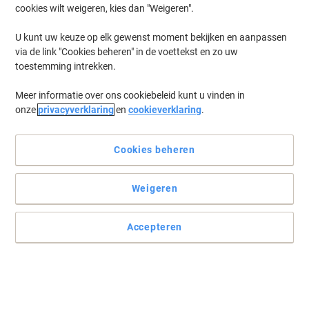
cookies wilt weigeren, kies dan "Weigeren".
U kunt uw keuze op elk gewenst moment bekijken en aanpassen
via de link "Cookies beheren" in de voettekst en zo uw
toestemming intrekken.
Meer informatie over ons cookiebeleid kunt u vinden in
onze
privacyverklaring
en
cookieverklaring
.
Cookies beheren
Weigeren
Accepteren
Robuuste datumstempel gecombineerd met 12 standaard
teksten
De Trodat Professional 5117 tekst- en datumstempel is een
handig hulpmiddel als u elke dag documenten met de actuele
datum en met in het bedrijfsleven veelgebruikte teksten moet
aanleveren.