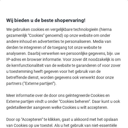
Meteen
Meteen
naar
naar
inhoud
navigatie
Wij bieden u de beste shopervaring!
We gebruiken cookies en vergelijkbare technologieën (hierna
gezamenlijk "Cookies" genoemd) op onze website om onder
Home
andere inhoud en advertenties te personaliseren. Media van
Kantoorartikelen
Bureaubenodigdheden
Stempels
Tekst- & 
derden te integreren of de toegang tot onze website te
Trodat Professional 5117 (NL) woord-datumstempel
analyseren. Daarbij verwerken we persoonlijke gegevens, bijv. uw
IP-adres en browser informatie. Voor zover dit noodzakelijk is om
de kernfunctionaliteit van de website te garanderen of voor zover
Merk:
Trodat
Productnr.:
CS-895472
u toestemming heeft gegeven voor het gebruik van de
betreffende dienst, worden gegevens ook verwerkt door onze
partners (“Externe partijen”).
Meer informatie over de door ons geïntegreerde Cookies en
Externe partijen vindt u onder "Cookies beheren". Daar kunt u ook
gedetailleerder aangeven welke Cookies u wilt accepteren.
Door op "Accepteren" te klikken, gaat u akkoord met het opslaan
van Cookies op uw toestel. Als u het gebruik van niet-essentiële