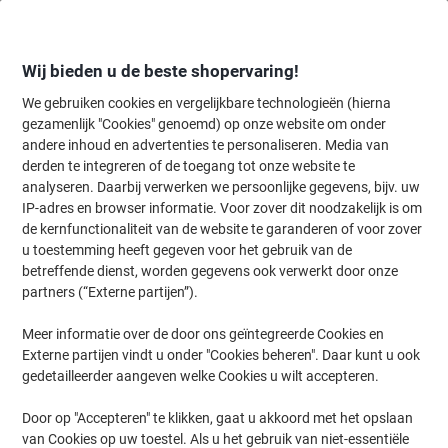
Meteen
Meteen
naar
naar
inhoud
navigatie
Wij bieden u de beste shopervaring!
We gebruiken cookies en vergelijkbare technologieën (hierna
gezamenlijk "Cookies" genoemd) op onze website om onder
Home
andere inhoud en advertenties te personaliseren. Media van
Kantoorartikelen
Bureaubenodigdheden
Stempels
Stempelkus
derden te integreren of de toegang tot onze website te
Trodat 6/4926 Inktkussen Blauw 2 Stuks
analyseren. Daarbij verwerken we persoonlijke gegevens, bijv. uw
IP-adres en browser informatie. Voor zover dit noodzakelijk is om
de kernfunctionaliteit van de website te garanderen of voor zover
Merk:
Trodat
Productnr.:
CS-895520
u toestemming heeft gegeven voor het gebruik van de
betreffende dienst, worden gegevens ook verwerkt door onze
partners (“Externe partijen”).
Meer informatie over de door ons geïntegreerde Cookies en
Externe partijen vindt u onder "Cookies beheren". Daar kunt u ook
gedetailleerder aangeven welke Cookies u wilt accepteren.
Door op "Accepteren" te klikken, gaat u akkoord met het opslaan
van Cookies op uw toestel. Als u het gebruik van niet-essentiële