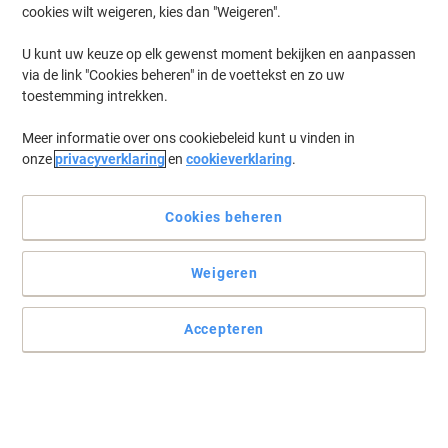
cookies wilt weigeren, kies dan "Weigeren".
U kunt uw keuze op elk gewenst moment bekijken en aanpassen
via de link "Cookies beheren" in de voettekst en zo uw
toestemming intrekken.
Meer informatie over ons cookiebeleid kunt u vinden in
onze
privacyverklaring
en
cookieverklaring
.
Cookies beheren
Druk er een stempel op!
Weigeren
Zo kunt u uw stempel altijd blijven gebruiken
Lees volledige beschrijving
Accepteren
Koop Meer,
Bespaar Meer
€ 14,99
Pak
Vanaf 3 Pakken
€ 18,14 Incl. btw
Ko
Aantal
Excl. btw