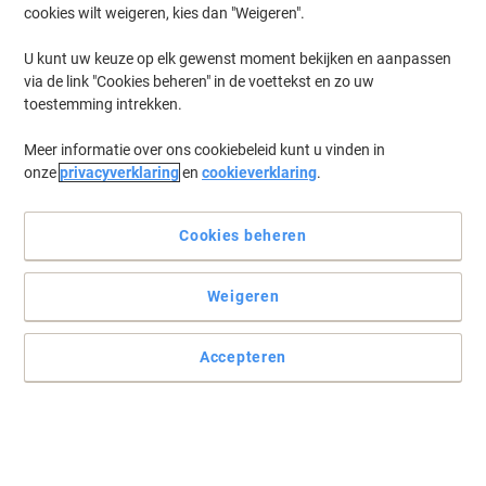
cookies wilt weigeren, kies dan "Weigeren".
U kunt uw keuze op elk gewenst moment bekijken en aanpassen
via de link "Cookies beheren" in de voettekst en zo uw
toestemming intrekken.
Meer informatie over ons cookiebeleid kunt u vinden in
onze
privacyverklaring
en
cookieverklaring
.
Cookies beheren
Verbeter uw connectiviteit met TP-Link
Weigeren
De TL-PA4010P KIT verandert uw bestaande elektriciteitsnetwerk
in een hogesnelheidsnetwerk zonder dat u nieuwe kabels hoeft
Accepteren
aan te trekken of gaten moet boren.
Lees volledige beschrijving
Koop Meer,
Bespaar Meer
€ 59,99
Stuk
Vanaf 3 Stuks
€ 72,59 Incl. btw