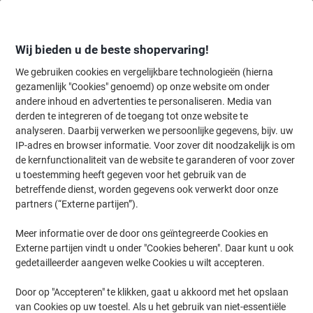
Meteen
Meteen
naar
naar
inhoud
navigatie
Wij bieden u de beste shopervaring!
We gebruiken cookies en vergelijkbare technologieën (hierna
gezamenlijk "Cookies" genoemd) op onze website om onder
Home
andere inhoud en advertenties te personaliseren. Media van
Kantoorapparaten & Technologie
Computers & toebehoren
Netw
derden te integreren of de toegang tot onze website te
TP-LINK TL-PA4010P KIT Powerline-adapter 500 MB/s
analyseren. Daarbij verwerken we persoonlijke gegevens, bijv. uw
IP-adres en browser informatie. Voor zover dit noodzakelijk is om
de kernfunctionaliteit van de website te garanderen of voor zover
Merk:
TP-LINK
Productnr.:
6721605
u toestemming heeft gegeven voor het gebruik van de
betreffende dienst, worden gegevens ook verwerkt door onze
partners (“Externe partijen”).
Meer informatie over de door ons geïntegreerde Cookies en
Externe partijen vindt u onder "Cookies beheren". Daar kunt u ook
gedetailleerder aangeven welke Cookies u wilt accepteren.
Door op "Accepteren" te klikken, gaat u akkoord met het opslaan
van Cookies op uw toestel. Als u het gebruik van niet-essentiële