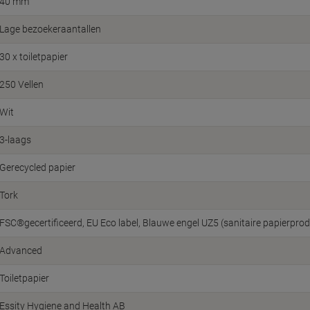
40 mm
Lage bezoekeraantallen
30 x toiletpapier
250 Vellen
Wit
3-laags
Gerecycled papier
Tork
FSC®gecertificeerd
EU Eco label
Blauwe engel UZ5 (sanitaire papierpro
Advanced
Toiletpapier
Essity Hygiene and Health AB