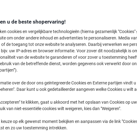
Switch en bespaar
Viking Toiletpapier
den u de beste shopervaring!
€ 23,29
ken cookies en vergelijkbare technologieën (hierna gezamenlijk "Cookies
ite om onder andere inhoud en advertenties te personaliseren. Media van
 of de toegang tot onze website te analyseren. Daarbij verwerken we pers
Koop Meer,
Bespaar Meer
€ 22,99
Pak
bijv. uw IP-adres en browser informatie. Voor zover dit noodzakelijk is o
Vanaf 4 Pakken
ionaliteit van de website te garanderen of voor zover u toestemming hee
€ 27,82 Incl. btw
gebruik van de betreffende dienst, worden gegevens ook verwerkt door on
partijen”).
Aantal
Excl. btw
matie over de door ons geïntegreerde Cookies en Externe partijen vindt u
Pak
1
€ 24,99
eheren". Daar kunt u ook gedetailleerder aangeven welke Cookies u wilt 
Pakken
2-3
€ 23,99
-4%
ccepteren" te klikken, gaat u akkoord met het opslaan van Cookies op uw 
uik van niet-essentiële cookies wilt weigeren, kies dan "Weigeren".
Pakken
4+
€ 22,99
-8%
 keuze op elk gewenst moment bekijken en aanpassen via de link "Cookies
Momenteel op voorraad
Vóór 15:30
kst en zo uw toestemming intrekken.