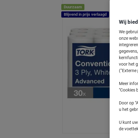
Duurzaam
Blijvend in prijs verlaagd
Wij bie
We gebrui
onze webs
integreren
gegevens, 
kernfunct
voor het 
(“Externe 
Meer infor
"Cookies b
Door op "A
u het gebr
U kunt uw
de voette