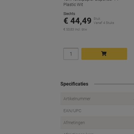
Plastic Wit
Slechts
€ 44,49
Stuk
Vanaf 4 Stuks
€ 53,83 Incl. btw
Aantal
In winkelwagen
Specificaties
Artikelnummer
EAN/UPC
Afmetingen