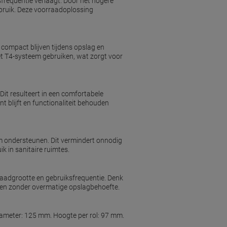
sfrequentie verlaagt. Door het hogere
gebruik. Deze voorraadoplossing
ompact blijven tijdens opslag en
t T4-systeem gebruiken, wat zorgt voor
 Dit resulteert in een comfortabele
t blijft en functionaliteit behouden
em ondersteunen. Dit vermindert onnodig
ik in sanitaire ruimtes.
raadgrootte en gebruiksfrequentie. Denk
ten zonder overmatige opslagbehoefte.
 Diameter: 125 mm. Hoogte per rol: 97 mm.