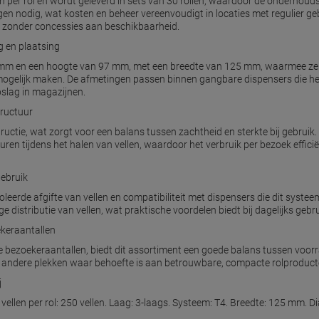
len per rol en wordt geleverd in sets van 30 rollen, waardoor de onderhoud
ingen nodig, wat kosten en beheer vereenvoudigt in locaties met regulier 
g zonder concessies aan beschikbaarheid.
 en plaatsing
 mm en een hoogte van 97 mm, met een breedte van 125 mm, waarmee ze c
mogelijk maken. De afmetingen passen binnen gangbare dispensers die he
slag in magazijnen.
tructuur
ructie, wat zorgt voor een balans tussen zachtheid en sterkte bij gebruik.
ren tijdens het halen van vellen, waardoor het verbruik per bezoek efficiën
gebruik
eerde afgifte van vellen en compatibiliteit met dispensers die dit syste
e distributie van vellen, wat praktische voordelen biedt bij dagelijks gebru
ekeraantallen
e bezoekeraantallen, biedt dit assortiment een goede balans tussen voor
n andere plekken waar behoefte is aan betrouwbare, compacte rolproduc
j
l vellen per rol: 250 vellen. Laag: 3-laags. Systeem: T4. Breedte: 125 mm.