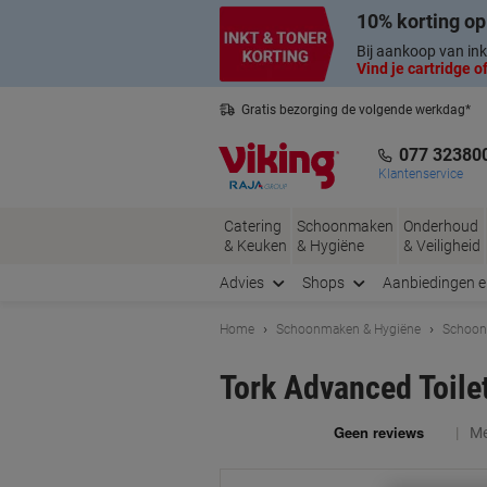
Meteen
Meteen
10% korting op
naar
naar
inhoud
navigatie
Bij aankoop van ink
Vind je cartridge of
Gratis bezorging de volgende werkdag*
Nederlandse klantenservice
077 32380
Klantenservice
Catering
Schoonmaken
Onderhoud
& Keuken
& Hygiëne
& Veiligheid
Advies
Shops
Aanbiedingen 
Home
Schoonmaken & Hygiëne
Schoon
Tork Advanced Toile
Me