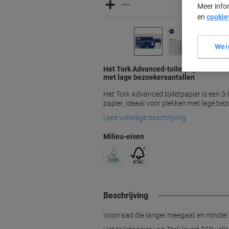
Meer info
en
cookie
Wei
Het Tork Advanced-toiletpapier biedt z
met lage bezoekeraantallen
Het Tork Advanced toiletpapier is een 3-
papier, ideaal voor plekken met lage bez
Lees volledige beschrijving
Milieu-eisen
Beschrijving
Voorraad die langer meegaat en minder 