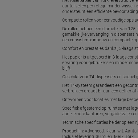
Het toiletpapier van Tork levert 250 vel
aantal vellen per rol zijn minder wissel
ondersteunt een efficiënte bevoorradin
Compacte rollen voor eenvoudige opslag
De rollen hebben een diameter van 125
gemakkelijke vervanging in dispensers 
een consistente inbouw en compacte op
Comfort en prestaties dankzij 3-laags s
Het papier is uitgevoerd in 3-laags const
ervaring voor gebruikers en minder scheu
blijft.
Geschikt voor T4-dispensers en soepel 
Het T4-systeem garandeert een gecontrol
verbruik en draagt bij aan een gelijkmatig
Ontworpen voor locaties met lage bezo
Specifiek afgestemd op ruimtes met lag
aan kleinere kantoren, vergaderzalen e
Technische specificaties helder op een ri
Productlijn: Advanced. Kleur: wit. Aanta
Inclusief levering: 30 rollen. Merk: Tork.