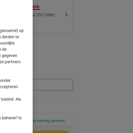
 met ons eigen merk:
 3-laags 48 Rollen à 200 Vellen
" genoemd) op
 derden te
oonlijke
m de
ft gegeven
ze partners
Korting
 onder
accepteren.
toestel. Als
 beheren" in
 uur besteld, volgende werkdag geleverd