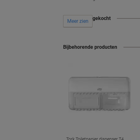
Vaak samen gekocht
Meer zien
Bijbehorende producten
Tork Toiletpapier dispenser T4