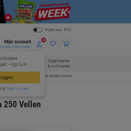
Close
Prijzen excl. BTW.
Mijn account
nloggen/Registreren
xclusieve
eloppen
Organiseren
Kantoorartikelen
gen – log nu in.
n
& Archiveren
Snel bestellen met artikelnummer
loggen
ing?
Meld u nu aan
à 250 Vellen