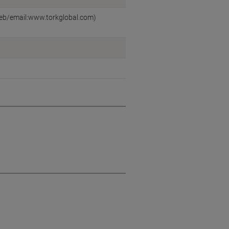
web/email:www.torkglobal.com)