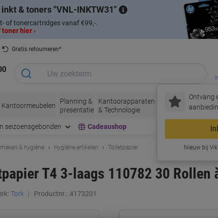
 inkt & toners
VNL-INKTW31
t- of tonercartridges vanaf €99,-.
 toner hier ›
Gratis retourneren*
00
I
Ontvang e
Planning &
Kantoorapparaten
Inkt &
Papier, Env
Kantoormeubelen
aanbiedin
presentatie
& Technologie
Toner
& Verpakke
en seizoensgebonden
Cadeaushop
In
maken & hygiëne
Hygiëne-artikelen
Toiletpapier
Nieuw bij Vik
tpapier T4 3-laags 110782 30 Rollen 
rk:
Tork
Productnr.:
4173201