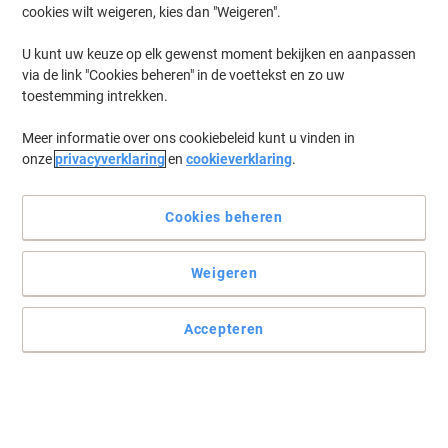
cookies wilt weigeren, kies dan "Weigeren".
U kunt uw keuze op elk gewenst moment bekijken en aanpassen
via de link "Cookies beheren" in de voettekst en zo uw
toestemming intrekken.
Meer informatie over ons cookiebeleid kunt u vinden in
onze
privacyverklaring
en
cookieverklaring
.
Cookies beheren
Weigeren
Accepteren
Zet uw afval uit het zicht
Deze afvalemmer van 5 liter maakt de look van de witte Tork
dispenser-reeks compleet of als een stijlvolle afvalbak op zichzelf.
Optionele wandmontage.
Lees volledige beschrijving