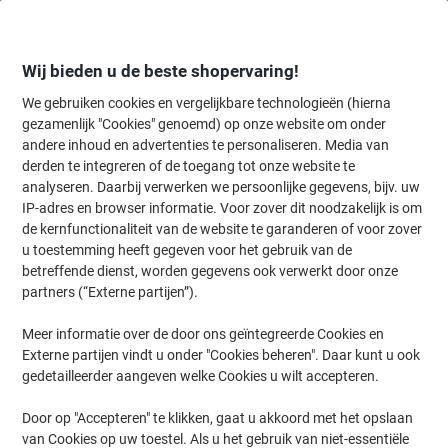
Meteen
Meteen
naar
naar
inhoud
navigatie
Wij bieden u de beste shopervaring!
We gebruiken cookies en vergelijkbare technologieën (hierna
gezamenlijk "Cookies" genoemd) op onze website om onder
Home
andere inhoud en advertenties te personaliseren. Media van
Schoonmaken & Hygiëne
Schoonmaken & hygiëne
Prullenbakke
derden te integreren of de toegang tot onze website te
Tork Elevation Prullenbak 5 L Wit Kunststof B3
analyseren. Daarbij verwerken we persoonlijke gegevens, bijv. uw
IP-adres en browser informatie. Voor zover dit noodzakelijk is om
de kernfunctionaliteit van de website te garanderen of voor zover
Merk:
Tork
Productnr.:
1328614
u toestemming heeft gegeven voor het gebruik van de
betreffende dienst, worden gegevens ook verwerkt door onze
partners (“Externe partijen”).
-26%
Meer informatie over de door ons geïntegreerde Cookies en
Externe partijen vindt u onder "Cookies beheren". Daar kunt u ook
gedetailleerder aangeven welke Cookies u wilt accepteren.
Door op "Accepteren" te klikken, gaat u akkoord met het opslaan
van Cookies op uw toestel. Als u het gebruik van niet-essentiële