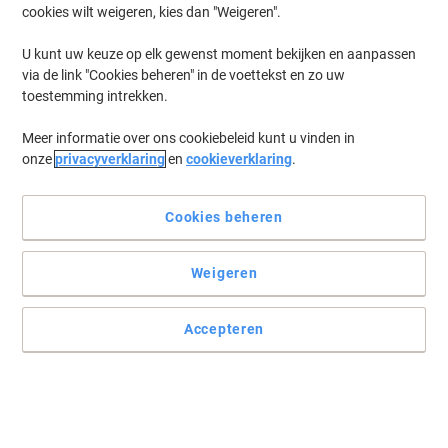
cookies wilt weigeren, kies dan "Weigeren".
U kunt uw keuze op elk gewenst moment bekijken en aanpassen
via de link "Cookies beheren" in de voettekst en zo uw
toestemming intrekken.
Meer informatie over ons cookiebeleid kunt u vinden in
onze
privacyverklaring
en
cookieverklaring
.
Cookies beheren
Weigeren
+
2
meer
Accepteren
Geniet van het comfort en luxe terwijl u werkt
Maak het interieur van uw thuiskantoor compleet door uw
werkomgeving te stylen met deze bureaustoel. Laat iedereen
comfortabel zitten in een stoel van Topstar.
Lees volledige beschrijving