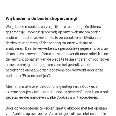
Meteen
Meteen
naar
naar
inhoud
navigatie
Wij bieden u de beste shopervaring!
We gebruiken cookies en vergelijkbare technologieën (hierna
gezamenlijk "Cookies" genoemd) op onze website om onder
Home
andere inhoud en advertenties te personaliseren. Media van
Kantoormeubelen
Meubilair
Stoelen
Bureaustoelen
derden te integreren of de toegang tot onze website te
TOPSTAR Net Pro 110 Ergonomische stoel
analyseren. Daarbij verwerken we persoonlijke gegevens, bijv. uw
Synchroonmechanisme In hoogte verstelbare
IP-adres en browser informatie. Voor zover dit noodzakelijk is om
armleuning In hoogte verstelbare zitting Zwart 110 kg
de kernfunctionaliteit van de website te garanderen of voor zover
u toestemming heeft gegeven voor het gebruik van de
betreffende dienst, worden gegevens ook verwerkt door onze
Merk:
TOPSTAR
Productnr.:
8087672
partners (“Externe partijen”).
Meer informatie over de door ons geïntegreerde Cookies en
Externe partijen vindt u onder "Cookies beheren". Daar kunt u ook
gedetailleerder aangeven welke Cookies u wilt accepteren.
Door op "Accepteren" te klikken, gaat u akkoord met het opslaan
van Cookies op uw toestel. Als u het gebruik van niet-essentiële