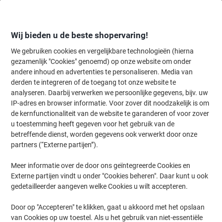
Meteen
Meteen
naar
naar
inhoud
navigatie
Wij bieden u de beste shopervaring!
We gebruiken cookies en vergelijkbare technologieën (hierna
gezamenlijk "Cookies" genoemd) op onze website om onder
Home
andere inhoud en advertenties te personaliseren. Media van
Onderhoud & Veiligheid
Werkplaats
Kitten, kleefstoffen & access
derden te integreren of de toegang tot onze website te
tesa Ducttape Grijs 50 mm (B) x 50 m (L) PE
analyseren. Daarbij verwerken we persoonlijke gegevens, bijv. uw
(Polyetheen)
IP-adres en browser informatie. Voor zover dit noodzakelijk is om
de kernfunctionaliteit van de website te garanderen of voor zover
u toestemming heeft gegeven voor het gebruik van de
Merk:
tesa
Productnr.:
1228294
betreffende dienst, worden gegevens ook verwerkt door onze
partners (“Externe partijen”).
Meer informatie over de door ons geïntegreerde Cookies en
Externe partijen vindt u onder "Cookies beheren". Daar kunt u ook
gedetailleerder aangeven welke Cookies u wilt accepteren.
Door op "Accepteren" te klikken, gaat u akkoord met het opslaan
van Cookies op uw toestel. Als u het gebruik van niet-essentiële