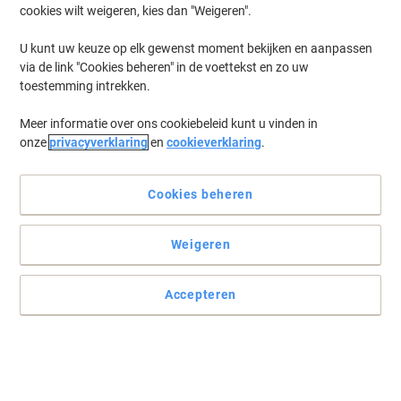
cookies wilt weigeren, kies dan "Weigeren".
U kunt uw keuze op elk gewenst moment bekijken en aanpassen
via de link "Cookies beheren" in de voettekst en zo uw
toestemming intrekken.
Meer informatie over ons cookiebeleid kunt u vinden in
onze
privacyverklaring
en
cookieverklaring
.
Cookies beheren
Weigeren
Accepteren
Gemakkelijk met de hand af te scheuren ducttape
The&nbsp;tesa&nbsp;PRO Duct Tape 74613 supports you at every
job: Easy to apply and with long-lasting bondage, this Duct Tape
suits most surfaces. It is highly flexible and stronger than ever
before. Your new quick, reliable solution to almost everything!