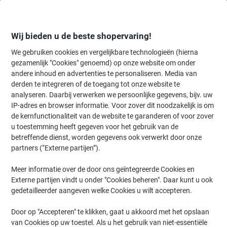
Meteen
Meteen
naar
naar
inhoud
navigatie
Wij bieden u de beste shopervaring!
We gebruiken cookies en vergelijkbare technologieën (hierna
gezamenlijk "Cookies" genoemd) op onze website om onder
Home
andere inhoud en advertenties te personaliseren. Media van
Papier, Enveloppen & Verpakken
Papier & etiketten
Papier
Prin
derden te integreren of de toegang tot onze website te
tecno Superior A4 Kopieerpapier Wit 170 CIE 100 g/m²
analyseren. Daarbij verwerken we persoonlijke gegevens, bijv. uw
500 Vellen
IP-adres en browser informatie. Voor zover dit noodzakelijk is om
de kernfunctionaliteit van de website te garanderen of voor zover
u toestemming heeft gegeven voor het gebruik van de
Merk:
tecno
Productnr.:
1156908
betreffende dienst, worden gegevens ook verwerkt door onze
partners (“Externe partijen”).
Meer informatie over de door ons geïntegreerde Cookies en
Duurzaam
Externe partijen vindt u onder "Cookies beheren". Daar kunt u ook
gedetailleerder aangeven welke Cookies u wilt accepteren.
Door op "Accepteren" te klikken, gaat u akkoord met het opslaan
van Cookies op uw toestel. Als u het gebruik van niet-essentiële