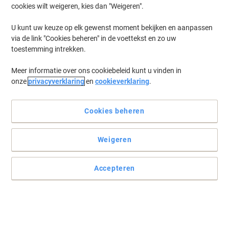
cookies wilt weigeren, kies dan "Weigeren".
U kunt uw keuze op elk gewenst moment bekijken en aanpassen
via de link "Cookies beheren" in de voettekst en zo uw
toestemming intrekken.
Meer informatie over ons cookiebeleid kunt u vinden in
onze
privacyverklaring
en
cookieverklaring
.
Cookies beheren
Weigeren
Ideaal voor alle vormen van dubbelzijdig printen/kopiëren op
een A4 indeling
Accepteren
Dit allround kopieerpapier levert zelfs bij professioneel gebruik op
moderne kantoorapparatuur nette resultaten.
Lees volledige beschrijving
Milieu-eisen